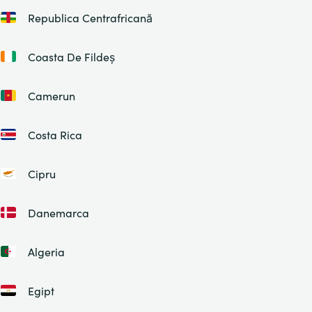
Republica Centrafricană
Coasta De Fildeș
Camerun
Costa Rica
Cipru
Danemarca
Algeria
Egipt