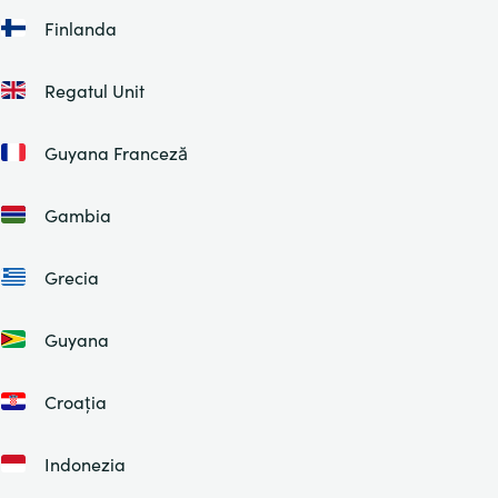
Finlanda
Regatul Unit
Guyana Franceză
Gambia
Grecia
Guyana
Croația
Indonezia