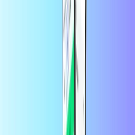
Este ușor să reîncarci online pe Recharge.com. Ai nevoie doar de
adresa ta de e-mail sau de numărul tău de telefon. Oferim credit
pentru apeluri pentru toți furnizorii importanți, așa că începe prin a
găsi furnizorul tău pe pagina dedicată creditului pentru apeluri.
Selectează valoarea dorită a creditului pentru apeluri și plătește
folosind metoda ta de plată preferată. Creditul va fi trimis pe
telefonul tău în doar câteva secunde, astfel încât să îți poți suna
imediat prietenii și familia.
Cum pot reîncărca o cartelă pentru altă
persoană?
Dorești să trimiți credit pentru apeluri și date unei alte persoane? Pe
Recharge.com, poți face acest lucru la fel de ușor ca și cum ți-ai
reîncărca propria cartelă. Ai nevoie doar de numărul de telefon sau
de adresa de e-mail a persoanei respective.
Cum pot face o reîncărcare la nivel
internațional?
Este ușor să reîncarci la nivel internațional. Fie că ești în străinătate
sau dorești să trimiți credit pentru apeluri și date unei persoane din
altă țară, îți poți reîncărca ușor planul preplătit, așa cum te-ai