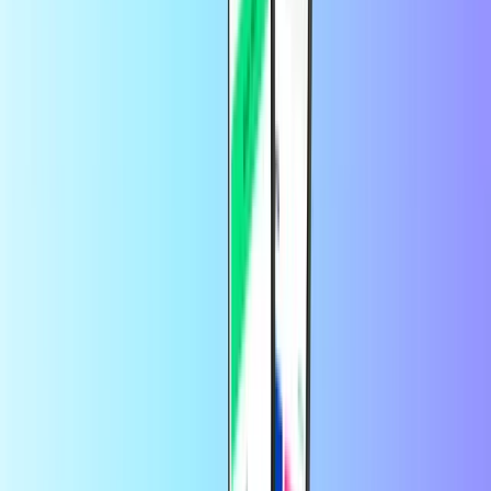
obișnuit. Acest lucru este util atunci când rămâi fără credit în
vacanță. Oferim o gamă vastă de opțiuni de reîncărcare de credit
pentru apeluri și date din întreaga lume.
Pentru a începe, selectează țara către care dorești să trimiți credit
pentru apeluri și date în partea dreaptă sus a acestei pagini. Vei
vedea apoi produsele disponibile pentru țara respectivă. Selectează
furnizorul preferat, iar restul procesului va fi la fel de rapid și simplu
cum te-am obișnuit.
Cum îmi pot reîncărca cartela de
telefonie mobilă cu PayPal?
Oferim PayPal ca metodă de plată pentru toate produsele noastre de
credit pentru apeluri. Astfel, pe Recharge.com îți poți reîncărca
întotdeauna creditul pentru apeluri preplătit folosind PayPal.
Economisește mai mult în aplicație
Beneficiază de o reducere de
10% la prima comandă în aplicație