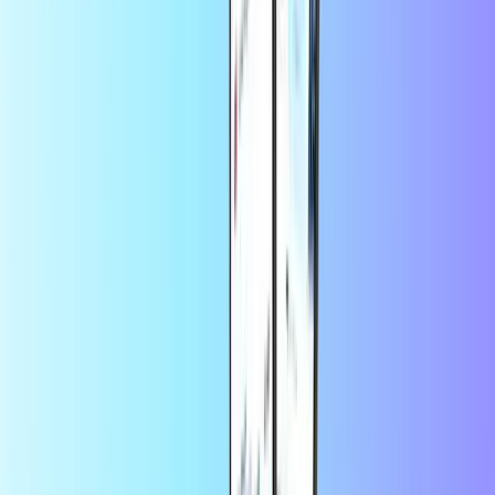
clienți de pe Trustpilot
Trustpilot Review
de
cliente
acum 3 luni
Muy bueno !!
Muy bueno !!
de
MARIUS-VALENTIN DRAGU
acum 3 luni
Good experience.
Good experience.. Thank you
de
Iuliqn
acum 4 luni
Îs ok recomand
Îs ok recomand
de
Moldovan Miruna
acum 7 luni
Super oferta 5
Super oferta 5
Cum pot reîncărca online?