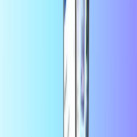
Entel
Tigo
Viva
O platformă de încredere pentru mii de