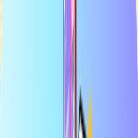
Cel mai mare magazin online pentru carduri de plată
Revânzător certificat
Plăți sigure și securizate
Livrare digitală instantanee
Cel mai mare magazin online pentru carduri de plată
Revânzător certificat