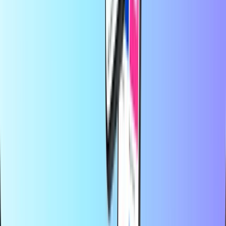
Companii
Operatori
Țări
Blog
Categorii
Reîncărcare mobilă
Carduri de plată
Divertisment
Cumpărături
Jocuri video
Crypto Vouchers
Cele mai vândute produse
Despre Recharge.com
Categorii
Cele mai vândute produse
Prin intermediul Recharge.com, îți poți reîncărca creditul de
telefonie mobilă, poți achiziționa vouchere pentru jocuri video sau
poți cumpăra carduri de plată preplătite în doar câteva secunde.
Platforma noastră este concepută pentru a oferi viteză și fiabilitate;
trebuie doar să alegi produsul dorit, să plătești în siguranță folosind
metoda de plată locală preferată și vei primi codul digital instantaneu