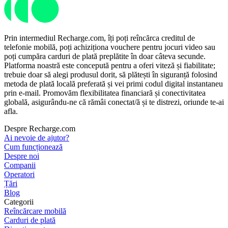
Prin intermediul Recharge.com, îți poți reîncărca creditul de
telefonie mobilă, poți achiziționa vouchere pentru jocuri video sau
poți cumpăra carduri de plată preplătite în doar câteva secunde.
Platforma noastră este concepută pentru a oferi viteză și fiabilitate;
trebuie doar să alegi produsul dorit, să plătești în siguranță folosind
metoda de plată locală preferată și vei primi codul digital instantaneu
prin e-mail. Promovăm flexibilitatea financiară și conectivitatea
globală, asigurându-ne că rămâi conectat/ă și te distrezi, oriunde te-ai
afla.
Despre Recharge.com
Ai nevoie de ajutor?
Cum funcționează
Despre noi
Companii
Operatori
Țări
Blog
Categorii
Reîncărcare mobilă
Carduri de plată