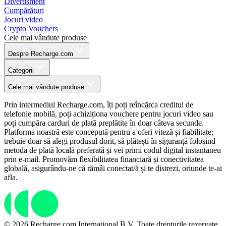
Divertisment
Cumpărături
Jocuri video
Crypto Vouchers
Cele mai vândute produse
Despre Recharge.com
Categorii
Cele mai vândute produse
Prin intermediul Recharge.com, îți poți reîncărca creditul de
telefonie mobilă, poți achiziționa vouchere pentru jocuri video sau
poți cumpăra carduri de plată preplătite în doar câteva secunde.
Platforma noastră este concepută pentru a oferi viteză și fiabilitate;
trebuie doar să alegi produsul dorit, să plătești în siguranță folosind
metoda de plată locală preferată și vei primi codul digital instantaneu
prin e-mail. Promovăm flexibilitatea financiară și conectivitatea
globală, asigurându-ne că rămâi conectat/ă și te distrezi, oriunde te-ai
afla.
© 2026 Recharge.com International B.V. Toate drepturile rezervate.