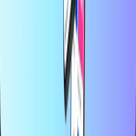
Blog
Categorii
Reîncărcare mobilă
Carduri de plată
Divertisment
Cumpărături
Jocuri video
Crypto Vouchers
Cele mai vândute produse
Despre Recharge.com
Categorii
Cele mai vândute produse
Prin intermediul Recharge.com, îți poți reîncărca creditul de
telefonie mobilă, poți achiziționa vouchere pentru jocuri video sau
poți cumpăra carduri de plată preplătite în doar câteva secunde.
Platforma noastră este concepută pentru a oferi viteză și fiabilitate;
trebuie doar să alegi produsul dorit, să plătești în siguranță folosind
metoda de plată locală preferată și vei primi codul digital instantaneu
prin e-mail. Promovăm flexibilitatea financiară și conectivitatea
globală, asigurându-ne că rămâi conectat/ă și te distrezi, oriunde te-ai
afla.