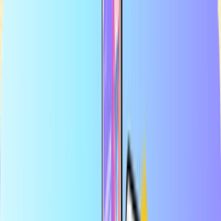
Cel mai mare magazin online pentru carduri de plată
Revânzător certificat
Plăți sigure și securizate
Livrare digitală instantanee
Cel mai mare magazin online pentru carduri de plată
Revânzător certificat