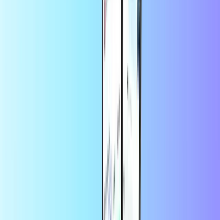
de
MARIUS-VALENTIN DRAGU
acum 3 luni
Good experience.
Good experience.. Thank you
de
Iuliqn
acum 4 luni
Îs ok recomand
Îs ok recomand
de
Moldovan Miruna
acum 7 luni
Super oferta 5
Super oferta 5
Cum pot reîncărca online?
Este ușor să reîncarci online pe Recharge.com. Ai nevoie doar de
adresa ta de e-mail sau de numărul tău de telefon. Oferim credit
pentru apeluri pentru toți furnizorii importanți, așa că începe prin a
găsi furnizorul tău pe pagina dedicată creditului pentru apeluri.
Selectează valoarea dorită a creditului pentru apeluri și plătește
folosind metoda ta de plată preferată. Creditul va fi trimis pe
telefonul tău în doar câteva secunde, astfel încât să îți poți suna
imediat prietenii și familia.
Cum pot reîncărca o cartelă pentru altă