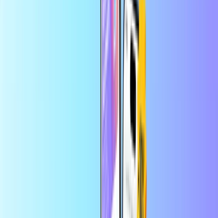
Plăți sigure și securizate
Livrare digitală instantanee
Cel mai mare magazin online pentru carduri de plată
Categorii
AR
USD
RO
Ajutor