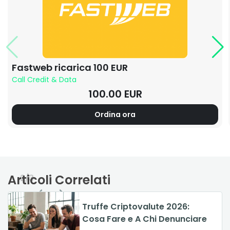
Fastweb ricarica 100 EUR
Call Credit & Data
100.00 EUR
Ordina ora
Articoli Correlati
2/3
Truffe di Viaggio 2026: Guida
Truffe Criptovalute 2026:
Il Bluetooth è sicuro nel 2026?
per Viaggiare Sicuri
Cosa Fare e A Chi Denunciare
Come proteggersi