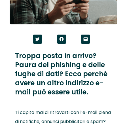
Fai
Fai
Fai
clic
clic
clic
qui
per
per
per
condividere
inviare
condividere
su
un
Troppa posta in arrivo?
su
Facebook
link
Twitter
(Si
a
Paura del phishing e delle
(Si
apre
un
apre
in
amico
in
una
via
fughe di dati? Ecco perché
una
nuova
e-
nuova
finestra)
mail
avere un altro indirizzo e-
finestra)
(Si
apre
mail può essere utile.
in
una
nuova
finestra)
Ti capita mai di ritrovarti con l’e-mail piena
di notifiche, annunci pubblicitari e spam?