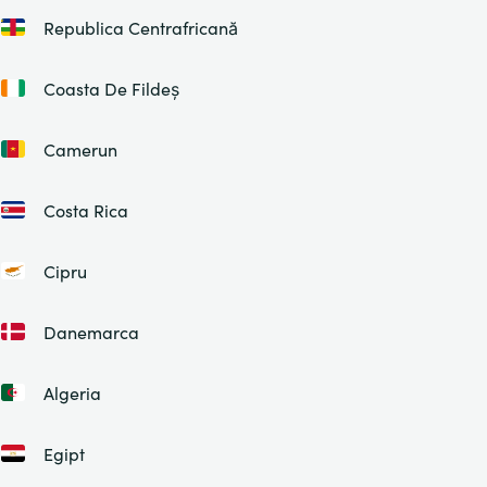
Republica Centrafricană
Coasta De Fildeș
Camerun
Costa Rica
Cipru
Danemarca
Algeria
Egipt