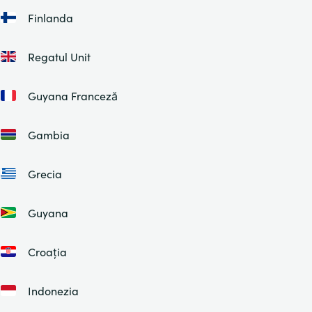
Finlanda
Regatul Unit
Guyana Franceză
Gambia
Grecia
Guyana
Croația
Indonezia