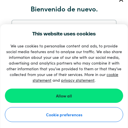
Servicio y ayuda
Bienvenido de nuevo.
Productos
Continuar con el correo electrónico
This website uses cookies
We use cookies to personalise content and ads, to provide
Continuar con Google
social media features and to analyse our traffic. We also share
information about your use of our site with our social media,
advertising and analytics partners who may combine it with
Continuar con Facebook
other information that you’ve provided to them or that they’ve
33 + formas de pago
collected from your use of their services. More in our
cookie
Ver todo
statement
and
privacy statement
.
Continuar con Apple
Allow all
© 2026 Recharge.com
Al iniciar sesión en Recharge.com, aceptas nuestro
Términos y Condiciones
y la
Declaración De Privacidad
.
Cookie preferences
Cómo funciona
Declaración de privacidad
¿Todavía no tienes cuenta?
Regístrate gratis
Declaración de cookies