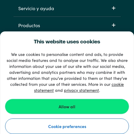
Servicio y ayuda
Productos
This website uses cookies
We use cookies to personalise content and ads, to provide
social media features and to analyse our traffic. We also share
information about your use of our site with our social media,
advertising and analytics partners who may combine it with
other information that you’ve provided to them or that they’ve
33 + formas de pago
collected from your use of their services. More in our
cookie
Ver todo
statement
and
privacy statement
.
Allow all
© 2026 Recharge.com
Cookie preferences
Cómo funciona
Declaración de privacidad