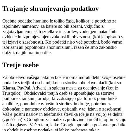
Trajanje shranjevanja podatkov
Osebne podatke hranimo le toliko časa, kolikor je potrebno za
izpolnitev namenov, za katere so bili zbrani, vključno z
zagotavljanjem naših izdelkov in storitev, vodenjem natančnih
evidenc in izpolnjevanjem zakonskih obveznosti (kot je opisano v
tej izjavi o zasebnosti). Ko podatki niso več potrebni, bodo varno
izbrisani ali popolnoma anonimizirani, razen če smo zakonsko
dolžni, da jih hranimo dlje.
Tretje osebe
Za obdelavo vašega nakupa boste morda morali deliti svoje osebne
podatke s tretjimi osebami, kot so storitve obdelave plačil (kot so
Klarna, PayPal, Adyen) in spletna mesta za ocenjevanje (kot je
Trustpilot). Obdelovalci tretjih oseb se uporabljajo za storitve
podpore strankam, orodja, ki vzdržujejo platformo, ponudnike
analitike, ponudnike e-poštnih storitev in druge, potrebne za
dokončanje namenov obdelave, opisanih v tej izjavi o zasebnosti.
Vaš e-poštni naslov in telefonska številka (če je na voljo) se delita
(zgoščena) z Googlom za analizo zgodovine naročil in optimizacijo
naših oglasov. Več o tem, kako Google uporablja poslovne podatke
in obdeluje osebne podatke, si lahko preberete tukaj: