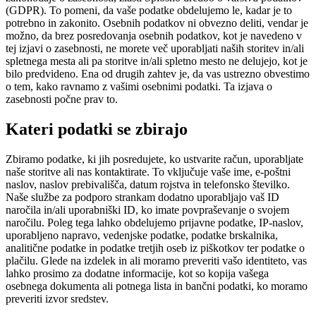
(GDPR). To pomeni, da vaše podatke obdelujemo le, kadar je to
potrebno in zakonito. Osebnih podatkov ni obvezno deliti, vendar je
možno, da brez posredovanja osebnih podatkov, kot je navedeno v
tej izjavi o zasebnosti, ne morete več uporabljati naših storitev in/ali
spletnega mesta ali pa storitve in/ali spletno mesto ne delujejo, kot je
bilo predvideno. Ena od drugih zahtev je, da vas ustrezno obvestimo
o tem, kako ravnamo z vašimi osebnimi podatki. Ta izjava o
zasebnosti počne prav to.
Kateri podatki se zbirajo
Zbiramo podatke, ki jih posredujete, ko ustvarite račun, uporabljate
naše storitve ali nas kontaktirate. To vključuje vaše ime, e-poštni
naslov, naslov prebivališča, datum rojstva in telefonsko številko.
Naše službe za podporo strankam dodatno uporabljajo vaš ID
naročila in/ali uporabniški ID, ko imate povpraševanje o svojem
naročilu. Poleg tega lahko obdelujemo prijavne podatke, IP-naslov,
uporabljeno napravo, vedenjske podatke, podatke brskalnika,
analitične podatke in podatke tretjih oseb iz piškotkov ter podatke o
plačilu. Glede na izdelek in ali moramo preveriti vašo identiteto, vas
lahko prosimo za dodatne informacije, kot so kopija vašega
osebnega dokumenta ali potnega lista in bančni podatki, ko moramo
preveriti izvor sredstev.