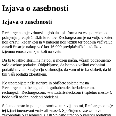
Izjava o zasebnosti
Izjava o zasebnosti
Recharge.com je vrhunska globalna platforma za vse potrebe po
polnjenju predplačniških kreditov. Recharge.com je na voljo v kateri
koli državi, kadar koli in v katerem koli jeziku ter podpira več valut,
zaradi česar je nakup več kot 16.000 predplačniških izdelkov
izjemno enostaven kjer koli na svetu.
Da bi to lahko storili na najboljši možen način, včasih potrebujemo
vaše osebne podatke. Obljubljamo, da bomo z vašimi osebnimi
podatki ravnali z največjo skrbnostjo, da vam ni treba skrbeti, da bi
bili vaši podatki zlorabljeni.
Ko uporabljate naše storitve in obiščete spletna mesta
Recharge.com, beltegoed.nl, guthaben.de, herladen.com,
recharge.fr, Recharge.com, www.startselect.com (»spletno mesto«),
bodo vaši osebni podatki obdelani.
Spletno mesto in ponujene storitve upravljamo mi, Recharge.com (v
tej izjavi imenovani »mi« ali »nas«). Spoštujemo vse zahteve
zakonodaje o zasebnosti, zlasti Splošno uredbo o varstvu podatkov