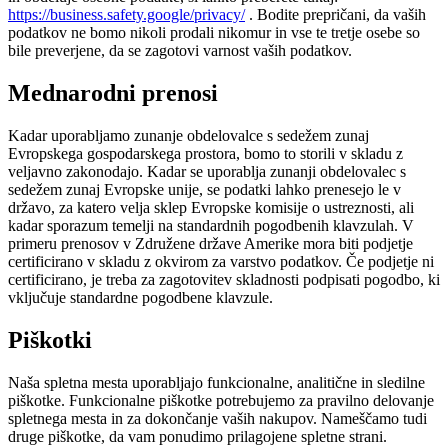
https://business.safety.google/privacy/
. Bodite prepričani, da vaših
podatkov ne bomo nikoli prodali nikomur in vse te tretje osebe so
bile preverjene, da se zagotovi varnost vaših podatkov.
Mednarodni prenosi
Kadar uporabljamo zunanje obdelovalce s sedežem zunaj
Evropskega gospodarskega prostora, bomo to storili v skladu z
veljavno zakonodajo. Kadar se uporablja zunanji obdelovalec s
sedežem zunaj Evropske unije, se podatki lahko prenesejo le v
državo, za katero velja sklep Evropske komisije o ustreznosti, ali
kadar sporazum temelji na standardnih pogodbenih klavzulah. V
primeru prenosov v Združene države Amerike mora biti podjetje
certificirano v skladu z okvirom za varstvo podatkov. Če podjetje ni
certificirano, je treba za zagotovitev skladnosti podpisati pogodbo, ki
vključuje standardne pogodbene klavzule.
Piškotki
Naša spletna mesta uporabljajo funkcionalne, analitične in sledilne
piškotke. Funkcionalne piškotke potrebujemo za pravilno delovanje
spletnega mesta in za dokončanje vaših nakupov. Nameščamo tudi
druge piškotke, da vam ponudimo prilagojene spletne strani.