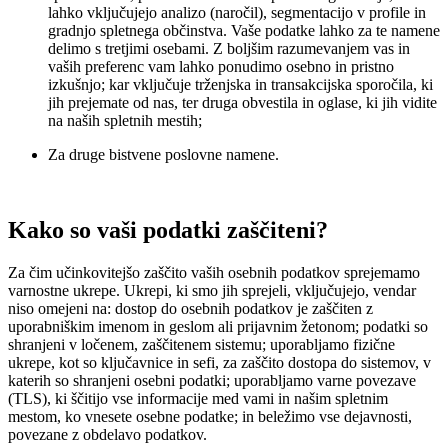
lahko vključujejo analizo (naročil), segmentacijo v profile in
gradnjo spletnega občinstva. Vaše podatke lahko za te namene
delimo s tretjimi osebami. Z boljšim razumevanjem vas in
vaših preferenc vam lahko ponudimo osebno in pristno
izkušnjo; kar vključuje trženjska in transakcijska sporočila, ki
jih prejemate od nas, ter druga obvestila in oglase, ki jih vidite
na naših spletnih mestih;
Za druge bistvene poslovne namene.
Kako so vaši podatki zaščiteni?
Za čim učinkovitejšo zaščito vaših osebnih podatkov sprejemamo
varnostne ukrepe. Ukrepi, ki smo jih sprejeli, vključujejo, vendar
niso omejeni na: dostop do osebnih podatkov je zaščiten z
uporabniškim imenom in geslom ali prijavnim žetonom; podatki so
shranjeni v ločenem, zaščitenem sistemu; uporabljamo fizične
ukrepe, kot so ključavnice in sefi, za zaščito dostopa do sistemov, v
katerih so shranjeni osebni podatki; uporabljamo varne povezave
(TLS), ki ščitijo vse informacije med vami in našim spletnim
mestom, ko vnesete osebne podatke; in beležimo vse dejavnosti,
povezane z obdelavo podatkov.