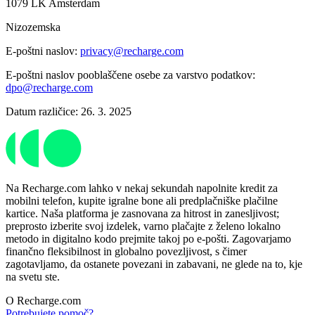
1079 LK Amsterdam
Nizozemska
E-poštni naslov:
privacy@recharge.com
E-poštni naslov pooblaščene osebe za varstvo podatkov:
dpo@recharge.com
Datum različice: 26. 3. 2025
Na Recharge.com lahko v nekaj sekundah napolnite kredit za
mobilni telefon, kupite igralne bone ali predplačniške plačilne
kartice. Naša platforma je zasnovana za hitrost in zanesljivost;
preprosto izberite svoj izdelek, varno plačajte z želeno lokalno
metodo in digitalno kodo prejmite takoj po e-pošti. Zagovarjamo
finančno fleksibilnost in globalno povezljivost, s čimer
zagotavljamo, da ostanete povezani in zabavani, ne glede na to, kje
na svetu ste.
O Recharge.com
Potrebujete pomoč?