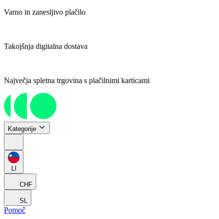
Varno in zanesljivo plačilo
Takojšnja digitalna dostava
Največja spletna trgovina s plačilnimi karticami
Kategorije
LI
CHF
SL
Pomoč