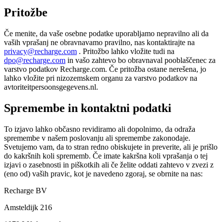
Pritožbe
Če menite, da vaše osebne podatke uporabljamo nepravilno ali da
vaših vprašanj ne obravnavamo pravilno, nas kontaktirajte na
privacy@recharge.com
. Pritožbo lahko vložite tudi na
dpo@recharge.com
in vašo zahtevo bo obravnaval pooblaščenec za
varstvo podatkov Recharge.com. Če pritožba ostane nerešena, jo
lahko vložite pri nizozemskem organu za varstvo podatkov na
avtoriteitpersoonsgegevens.nl.
Spremembe in kontaktni podatki
To izjavo lahko občasno revidiramo ali dopolnimo, da odraža
spremembe v našem poslovanju ali spremembe zakonodaje.
Svetujemo vam, da to stran redno obiskujete in preverite, ali je prišlo
do kakršnih koli sprememb. Če imate kakršna koli vprašanja o tej
izjavi o zasebnosti in piškotkih ali če želite oddati zahtevo v zvezi z
(eno od) vaših pravic, kot je navedeno zgoraj, se obrnite na nas:
Recharge BV
Amsteldijk 216