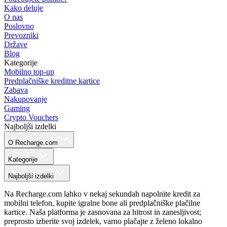
Kako deluje
O nas
Poslovno
Prevozniki
Države
Blog
Kategorije
Mobilno top-up
Predplačniške kreditne kartice
Zabava
Nakupovanje
Gaming
Crypto Vouchers
Najboljši izdelki
O Recharge.com
Kategorije
Najboljši izdelki
Na Recharge.com lahko v nekaj sekundah napolnite kredit za
mobilni telefon, kupite igralne bone ali predplačniške plačilne
kartice. Naša platforma je zasnovana za hitrost in zanesljivost;
preprosto izberite svoj izdelek, varno plačajte z želeno lokalno