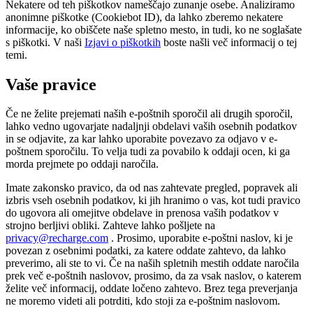
Nekatere od teh piškotkov nameščajo zunanje osebe. Analiziramo
anonimne piškotke (Cookiebot ID), da lahko zberemo nekatere
informacije, ko obiščete naše spletno mesto, in tudi, ko ne soglašate
s piškotki. V naši
Izjavi o piškotkih
boste našli več informacij o tej
temi.
Vaše pravice
Če ne želite prejemati naših e-poštnih sporočil ali drugih sporočil,
lahko vedno ugovarjate nadaljnji obdelavi vaših osebnih podatkov
in se odjavite, za kar lahko uporabite povezavo za odjavo v e-
poštnem sporočilu. To velja tudi za povabilo k oddaji ocen, ki ga
morda prejmete po oddaji naročila.
Imate zakonsko pravico, da od nas zahtevate pregled, popravek ali
izbris vseh osebnih podatkov, ki jih hranimo o vas, kot tudi pravico
do ugovora ali omejitve obdelave in prenosa vaših podatkov v
strojno berljivi obliki. Zahteve lahko pošljete na
privacy@recharge.com
. Prosimo, uporabite e-poštni naslov, ki je
povezan z osebnimi podatki, za katere oddate zahtevo, da lahko
preverimo, ali ste to vi. Če na naših spletnih mestih oddate naročila
prek več e-poštnih naslovov, prosimo, da za vsak naslov, o katerem
želite več informacij, oddate ločeno zahtevo. Brez tega preverjanja
ne moremo videti ali potrditi, kdo stoji za e-poštnim naslovom.