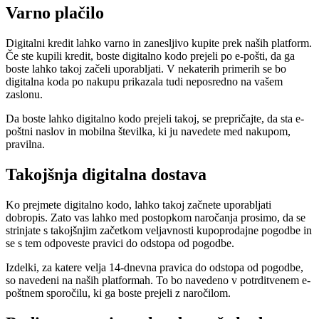
Varno plačilo
Digitalni kredit lahko varno in zanesljivo kupite prek naših platform.
Če ste kupili kredit, boste digitalno kodo prejeli po e-pošti, da ga
boste lahko takoj začeli uporabljati. V nekaterih primerih se bo
digitalna koda po nakupu prikazala tudi neposredno na vašem
zaslonu.
Da boste lahko digitalno kodo prejeli takoj, se prepričajte, da sta e-
poštni naslov in mobilna številka, ki ju navedete med nakupom,
pravilna.
Takojšnja digitalna dostava
Ko prejmete digitalno kodo, lahko takoj začnete uporabljati
dobropis. Zato vas lahko med postopkom naročanja prosimo, da se
strinjate s takojšnjim začetkom veljavnosti kupoprodajne pogodbe in
se s tem odpoveste pravici do odstopa od pogodbe.
Izdelki, za katere velja 14-dnevna pravica do odstopa od pogodbe,
so navedeni na naših platformah. To bo navedeno v potrditvenem e-
poštnem sporočilu, ki ga boste prejeli z naročilom.