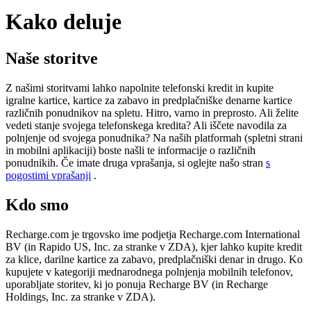
Kako deluje
Naše storitve
Z našimi storitvami lahko napolnite telefonski kredit in kupite
igralne kartice, kartice za zabavo in predplačniške denarne kartice
različnih ponudnikov na spletu. Hitro, varno in preprosto. Ali želite
vedeti stanje svojega telefonskega kredita? Ali iščete navodila za
polnjenje od svojega ponudnika? Na naših platformah (spletni strani
in mobilni aplikaciji) boste našli te informacije o različnih
ponudnikih. Če imate druga vprašanja, si oglejte našo stran
s
pogostimi vprašanji
.
Kdo smo
Recharge.com je trgovsko ime podjetja Recharge.com International
BV (in Rapido US, Inc. za stranke v ZDA), kjer lahko kupite kredit
za klice, darilne kartice za zabavo, predplačniški denar in drugo. Ko
kupujete v kategoriji mednarodnega polnjenja mobilnih telefonov,
uporabljate storitev, ki jo ponuja Recharge BV (in Recharge
Holdings, Inc. za stranke v ZDA).