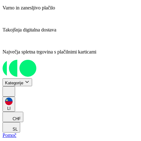
Varno in zanesljivo plačilo
Takojšnja digitalna dostava
Največja spletna trgovina s plačilnimi karticami
Kategorije
LI
CHF
SL
Pomoč