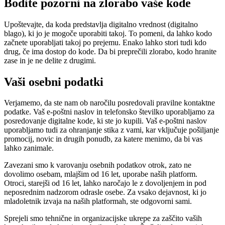
Bodite pozorni na zlorabo vaše kode
Upoštevajte, da koda predstavlja digitalno vrednost (digitalno
blago), ki jo je mogoče uporabiti takoj. To pomeni, da lahko kodo
začnete uporabljati takoj po prejemu. Enako lahko stori tudi kdo
drug, če ima dostop do kode. Da bi preprečili zlorabo, kodo hranite
zase in je ne delite z drugimi.
Vaši osebni podatki
Verjamemo, da ste nam ob naročilu posredovali pravilne kontaktne
podatke. Vaš e-poštni naslov in telefonsko številko uporabljamo za
posredovanje digitalne kode, ki ste jo kupili. Vaš e-poštni naslov
uporabljamo tudi za ohranjanje stika z vami, kar vključuje pošiljanje
promocij, novic in drugih ponudb, za katere menimo, da bi vas
lahko zanimale.
Zavezani smo k varovanju osebnih podatkov otrok, zato ne
dovolimo osebam, mlajšim od 16 let, uporabe naših platform.
Otroci, starejši od 16 let, lahko naročajo le z dovoljenjem in pod
neposrednim nadzorom odrasle osebe. Za vsako dejavnost, ki jo
mladoletnik izvaja na naših platformah, ste odgovorni sami.
Sprejeli smo tehnične in organizacijske ukrepe za zaščito vaših