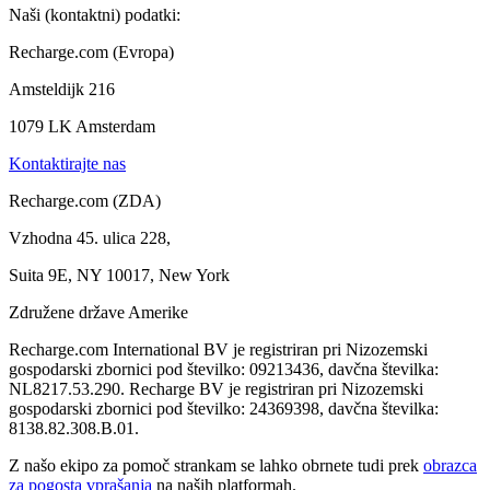
Naši (kontaktni) podatki:
Recharge.com (Evropa)
Amsteldijk 216
1079 LK Amsterdam
Kontaktirajte nas
Recharge.com (ZDA)
Vzhodna 45. ulica 228,
Suita 9E, NY 10017, New York
Združene države Amerike
Recharge.com International BV je registriran pri Nizozemski
gospodarski zbornici pod številko: 09213436, davčna številka:
NL8217.53.290. Recharge BV je registriran pri Nizozemski
gospodarski zbornici pod številko: 24369398, davčna številka:
8138.82.308.B.01.
Z našo ekipo za pomoč strankam se lahko obrnete tudi prek
obrazca
za pogosta vprašanja
na naših platformah.