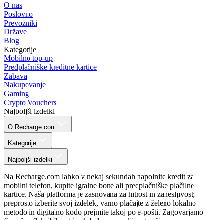
O nas
Poslovno
Prevozniki
Države
Blog
Kategorije
Mobilno top-up
Predplačniške kreditne kartice
Zabava
Nakupovanje
Gaming
Crypto Vouchers
Najboljši izdelki
O Recharge.com
Kategorije
Najboljši izdelki
Na Recharge.com lahko v nekaj sekundah napolnite kredit za
mobilni telefon, kupite igralne bone ali predplačniške plačilne
kartice. Naša platforma je zasnovana za hitrost in zanesljivost;
preprosto izberite svoj izdelek, varno plačajte z želeno lokalno
metodo in digitalno kodo prejmite takoj po e-pošti. Zagovarjamo