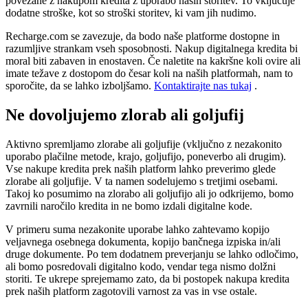
povezane z nakupom kredita z uporabo naših storitev. To vključuje
dodatne stroške, kot so stroški storitev, ki vam jih nudimo.
Recharge.com se zavezuje, da bodo naše platforme dostopne in
razumljive strankam vseh sposobnosti. Nakup digitalnega kredita bi
moral biti zabaven in enostaven. Če naletite na kakršne koli ovire ali
imate težave z dostopom do česar koli na naših platformah, nam to
sporočite, da se lahko izboljšamo.
Kontaktirajte nas tukaj
.
Ne dovoljujemo zlorab ali goljufij
Aktivno spremljamo zlorabe ali goljufije (vključno z nezakonito
uporabo plačilne metode, krajo, goljufijo, poneverbo ali drugim).
Vse nakupe kredita prek naših platform lahko preverimo glede
zlorabe ali goljufije. V ta namen sodelujemo s tretjimi osebami.
Takoj ko posumimo na zlorabo ali goljufijo ali jo odkrijemo, bomo
zavrnili naročilo kredita in ne bomo izdali digitalne kode.
V primeru suma nezakonite uporabe lahko zahtevamo kopijo
veljavnega osebnega dokumenta, kopijo bančnega izpiska in/ali
druge dokumente. Po tem dodatnem preverjanju se lahko odločimo,
ali bomo posredovali digitalno kodo, vendar tega nismo dolžni
storiti. Te ukrepe sprejemamo zato, da bi postopek nakupa kredita
prek naših platform zagotovili varnost za vas in vse ostale.