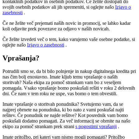
kontaktnih podatkov in osebnih podatkov. Če želite dostopati do
svojih osebnih podatkov ali jih spremeniti, si oglejte našo
Izjavo o
zasebnosti
.
Če ne želite več prejemati naših novic in promocij, se lahko kadar
koli odjavite prek povezave za odjavo v naših novicah.
Če želite izvedeti več o tem, kako varujemo vaše osebne podatke, si
oglejte našo
Izjavo o zasebnosti
.
Vprašanja?
Potrudili smo se, da bi bilo polnjenje in nakup digitalnega kredita pri
nas čim bolj enostavno. Imate kljub temu vprašanje o naših
storitvah? Naša ekipa za pomoč strankam vam bo z veseljem
pomagala. Vsako vprašanje bomo poskušali rešiti v roku 2 delovnih
dni. Če nam v tem roku ne uspe, vas bomo o tem obvestili.
Imate vprašanje o storitvah ponudnika? Svetujemo vam, da se
najprej obrnete na ponudnika, ki bo nato z vami poskušal najti
rešitev. Če ponudnik ne najde rešitve? Kot posrednik vam bomo
poskušali dodatno pomagati. Za več informacij se obrnite na našo
ekipo za pomoč strankam prek strani
s pogostimi vprašanji
.
Imate pritožbo, pri kateri vam nismo mogli pomagati? Pritožbo