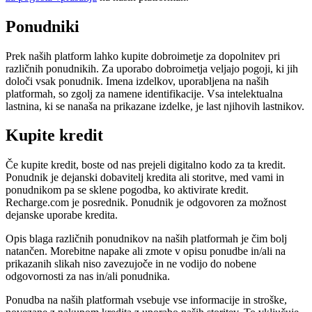
Ponudniki
Prek naših platform lahko kupite dobroimetje za dopolnitev pri
različnih ponudnikih. Za uporabo dobroimetja veljajo pogoji, ki jih
določi vsak ponudnik. Imena izdelkov, uporabljena na naših
platformah, so zgolj za namene identifikacije. Vsa intelektualna
lastnina, ki se nanaša na prikazane izdelke, je last njihovih lastnikov.
Kupite kredit
Če kupite kredit, boste od nas prejeli digitalno kodo za ta kredit.
Ponudnik je dejanski dobavitelj kredita ali storitve, med vami in
ponudnikom pa se sklene pogodba, ko aktivirate kredit.
Recharge.com je posrednik. Ponudnik je odgovoren za možnost
dejanske uporabe kredita.
Opis blaga različnih ponudnikov na naših platformah je čim bolj
natančen. Morebitne napake ali zmote v opisu ponudbe in/ali na
prikazanih slikah niso zavezujoče in ne vodijo do nobene
odgovornosti za nas in/ali ponudnika.
Ponudba na naših platformah vsebuje vse informacije in stroške,