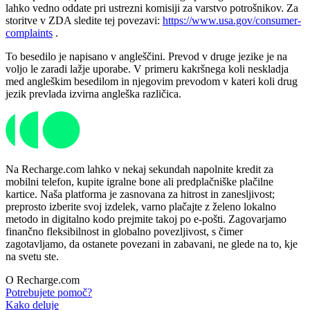
lahko vedno oddate pri ustrezni komisiji za varstvo potrošnikov. Za
storitve v ZDA sledite tej povezavi:
https://www.usa.gov/consumer-
complaints
.
To besedilo je napisano v angleščini. Prevod v druge jezike je na
voljo le zaradi lažje uporabe. V primeru kakršnega koli neskladja
med angleškim besedilom in njegovim prevodom v kateri koli drug
jezik prevlada izvirna angleška različica.
Na Recharge.com lahko v nekaj sekundah napolnite kredit za
mobilni telefon, kupite igralne bone ali predplačniške plačilne
kartice. Naša platforma je zasnovana za hitrost in zanesljivost;
preprosto izberite svoj izdelek, varno plačajte z želeno lokalno
metodo in digitalno kodo prejmite takoj po e-pošti. Zagovarjamo
finančno fleksibilnost in globalno povezljivost, s čimer
zagotavljamo, da ostanete povezani in zabavani, ne glede na to, kje
na svetu ste.
O Recharge.com
Potrebujete pomoč?
Kako deluje