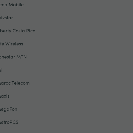
ena Mobile
yivstar
iberty Costa Rica
ife Wireless
onestar MTN
1
aroc Telecom
axis
egaFon
etroPCS