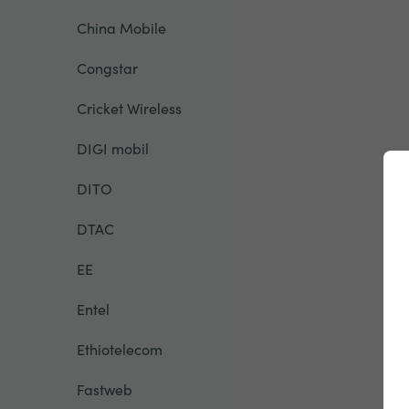
China Mobile
Congstar
Cricket Wireless
DIGI mobil
DITO
DTAC
EE
Entel
Ethiotelecom
Fastweb