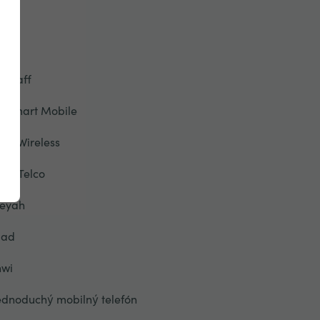
ree
yve
iffgaff
oSmart Mobile
2O Wireless
alo Telco
eyah
liad
nwi
ednoduchý mobilný telefón