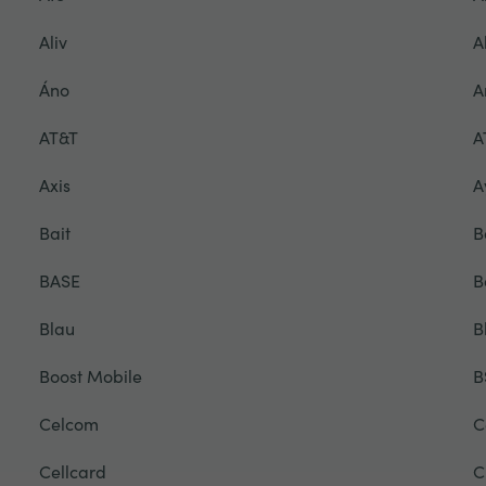
Aliv
A
Áno
A
AT&T
A
Axis
A
Bait
B
BASE
B
Blau
B
Boost Mobile
B
Celcom
C
Cellcard
C