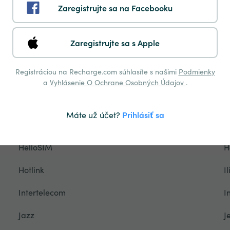
Zaregistrujte sa na Facebooku
Fonic
F
Friendi Mobile
F
Zaregistrujte sa s Apple
Georg
g
Registráciou na Recharge.com súhlasíte s našimi
Podmienky
Globe
G
a
Vyhlásenie O Ochrane Osobných Údajov
.
GTT
H
Máte už účet?
Prihlásiť sa
Halebop
H
HelloSIM
H
Hotlink
I
Intertelecom
I
Jazz
J