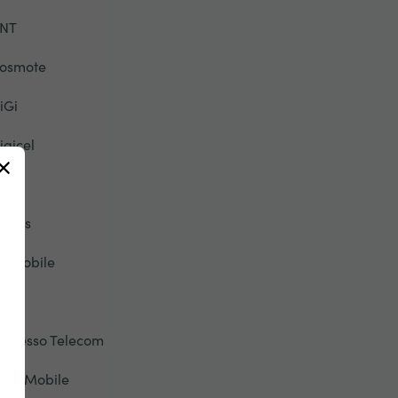
NT
osmote
iGi
igicel
rei
-Plus
ir Mobile
TB
xpresso Telecom
lashMobile