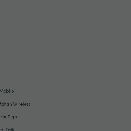
Mobile
fghan Wireless
irtelTigo
ldi Talk