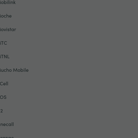
obilink
oche
ovistar
TC
TNL
ucho Mobile
Cell
OS
2
necall
range