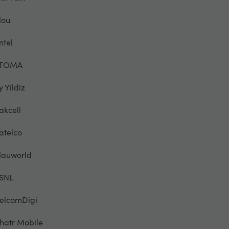
lou
ntel
TOMA
y Yildiz
akcell
atelco
lauworld
SNL
elcomDigi
hatr Mobile