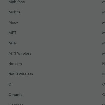
Mobifone
M
Mobitel
M
Moov
M
MPT
M
MTN
M
MTS Wireless
M
Natcom
N
Net10 Wireless
N
O!
O
Omantel
O
Ooredoo
O