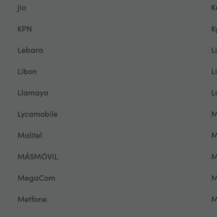
Jio
K
KPN
K
Lebara
L
Libon
L
Llamaya
L
Lycamobile
M
Malitel
M
MÁSMÓVIL
M
MegaCom
M
Metfone
M