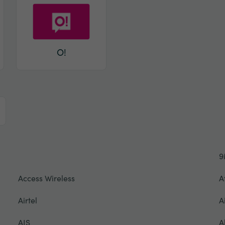
O!
9
Access Wireless
A
Airtel
A
AIS
A