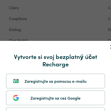
Claro
C
CoopVoce
C
Dialog
D
Digi Mobil
D
Djezzy
D
Vytvorte si svoj bezplatný účet
Du
E
Recharge
Eety
E
Zaregistrujte sa pomocou e-mailu
Epic
E
Etisalat
E
Zaregistrujte sa cez Google
Five Mobile
F