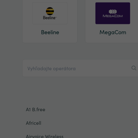
Beeline
MegaCom
A1 B.free
Africell
Airvoice Wireless