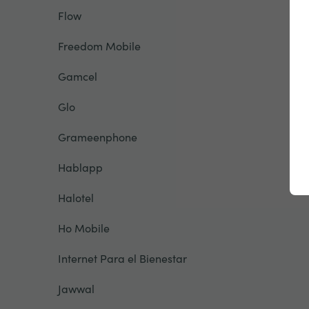
Flow
Freedom Mobile
Gamcel
Glo
Grameenphone
Hablapp
Halotel
Ho Mobile
Internet Para el Bienestar
Jawwal