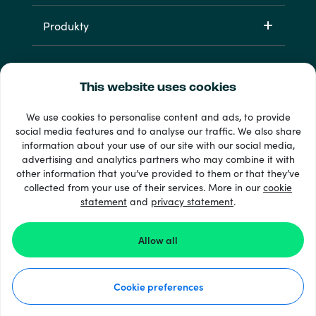
Produkty
This website uses cookies
We use cookies to personalise content and ads, to provide
social media features and to analyse our traffic. We also share
information about your use of our site with our social media,
33 + spôsoby platby
advertising and analytics partners who may combine it with
Vidieť všetko
other information that you’ve provided to them or that they’ve
collected from your use of their services. More in our
cookie
statement
and
privacy statement
.
© Recharge.com
Allow all
Ako to funguje
Cookie preferences
Vyhlásenie o ochrane osobných údajov