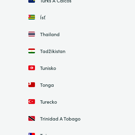
Turks A Caicos
Ísť
Thailand
Tadžikistan
Tunisko
Tonga
Turecko
Trinidad A Tobago