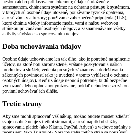
heslom alebo prihlasovacím tokenom; údaje sú uložené v
samostatnom, chránenom systéme; na ochranu prístupu k systémom,
v ktorých sú osobné údaje uložené, používame fyzické opatrenia,
ako sú zámky a trezory; používame zabezpečené pripojenia (TLS),
ktoré chránia všetky informácie medzi vami a našou webovou
stránkou pri zadávaní osobných údajov; a zaznamenávame všetky
aktivity súvisiace so spracovaním údajov.
Doba uchovávania údajov
Osobné údaje uchovávame len tak dlho, ako je potrebné na splnenie
účelov, na ktoré boli zhromaždené, vrátane poskytovania našich
produktov a služieb, vedenia presných záznamov a dodržiavania
zákonných povinností (ako je uvedené v tomto vyhlásení o ochrane
osobných údajov). Keď už údaje nebudú potrebné, budú bezpečne
vymazané alebo úplne anonymizované, pokiaľ nebudeme zo zákona
povinní uchovávať ich dlhšie.
Tretie strany
Aby sme mohli spracovať váš nákup, možno budete musieť zdieľať
svoje osobné údaje s tretími stranami, ako sú napríklad služby
spracovania platieb (ako Klarna, PayPal, Adyen) a webové stránky s
recenziami (ako Trustpilot). Spracovatelia tretích strán sa používajú