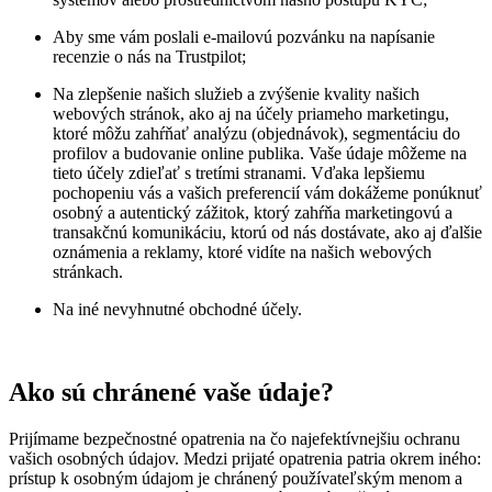
Aby sme vám poslali e-mailovú pozvánku na napísanie
recenzie o nás na Trustpilot;
Na zlepšenie našich služieb a zvýšenie kvality našich
webových stránok, ako aj na účely priameho marketingu,
ktoré môžu zahŕňať analýzu (objednávok), segmentáciu do
profilov a budovanie online publika. Vaše údaje môžeme na
tieto účely zdieľať s tretími stranami. Vďaka lepšiemu
pochopeniu vás a vašich preferencií vám dokážeme ponúknuť
osobný a autentický zážitok, ktorý zahŕňa marketingovú a
transakčnú komunikáciu, ktorú od nás dostávate, ako aj ďalšie
oznámenia a reklamy, ktoré vidíte na našich webových
stránkach.
Na iné nevyhnutné obchodné účely.
Ako sú chránené vaše údaje?
Prijímame bezpečnostné opatrenia na čo najefektívnejšiu ochranu
vašich osobných údajov. Medzi prijaté opatrenia patria okrem iného:
prístup k osobným údajom je chránený používateľským menom a