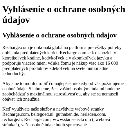
Vyhlásenie o ochrane osobných
údajov
Vyhlásenie o ochrane osobných údajov
Recharge.com je dokonalá globálna platforma pre všetky potreby
dobíjania predplatených kariet. Recharge.com je k dispozícii v
ktorejkoľvek krajine, kedykoľvek a v akomkoľvek jazyku a
podporuje viacero mien, vďaka čomu je nákup viac ako 16 000
predplatených produktov kdekoľvek na svete mimoriadne
jednoduchý.
Aby sme to mohli urobiť čo najlepšie, niekedy od vás požadujeme
osobné údaje. Sľubujeme, že s vašimi osobnými údajmi budeme
zaobchádzať s maximálnou starostlivosťou, aby ste sa nemuseli
obávať ich zneužitia.
Keď využívate naše služby a navštívite webové stránky
Recharge.com, beltegoed.nl, guthaben.de, herladen.com,
recharge.fr, Recharge.com, www.startselect.com („webová
stránka“), vaše osobné údaje budú spracované.