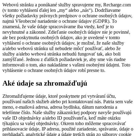
Webovú stránku a ponúkané služby spravujeme my, Recharge.com
(v tomto vyhlásení ďalej len „my“ alebo „nás“). Dodržiavame
všetky požiadavky právnych predpisov o ochrane osobných údajov,
najmä Všeobecné nariadenie o ochrane údajov (GDPR). To
znamená, že vaše údaje spracovávame iba vtedy, keď je to
nevyhnutné a zákonné. Zdieľanie osobných údajov nie je povinné,
ale bez poskytnutia osobných údajov, ako je uvedené v tomto
vyhlásení o ochrane osobných údajov, je možné, že naše služby
a/alebo webovú stránku už nebudete môcť používať, alebo že
služby a/alebo webová stránka nebudú fungovať tak, ako boli
zamýšľané. Jednou z ďalších požiadaviek je, aby sme vás riadne
informovali o tom, ako nakladáme s vašimi osobnými údajmi. Toto
vyhlásenie o ochrane osobných údajov robí presne to.
Aké údaje sa zhromažďujú
Zhromažďujeme údaje, ktoré poskytnete pri vytváraní účtu,
používaní našich služieb alebo pri kontaktovaní nás. Patria sem vaše
meno, e-mailová adresa, adresa bydliska, dátum narodenia a
telefónne číslo. Naše služby zákazníckej podpory navyše používajú
vaše ID objednávky a/alebo ID používateľa, keď máte otázku
týkajúcu sa vašej objednávky. Okrem toho môžeme spracovávať
prihlasovacie údaje, IP adresu, použité zariadenie, správanie, údaje o
prehliadači, analytické údaje a údaje tretích strán zo súborov cookie