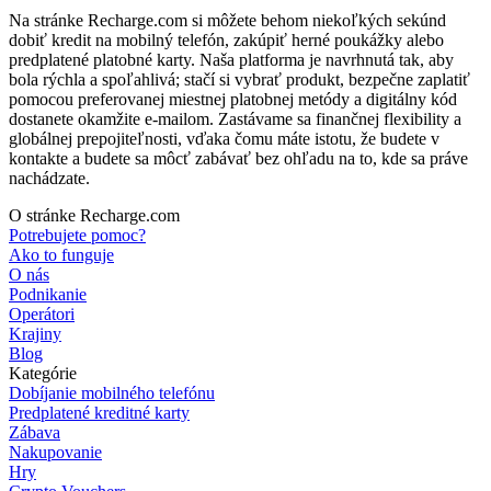
Na stránke Recharge.com si môžete behom niekoľkých sekúnd
dobiť kredit na mobilný telefón, zakúpiť herné poukážky alebo
predplatené platobné karty. Naša platforma je navrhnutá tak, aby
bola rýchla a spoľahlivá; stačí si vybrať produkt, bezpečne zaplatiť
pomocou preferovanej miestnej platobnej metódy a digitálny kód
dostanete okamžite e-mailom. Zastávame sa finančnej flexibility a
globálnej prepojiteľnosti, vďaka čomu máte istotu, že budete v
kontakte a budete sa môcť zabávať bez ohľadu na to, kde sa práve
nachádzate.
O stránke Recharge.com
Potrebujete pomoc?
Ako to funguje
O nás
Podnikanie
Operátori
Krajiny
Blog
Kategórie
Dobíjanie mobilného telefónu
Predplatené kreditné karty
Zábava
Nakupovanie
Hry