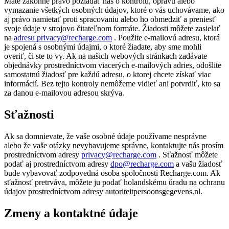
Máte zákonné právo požiadať nás o kontrolu, opravu alebo
vymazanie všetkých osobných údajov, ktoré o vás uchovávame, ako
aj právo namietať proti spracovaniu alebo ho obmedziť a preniesť
svoje údaje v strojovo čitateľnom formáte. Žiadosti môžete zasielať
na
adresu privacy@recharge.com
. Použite e-mailovú adresu, ktorá
je spojená s osobnými údajmi, o ktoré žiadate, aby sme mohli
overiť, či ste to vy. Ak na našich webových stránkach zadávate
objednávky prostredníctvom viacerých e-mailových adries, odošlite
samostatnú žiadosť pre každú adresu, o ktorej chcete získať viac
informácií. Bez tejto kontroly nemôžeme vidieť ani potvrdiť, kto sa
za danou e-mailovou adresou skrýva.
Sťažnosti
Ak sa domnievate, že vaše osobné údaje používame nesprávne
alebo že vaše otázky nevybavujeme správne, kontaktujte nás prosím
prostredníctvom adresy
privacy@recharge.com
. Sťažnosť môžete
podať aj prostredníctvom adresy
dpo@recharge.com
a vašu žiadosť
bude vybavovať zodpovedná osoba spoločnosti Recharge.com. Ak
sťažnosť pretrváva, môžete ju podať holandskému úradu na ochranu
údajov prostredníctvom adresy autoriteitpersoonsgegevens.nl.
Zmeny a kontaktné údaje