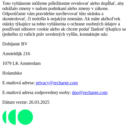
Toto vyhlásenie môžeme príležitostne revidovať alebo dopĺňať, aby
odrážalo zmeny v našom podnikaní alebo zmeny v zákone.
Odporúčame vám pravidelne navštevovať túto stránku a
skontrolovať, či nedošlo k nejakým zmenám. Ak máte akékoľvek
otázky týkajúce sa tohto vyhlásenia o ochrane osobných údajov a
používaní súborov cookie alebo ak chcete podať žiadosť týkajúcu sa
(jedného z) vašich práv uvedených vyššie, kontaktujte nás:
Dobíjanie BV
Amsteldijk 216
1079 LK Amsterdam
Holandsko
E-mailová adresa:
privacy@recharge.com
E-mailová adresa zodpovednej osoby:
dpo@recharge.com
Dátum verzie: 26.03.2025