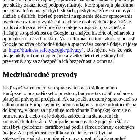
pre služby zákazníckej podpory, nástroje, ktoré spravujú platformu,
poskytovateľov analytických služieb, poskytovateľov e-mailových
služieb a ďalších, ktorí sú potrební na splnenie účelov spracovania
uvedených v tomto vyhlásení o ochrane osobných údajov. Vaša e-
mailová adresa a telefónne číslo (ak je k dispozícii) sa zdieľajú
(hašujú) so spoločnosťou Google na analýzu histórie objednávok a
optimalizáciu našich reklám. Viac informácií o tom, ako spoločnosť
Google používa obchodné údaje a spracováva osobné údaje, nájdete
tu:
https://business.safety.google/privacy/
. Uisťujeme vás, že vaše
údaje nikdy nikomu nepredáme a všetky tieto tretie strany boli
preverené, aby sa zabezpečila ich bezpečnosť a ochrana.
Medzinárodné prevody
Keď využívame externých spracovateľov so sídlom mimo
Európskeho hospodárskeho priestoru, budeme tak robiť v súlade s
platnými právnymi predpismi. Ak sa používa externý spracovateľ so
sídlom mimo Európskej únie, prenos údajov sa môže uskutočniť iba
do krajiny, v ktorej sa uplatňuje rozhodnutie Európskej komisie o
primeranosti, alebo ak je dohoda založená na štandardných
zmluvných doložkách. V prípade prenosov do Spojených štátov
musí byť spoločnosť certifikovaná podľa rámca ochrany osobných
údajov. Ak spoločnosť certifikovaná nie je, musí byť na
zabezpečenie súladu podpísaná zmluva obsahujúca štandardné