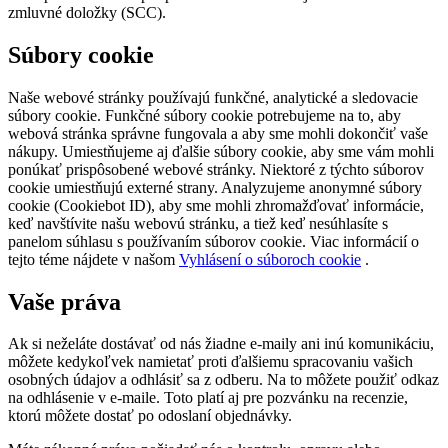
zmluvné doložky (SCC).
Súbory cookie
Naše webové stránky používajú funkčné, analytické a sledovacie
súbory cookie. Funkčné súbory cookie potrebujeme na to, aby
webová stránka správne fungovala a aby sme mohli dokončiť vaše
nákupy. Umiestňujeme aj ďalšie súbory cookie, aby sme vám mohli
ponúkať prispôsobené webové stránky. Niektoré z týchto súborov
cookie umiestňujú externé strany. Analyzujeme anonymné súbory
cookie (Cookiebot ID), aby sme mohli zhromažďovať informácie,
keď navštívite našu webovú stránku, a tiež keď nesúhlasíte s
panelom súhlasu s používaním súborov cookie. Viac informácií o
tejto téme nájdete v našom
Vyhlásení o súboroch cookie
.
Vaše práva
Ak si neželáte dostávať od nás žiadne e-maily ani inú komunikáciu,
môžete kedykoľvek namietať proti ďalšiemu spracovaniu vašich
osobných údajov a odhlásiť sa z odberu. Na to môžete použiť odkaz
na odhlásenie v e-maile. Toto platí aj pre pozvánku na recenzie,
ktorú môžete dostať po odoslaní objednávky.