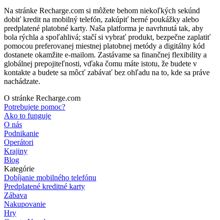
Na stránke Recharge.com si môžete behom niekoľkých sekúnd
dobiť kredit na mobilný telefón, zakúpiť herné poukážky alebo
predplatené platobné karty. Naša platforma je navrhnutá tak, aby
bola rýchla a spoľahlivá; stačí si vybrať produkt, bezpečne zaplatiť
pomocou preferovanej miestnej platobnej metódy a digitálny kód
dostanete okamžite e-mailom. Zastávame sa finančnej flexibility a
globálnej prepojiteľnosti, vďaka čomu máte istotu, že budete v
kontakte a budete sa môcť zabávať bez ohľadu na to, kde sa práve
nachádzate.
O stránke Recharge.com
Potrebujete pomoc?
Ako to funguje
O nás
Podnikanie
Operátori
Krajiny
Blog
Kategórie
Dobíjanie mobilného telefónu
Predplatené kreditné karty
Zábava
Nakupovanie
Hry