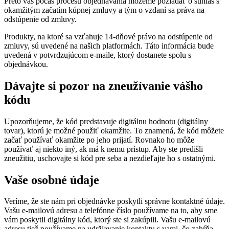
Preto vás počas procesu objednávania môžeme požiadať o súhlas s
okamžitým začatím kúpnej zmluvy a tým o vzdaní sa práva na
odstúpenie od zmluvy.
Produkty, na ktoré sa vzťahuje 14-dňové právo na odstúpenie od
zmluvy, sú uvedené na našich platformách. Táto informácia bude
uvedená v potvrdzujúcom e-maile, ktorý dostanete spolu s
objednávkou.
Dávajte si pozor na zneužívanie vášho
kódu
Upozorňujeme, že kód predstavuje digitálnu hodnotu (digitálny
tovar), ktorú je možné použiť okamžite. To znamená, že kód môžete
začať používať okamžite po jeho prijatí. Rovnako ho môže
používať aj niekto iný, ak má k nemu prístup. Aby ste predišli
zneužitiu, uschovajte si kód pre seba a nezdieľajte ho s ostatnými.
Vaše osobné údaje
Veríme, že ste nám pri objednávke poskytli správne kontaktné údaje.
Vašu e-mailovú adresu a telefónne číslo používame na to, aby sme
vám poskytli digitálny kód, ktorý ste si zakúpili. Vašu e-mailovú
adresu tiež používame na udržiavanie kontaktu s vami, čo zahŕňa