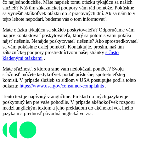
čo najjednoduchšie. Máte napriek tomu otázku týkajúcu sa našich
služieb? Náš tím zákazníckej podpory vám rád pomôže. Pokúsime
sa vyriešiť akúkoľvek otázku do 2 pracovných dní. Ak sa nám to v
tejto lehote nepodarí, budeme vás o tom informovať.
Máte otázku týkajúcu sa služieb poskytovateľa? Odporúčame vám
najprv kontaktovať poskytovateľa, ktorý sa potom s vami pokúsi
nájsť riešenie. Nenájde poskytovateľ riešenie? Ako sprostredkovateľ
sa vám pokúsime ďalej pomôcť. Kontaktujte, prosím, náš tím
zákazníckej podpory prostredníctvom našej stránky
s často
kladenými otázkami
.
Máte sťažnosť, s ktorou sme vám nedokázali pomôcť? Svoju
sťažnosť môžete kedykoľvek podať príslušnej spotrebiteľskej
komisii. V prípade služieb so sídlom v USA postupujte podľa tohto
odkazu:
https://www.usa.gov/consumer-complaints
.
Tento text je napísaný v angličtine. Preklad do iných jazykov je
poskytnutý len pre vaše pohodlie. V prípade akéhokoľvek rozporu
medzi anglickým textom a jeho prekladom do akéhokoľvek iného
jazyka má prednosť pôvodná anglická verzia.