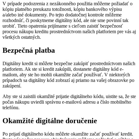
V prípade podozrenia z nezákonného použitia môžeme požiadať o
kópiu platného preukazu totožnosti, kópiu bankového výpisu
a/alebo iné dokumenty. Po tejto dodatočnej kontrole môžeme
rozhodnúť, či poskytneme digitálny kód, ale nie sme povinní tak
urobiť. Tieto opatrenia prijímame s cieľom zaistiť bezpečnosť
procesu nákupu kreditu prostredníctvom našich platforiem pre vás aj
všetkých ostatných.
Bezpečná platba
Digitálny kredit si môžete bezpečne zakúpiť prostredníctvom našich
platforiem. Ak ste si kredit zakúpili, dostanete digitálny kód e-
mailom, aby ste ho mohli okamžite začať používať. V niektorých
prípadoch sa digitálny kód zobrazí aj priamo na vašej obrazovke po
zakúpení.
Aby ste si zaistili okamžité prijatie digitálneho kódu, uistite sa, že ste
počas nákupu uviedli správnu e-mailovú adresu a číslo mobilného
telefónu.
Okamžité digitálne doručenie
Po prijatí digitálneho kódu môžete okamžite začať používať kredit.