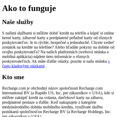
Ako to funguje
Naše služby
S našimi službami si môžete dobiť kredit na telefón a kúpiť si online
herné karty, zábavné karty a predplatené peňažné karty od rôznych
poskytovateľov. Je to rýchle, bezpečné a jednoduché. Chcete vedieť
zostatok na kredite na telefóne? Alebo hľadáte pokyny na dobitie od
svojho poskytovateľa? Na našich platformách (webová stránka a
mobilná aplikácia) nájdete tieto informácie o rôznych
poskytovateľoch. Ak máte ďalšie otázky, pozrite si našu stránku
s
často kladenými otázkami
.
Kto sme
Recharge.com je obchodný názov spoločnosti Recharge.com
International BV (a Rapido US, Inc. pre zákazníkov v USA), kde si
môžete zakúpiť kredit na volania, darčekové karty na zábavu,
predplatené peniaze a ďalšie. Keď nakupujete z kategórie
medzinárodného dobitia mobilného kreditu, využívate službu
ponúkanú spoločnosťou Recharge BV (a Recharge Holdings, Inc.
pre zákazníkov v USA).