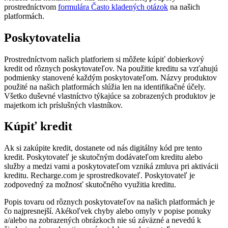
prostredníctvom
formulára Často kladených otázok
na našich
platformách.
Poskytovatelia
Prostredníctvom našich platforiem si môžete kúpiť dobierkový
kredit od rôznych poskytovateľov. Na použitie kreditu sa vzťahujú
podmienky stanovené každým poskytovateľom. Názvy produktov
použité na našich platformách slúžia len na identifikačné účely.
Všetko duševné vlastníctvo týkajúce sa zobrazených produktov je
majetkom ich príslušných vlastníkov.
Kúpiť kredit
Ak si zakúpite kredit, dostanete od nás digitálny kód pre tento
kredit. Poskytovateľ je skutočným dodávateľom kreditu alebo
služby a medzi vami a poskytovateľom vzniká zmluva pri aktivácii
kreditu. Recharge.com je sprostredkovateľ. Poskytovateľ je
zodpovedný za možnosť skutočného využitia kreditu.
Popis tovaru od rôznych poskytovateľov na našich platformách je
čo najpresnejší. Akékoľvek chyby alebo omyly v popise ponuky
a/alebo na zobrazených obrázkoch nie sú záväzné a nevedú k