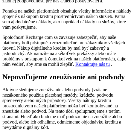
žiadnej zodpovednosti pre nás a/alebo poskytovateľa.
Ponuka na našich platformách obsahuje všetky informácie a náklady
spojené s nákupom kreditu prostredníctvom našich služieb. Patria
sem aj dodatočné náklady, ako napríklad náklady na služby, ktoré
vám poskytujeme.
Spoločnosť Recharge.com sa zaväzuje zabezpečiť, aby naše
platformy boli prístupné a zrozumiteľné pre zákazníkov všetkých
úrovní. Nákup digitálneho kreditu by mal byť zábavný a
jednoduchý. Ak narazíte na akékoľvek prekážky alebo máte
problémy s prístupom k čomukoľvek na našich platformách, dajte
nám vedieť, aby sme sa mohli zlepšiť.
Kontaktujte nás tu
.
Nepovoľujeme zneužívanie ani podvody
Aktívne sledujeme zneužívanie alebo podvody (vrátane
nezákonného použitia platobnej metódy, krádeže, podvodu,
sprenevery alebo iných prípadov). Všetky nákupy kreditu
prostredníctvom našich platforiem môžu byť kontrolované na
zneužitie alebo podvod. Na tento účel spolupracujeme s tretími
stranami. Hneď ako budeme mať podozrenie na zneužitie alebo
podvod, alebo ich odhalíme, odmietneme objednávku kreditu a
nevydáme digitálny kód.