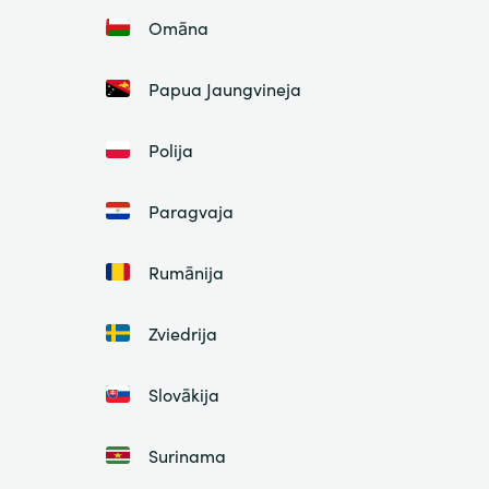
Omāna
Papua Jaungvineja
Polija
Paragvaja
Rumānija
Zviedrija
Slovākija
Surinama