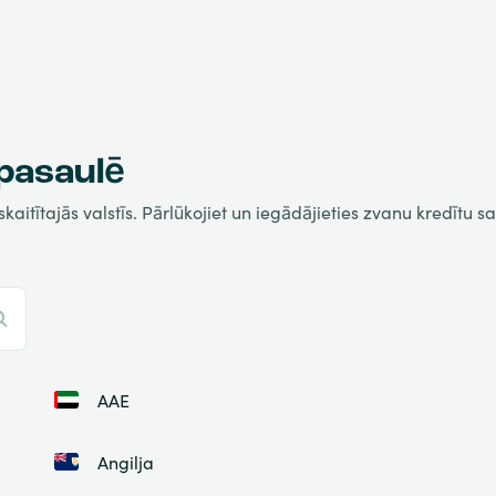
 pasaulē
tītajās valstīs. Pārlūkojiet un iegādājieties zvanu kredītu savā
AAE
Angilja