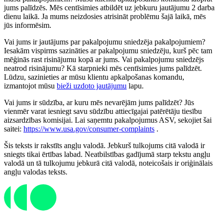
jums palīdzēs. Mēs centīsimies atbildēt uz jebkuru jautājumu 2 darba
dienu laikā. Ja mums neizdosies atrisināt problēmu šajā laikā, mēs
jūs informēsim.
Vai jums ir jautājums par pakalpojumu sniedzēja pakalpojumiem?
Iesakām vispirms sazināties ar pakalpojumu sniedzēju, kurš pēc tam
mēģinās rast risinājumu kopā ar jums. Vai pakalpojumu sniedzējs
neatrod risinājumu? Kā starpnieki mēs centīsimies jums palīdzēt.
Lūdzu, sazinieties ar mūsu klientu apkalpošanas komandu,
izmantojot mūsu
bieži uzdoto jautājumu
lapu.
Vai jums ir sūdzība, ar kuru mēs nevarējām jums palīdzēt? Jūs
vienmēr varat iesniegt savu sūdzību attiecīgajai patērētāju tiesību
aizsardzības komisijai. Lai saņemtu pakalpojumus ASV, sekojiet šai
saitei:
https://www.usa.gov/consumer-complaints
.
Šis teksts ir rakstīts angļu valodā. Jebkurš tulkojums citā valodā ir
sniegts tikai ērtības labad. Neatbilstības gadījumā starp tekstu angļu
valodā un tā tulkojumu jebkurā citā valodā, noteicošais ir oriģinālais
angļu valodas teksts.