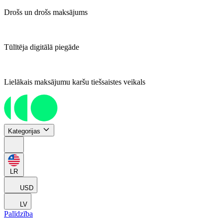
Drošs un drošs maksājums
Tūlītēja digitālā piegāde
Lielākais maksājumu karšu tiešsaistes veikals
Kategorijas
LR
USD
LV
Palīdzība