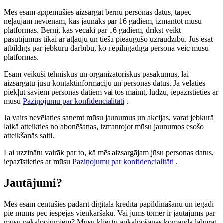
Mēs esam apņēmušies aizsargāt bērnu personas datus, tāpēc
neļaujam nevienam, kas jaunāks par 16 gadiem, izmantot mūsu
platformas. Bērni, kas vecāki par 16 gadiem, drīkst veikt
pasūtījumus tikai ar atļauju un tiešu pieaugušo uzraudzību. Jūs esat
atbildīgs par jebkuru darbību, ko nepilngadīga persona veic mūsu
platformās.
Esam veikuši tehniskus un organizatoriskus pasākumus, lai
aizsargātu jūsu kontaktinformāciju un personas datus. Ja vēlaties
piekļūt saviem personas datiem vai tos mainīt, lūdzu, iepazīstieties ar
mūsu
Paziņojumu par konfidencialitāti
.
Ja vairs nevēlaties saņemt mūsu jaunumus un akcijas, varat jebkurā
laikā atteikties no abonēšanas, izmantojot mūsu jaunumos esošo
atteikšanās saiti.
Lai uzzinātu vairāk par to, kā mēs aizsargājam jūsu personas datus,
iepazīstieties ar mūsu
Paziņojumu par konfidencialitāti
.
Jautājumi?
Mēs esam centušies padarīt digitālā kredīta papildināšanu un iegādi
pie mums pēc iespējas vienkāršāku. Vai jums tomēr ir jautājums par
mūsu pakalpojumiem? Mūsu klientu apkalpošanas komanda labprāt