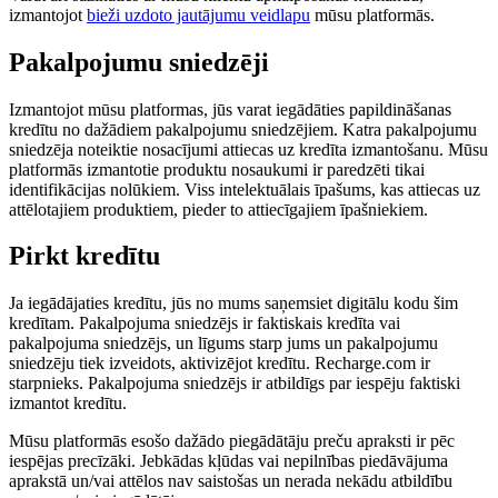
izmantojot
bieži uzdoto jautājumu veidlapu
mūsu platformās.
Pakalpojumu sniedzēji
Izmantojot mūsu platformas, jūs varat iegādāties papildināšanas
kredītu no dažādiem pakalpojumu sniedzējiem. Katra pakalpojumu
sniedzēja noteiktie nosacījumi attiecas uz kredīta izmantošanu. Mūsu
platformās izmantotie produktu nosaukumi ir paredzēti tikai
identifikācijas nolūkiem. Viss intelektuālais īpašums, kas attiecas uz
attēlotajiem produktiem, pieder to attiecīgajiem īpašniekiem.
Pirkt kredītu
Ja iegādājaties kredītu, jūs no mums saņemsiet digitālu kodu šim
kredītam. Pakalpojuma sniedzējs ir faktiskais kredīta vai
pakalpojuma sniedzējs, un līgums starp jums un pakalpojumu
sniedzēju tiek izveidots, aktivizējot kredītu. Recharge.com ir
starpnieks. Pakalpojuma sniedzējs ir atbildīgs par iespēju faktiski
izmantot kredītu.
Mūsu platformās esošo dažādo piegādātāju preču apraksti ir pēc
iespējas precīzāki. Jebkādas kļūdas vai nepilnības piedāvājuma
aprakstā un/vai attēlos nav saistošas ​​un nerada nekādu atbildību