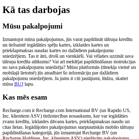
Kā tas darbojas
Mūsu pakalpojumi
Izmantojot mūsu pakalpojumus, jūs varat papildināt tālruņa kredītu
un tiešsaistē iegādāties spēļu kartes, izklaides kartes un
priekšapmaksas naudas kartes no dažādiem pakalpojumu
sniedzējiem. Tas ir ātri, droši un vienkārši. Vai vēlaties uzzināt sava
tālruņa kredīta atlikumu? Vai arī meklējat papildināšanas instrukcijas
no sava pakalpojumu sniedzēja? Mūsu platformās (tīmekļa vietnē un
mobilajā lietotnē) jūs atradīsiet šo informāciju par dažādiem
pakalpojumu sniedzējiem. Ja jums ir citi jautājumi, lūdzu, skatiet
mūsu
BUJ
lapu.
Kas mēs esam
Recharge.com ir Recharge.com International BV (un Rapido US,
Inc. klientiem ASV) tirdzniecības nosaukums, kur var iegādāties
zvanu kredītu, izklaides dāvanu kartes, priekšapmaksas naudu un
citas lietas. Iegādājoties pakalpojumus starptautiskās mobilo tālruņu
papildināšanas kategorijā, jūs izmantojat Recharge BV (un
Recharge Holdings, Inc. klientiem ASV) piedāvāto pakalpojumu.