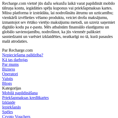
Recharge.com vietnē jūs dažu sekunžu laikā varat papildināt mobilo
tālruņa kontu, iegādāties spēļu kuponus vai priekšapmaksas kartes.
Mūsu platforma ir izstrādāta, lai nodrošinātu ātrumu un uzticamību;
vienkārši izvēlieties vēlamo produktu, veiciet drošu maksājumu,
izmantojot sev ērtāko vietējo maksājumu metodi, un uzreiz saņemiet
digitālo kodu pa e-pastu. Mēs atbalstām finansiālo elastīgumu un
globālo savienojamību, nodrošinot, ka jūs vienmēr paliksiet
sasniedzami un varēsiet izklaidēties, neatkarīgi no tā, kurā pasaules
malā atrodaties.
Par Recharge.com
Nepieciešama palīdzība?
Kā tas darbojas
Par mums
Bizness
Operatori
Valstis
Blogs
Kategorijas
Mobilā papildināšana
Priekšapmaksas kredītkartes
Izklaide
Iepirkšanās
Spēles
Crypto Vouchers