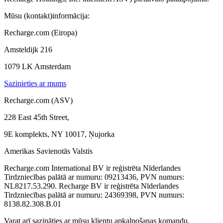
Mūsu (kontakt)informācija:
Recharge.com (Eiropa)
Amsteldijk 216
1079 LK Amsterdam
Sazinieties ar mums
Recharge.com (ASV)
228 East 45th Street,
9E komplekts, NY 10017, Ņujorka
Amerikas Savienotās Valstis
Recharge.com International BV ir reģistrēta Nīderlandes
Tirdzniecības palātā ar numuru: 09213436, PVN numurs:
NL8217.53.290. Recharge BV ir reģistrēta Nīderlandes
Tirdzniecības palātā ar numuru: 24369398, PVN numurs:
8138.82.308.B.01
Varat arī sazināties ar mūsu klientu apkalpošanas komandu,