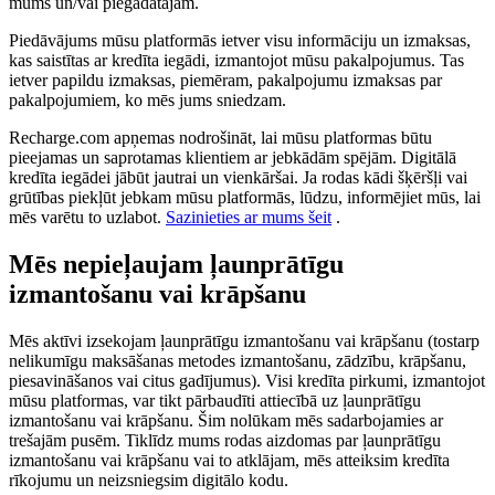
mums un/vai piegādātājam.
Piedāvājums mūsu platformās ietver visu informāciju un izmaksas,
kas saistītas ar kredīta iegādi, izmantojot mūsu pakalpojumus. Tas
ietver papildu izmaksas, piemēram, pakalpojumu izmaksas par
pakalpojumiem, ko mēs jums sniedzam.
Recharge.com apņemas nodrošināt, lai mūsu platformas būtu
pieejamas un saprotamas klientiem ar jebkādām spējām. Digitālā
kredīta iegādei jābūt jautrai un vienkāršai. Ja rodas kādi šķēršļi vai
grūtības piekļūt jebkam mūsu platformās, lūdzu, informējiet mūs, lai
mēs varētu to uzlabot.
Sazinieties ar mums šeit
.
Mēs nepieļaujam ļaunprātīgu
izmantošanu vai krāpšanu
Mēs aktīvi izsekojam ļaunprātīgu izmantošanu vai krāpšanu (tostarp
nelikumīgu maksāšanas metodes izmantošanu, zādzību, krāpšanu,
piesavināšanos vai citus gadījumus). Visi kredīta pirkumi, izmantojot
mūsu platformas, var tikt pārbaudīti attiecībā uz ļaunprātīgu
izmantošanu vai krāpšanu. Šim nolūkam mēs sadarbojamies ar
trešajām pusēm. Tiklīdz mums rodas aizdomas par ļaunprātīgu
izmantošanu vai krāpšanu vai to atklājam, mēs atteiksim kredīta
rīkojumu un neizsniegsim digitālo kodu.