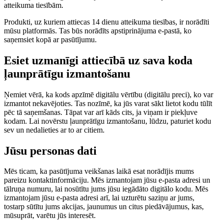
atteikuma tiesībām.
Produkti, uz kuriem attiecas 14 dienu atteikuma tiesības, ir norādīti
mūsu platformās. Tas būs norādīts apstiprinājuma e-pastā, ko
saņemsiet kopā ar pasūtījumu.
Esiet uzmanīgi attiecībā uz sava koda
ļaunprātīgu izmantošanu
Ņemiet vērā, ka kods apzīmē digitālu vērtību (digitālu preci), ko var
izmantot nekavējoties. Tas nozīmē, ka jūs varat sākt lietot kodu tūlīt
pēc tā saņemšanas. Tāpat var arī kāds cits, ja viņam ir piekļuve
kodam. Lai novērstu ļaunprātīgu izmantošanu, lūdzu, paturiet kodu
sev un nedalieties ar to ar citiem.
Jūsu personas dati
Mēs ticam, ka pasūtījuma veikšanas laikā esat norādījis mums
pareizu kontaktinformāciju. Mēs izmantojam jūsu e-pasta adresi un
tālruņa numuru, lai nosūtītu jums jūsu iegādāto digitālo kodu. Mēs
izmantojam jūsu e-pasta adresi arī, lai uzturētu saziņu ar jums,
tostarp sūtītu jums akcijas, jaunumus un citus piedāvājumus, kas,
mūsuprāt, varētu jūs interesēt.