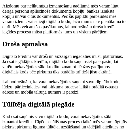
Aizdomu par nelikumīgu izmantošanu gadījumā mēs varam lūgt
derīga personu apliecinoša dokumenta kopiju, bankas izraksta
kopiju un/vai citus dokumentus. Pēc šīs papildu pārbaudes mēs
varam izlemt, vai sniegt digitālo kodu, taču mums nav pienākuma to
darīt. Mēs veicam šos pasākumus, lai nodrošinātu drošu kredīta
iegādes procesu mūsu platformās jums un visiem pārējiem.
Droša apmaksa
Digitālo kredītu var droši un aizsargāti iegādāties mūsu platformās.
Ja esat iegādājies kredītu, digitālo kodu saņemsiet pa e-pastu, lai
varētu nekavējoties sākt kredītu izmantot. Dažos gadījumos
digitālais kods pēc pirkuma tiks parādīts arī tieši jūsu ekrānā.
Lai nodrošinātu, ka varat nekavējoties saņemt savu digitālo kodu,
lūdzu, pārliecinieties, vai pirkuma procesa laikā norādītā e-pasta
adrese un mobilā tālruņa numurs ir pareizi.
Tūlītēja digitālā piegāde
Kad esat saņēmis savu digitālo kodu, varat nekavējoties sākt
izmantot kredītu. Tāpēc pasūtīšanas procesa laikā mēs varam lūgt jūs
piekrist pirkuma līguma tūlītējai uzsākšanai un tādējādi atteikties no