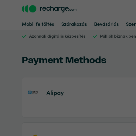
Mobil feltöltés
Szórakozás
Bevásárlás
Szer
Azonnali digitális kézbesítés
Milliók bíznak be
Payment Methods
Alipay