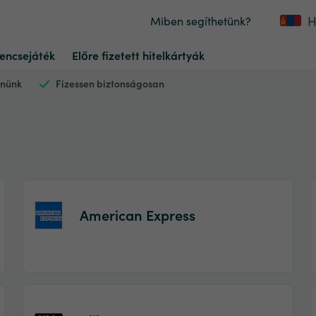
H
Miben segíthetünk?
encsejáték
Előre fizetett hitelkártyák
nnünk
Fizessen biztonságosan
American Express
Item
1
of
2