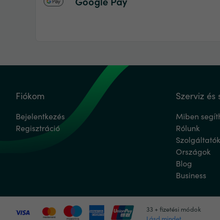
Google Pay
Fiókom
Szerviz és 
Bejelentkezés
Miben segít
Regisztráció
Rólunk
Szolgáltató
Országok
Blog
Business
33 + fizetési módok
Lásd mindet