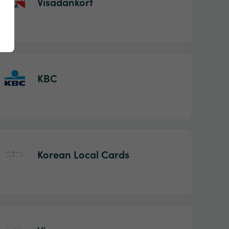
Visadankort
KBC
Korean Local Cards