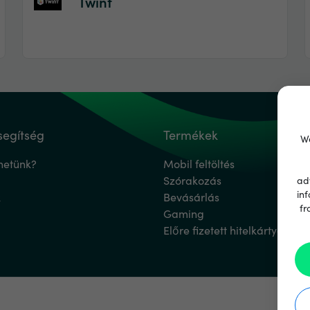
Twint
segítség
Termékek
We
hetünk?
Mobil feltöltés
Szórakozás
ad
inf
k
Bevásárlás
fr
Gaming
Előre fizetett hitelkártyák