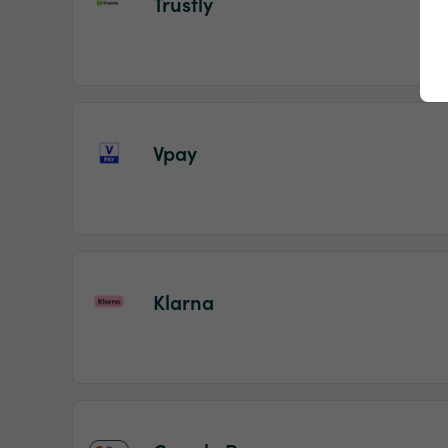
Trustly
Vpay
Klarna