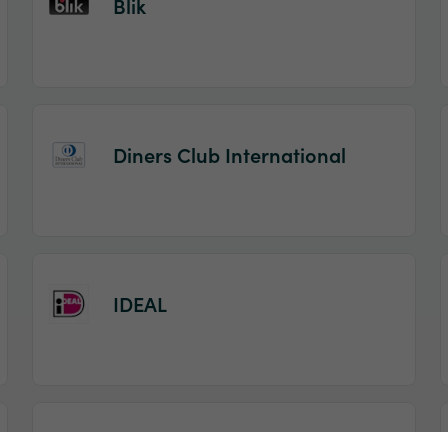
Blik
Diners Club International
IDEAL