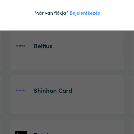
Visa
Már van fiókja?
Bejelentkezés
Belfius
Shinhan Card