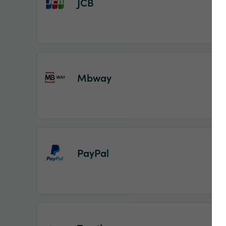
JCB
Mbway
PayPal