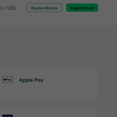
U | USD
Bejelentkezés
Regisztráció
Apple Pay