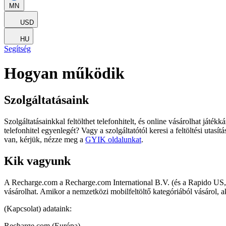
MN
USD
HU
Segítség
Hogyan működik
Szolgáltatásaink
Szolgáltatásainkkal feltölthet telefonhitelt, és online vásárolhat játé
telefonhitel egyenlegét? Vagy a szolgáltatótól keresi a feltöltési uta
van, kérjük, nézze meg a
GYIK oldalunkat
.
Kik vagyunk
A Recharge.com a Recharge.com International B.V. (és a Rapido US, In
vásárolhat. Amikor a nemzetközi mobilfeltöltő kategóriából vásárol, 
(Kapcsolat) adataink:
Recharge.com (Európa)