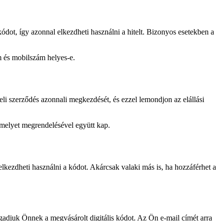
kódot, így azonnal elkezdheti használni a hitelt. Bizonyos esetekben a
m és mobilszám helyes-e.
eli szerződés azonnali megkezdését, és ezzel lemondjon az elállási
 amelyet megrendelésével együtt kap.
l elkezdheti használni a kódot. Akárcsak valaki más is, ha hozzáférhet a
adjuk Önnek a megvásárolt digitális kódot. Az Ön e-mail címét arra