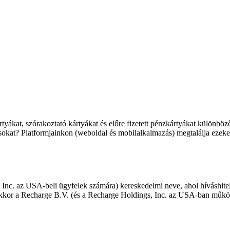
kkártyákat, szórakoztató kártyákat és előre fizetett pénzkártyákat különbö
sításokat? Platformjainkon (weboldal és mobilalkalmazás) megtalálja eze
c. az USA-beli ügyfelek számára) kereskedelmi neve, ahol híváshitelek
akkor a Recharge B.V. (és a Recharge Holdings, Inc. az USA-ban működő