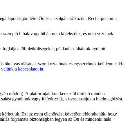
r megállapodás jön létre Ön és a szolgáltató között. Recharge.com a
ben szereplő hibák vagy hibák nem kötelezőek, és nem vezetnek
foglalja a többletköltségeket, például az általunk nyújtott
s hitel vásárlásának szórakoztatónak és egyszerűnek kell lennie. Ha
 velünk a kapcsolatot itt
.
 egyéb módon). A platformjainkon keresztül történő minden
salást gyanítunk vagy felfedezzük, visszautasítjuk a hitelmegbízást,
kérhetjük. Ezt az extra ellenőrzést követően eldönthetjük, hogy
vásárlás folyamata biztonságban legyen az Ön és mindenki más