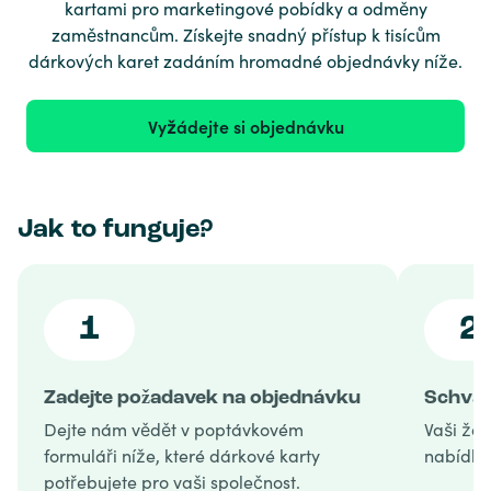
kartami pro marketingové pobídky a odměny
zaměstnancům. Získejte snadný přístup k tisícům
dárkových karet zadáním hromadné objednávky níže.
Vyžádejte si objednávku
Jak to funguje?
1
2
Zadejte požadavek na objednávku
Schvál
Dejte nám vědět v poptávkovém
Vaši žá
formuláři níže, které dárkové karty
nabídku
potřebujete pro vaši společnost.