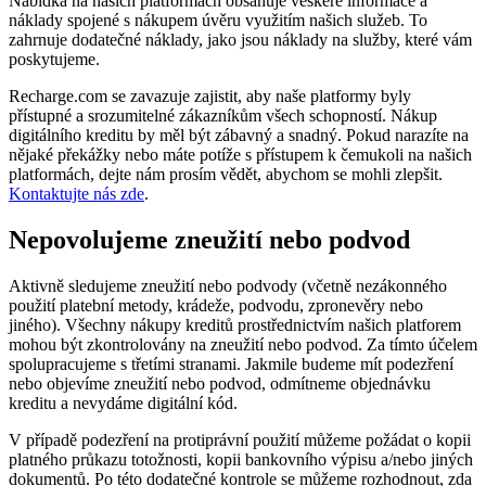
Nabídka na našich platformách obsahuje veškeré informace a
náklady spojené s nákupem úvěru využitím našich služeb. To
zahrnuje dodatečné náklady, jako jsou náklady na služby, které vám
poskytujeme.
Recharge.com se zavazuje zajistit, aby naše platformy byly
přístupné a srozumitelné zákazníkům všech schopností. Nákup
digitálního kreditu by měl být zábavný a snadný. Pokud narazíte na
nějaké překážky nebo máte potíže s přístupem k čemukoli na našich
platformách, dejte nám prosím vědět, abychom se mohli zlepšit.
Kontaktujte nás zde
.
Nepovolujeme zneužití nebo podvod
Aktivně sledujeme zneužití nebo podvody (včetně nezákonného
použití platební metody, krádeže, podvodu, zpronevěry nebo
jiného). Všechny nákupy kreditů prostřednictvím našich platforem
mohou být zkontrolovány na zneužití nebo podvod. Za tímto účelem
spolupracujeme s třetími stranami. Jakmile budeme mít podezření
nebo objevíme zneužití nebo podvod, odmítneme objednávku
kreditu a nevydáme digitální kód.
V případě podezření na protiprávní použití můžeme požádat o kopii
platného průkazu totožnosti, kopii bankovního výpisu a/nebo jiných
dokumentů. Po této dodatečné kontrole se můžeme rozhodnout, zda