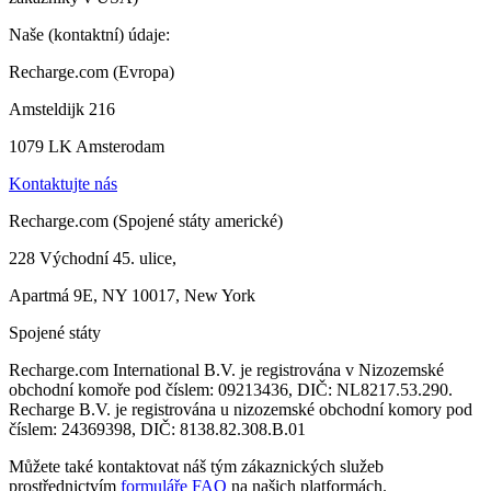
Naše (kontaktní) údaje:
Recharge.com (Evropa)
Amsteldijk 216
1079 LK Amsterodam
Kontaktujte nás
Recharge.com (Spojené státy americké)
228 Východní 45. ulice,
Apartmá 9E, NY 10017, New York
Spojené státy
Recharge.com International B.V. je registrována v Nizozemské
obchodní komoře pod číslem: 09213436, DIČ: NL8217.53.290.
Recharge B.V. je registrována u nizozemské obchodní komory pod
číslem: 24369398, DIČ: 8138.82.308.B.01
Můžete také kontaktovat náš tým zákaznických služeb
prostřednictvím
formuláře FAQ
na našich platformách.