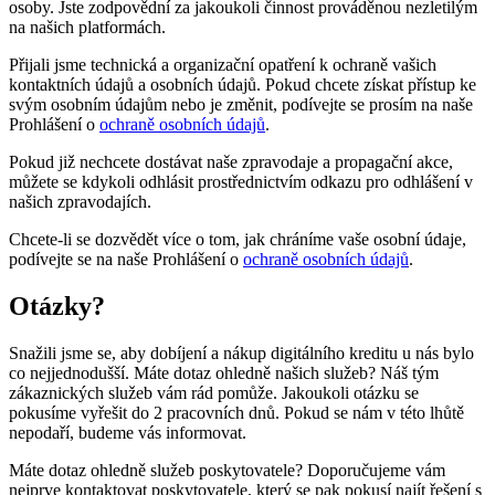
osoby. Jste zodpovědní za jakoukoli činnost prováděnou nezletilým
na našich platformách.
Přijali jsme technická a organizační opatření k ochraně vašich
kontaktních údajů a osobních údajů. Pokud chcete získat přístup ke
svým osobním údajům nebo je změnit, podívejte se prosím na naše
Prohlášení o
ochraně osobních údajů
.
Pokud již nechcete dostávat naše zpravodaje a propagační akce,
můžete se kdykoli odhlásit prostřednictvím odkazu pro odhlášení v
našich zpravodajích.
Chcete-li se dozvědět více o tom, jak chráníme vaše osobní údaje,
podívejte se na naše Prohlášení o
ochraně osobních údajů
.
Otázky?
Snažili jsme se, aby dobíjení a nákup digitálního kreditu u nás bylo
co nejjednodušší. Máte dotaz ohledně našich služeb? Náš tým
zákaznických služeb vám rád pomůže. Jakoukoli otázku se
pokusíme vyřešit do 2 pracovních dnů. Pokud se nám v této lhůtě
nepodaří, budeme vás informovat.
Máte dotaz ohledně služeb poskytovatele? Doporučujeme vám
nejprve kontaktovat poskytovatele, který se pak pokusí najít řešení s