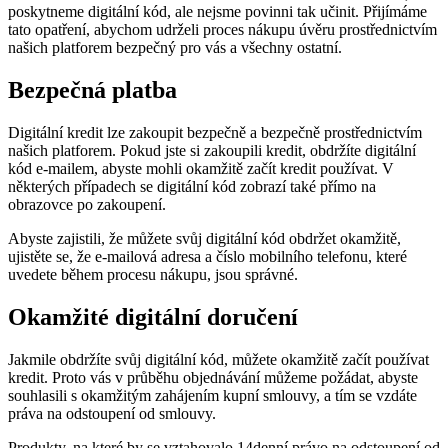
poskytneme digitální kód, ale nejsme povinni tak učinit. Přijímáme
tato opatření, abychom udrželi proces nákupu úvěru prostřednictvím
našich platforem bezpečný pro vás a všechny ostatní.
Bezpečná platba
Digitální kredit lze zakoupit bezpečně a bezpečně prostřednictvím
našich platforem. Pokud jste si zakoupili kredit, obdržíte digitální
kód e-mailem, abyste mohli okamžitě začít kredit používat. V
některých případech se digitální kód zobrazí také přímo na
obrazovce po zakoupení.
Abyste zajistili, že můžete svůj digitální kód obdržet okamžitě,
ujistěte se, že e-mailová adresa a číslo mobilního telefonu, které
uvedete během procesu nákupu, jsou správné.
Okamžité digitální doručení
Jakmile obdržíte svůj digitální kód, můžete okamžitě začít používat
kredit. Proto vás v průběhu objednávání můžeme požádat, abyste
souhlasili s okamžitým zahájením kupní smlouvy, a tím se vzdáte
práva na odstoupení od smlouvy.
Produkty, na které by se vztahovalo 14denní právo na odstoupení od