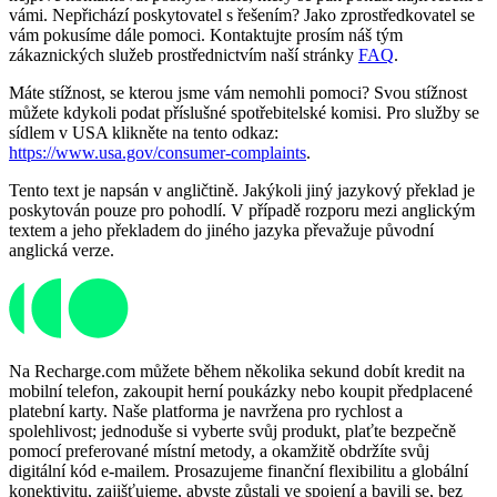
vámi. Nepřichází poskytovatel s řešením? Jako zprostředkovatel se
vám pokusíme dále pomoci. Kontaktujte prosím náš tým
zákaznických služeb prostřednictvím naší stránky
FAQ
.
Máte stížnost, se kterou jsme vám nemohli pomoci? Svou stížnost
můžete kdykoli podat příslušné spotřebitelské komisi. Pro služby se
sídlem v USA klikněte na tento odkaz:
https://www.usa.gov/consumer-complaints
.
Tento text je napsán v angličtině. Jakýkoli jiný jazykový překlad je
poskytován pouze pro pohodlí. V případě rozporu mezi anglickým
textem a jeho překladem do jiného jazyka převažuje původní
anglická verze.
Na Recharge.com můžete během několika sekund dobít kredit na
mobilní telefon, zakoupit herní poukázky nebo koupit předplacené
platební karty. Naše platforma je navržena pro rychlost a
spolehlivost; jednoduše si vyberte svůj produkt, plaťte bezpečně
pomocí preferované místní metody, a okamžitě obdržíte svůj
digitální kód e-mailem. Prosazujeme finanční flexibilitu a globální
konektivitu, zajišťujeme, abyste zůstali ve spojení a bavili se, bez