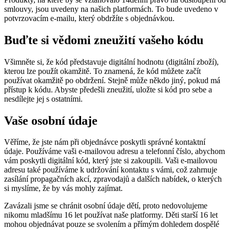
smlouvy, jsou uvedeny na našich platformách. To bude uvedeno v
potvrzovacím e-mailu, který obdržíte s objednávkou.
Buďte si vědomi zneužití vašeho kódu
Všimněte si, že kód představuje digitální hodnotu (digitální zboží),
kterou lze použít okamžitě. To znamená, že kód můžete začít
používat okamžitě po obdržení. Stejně může někdo jiný, pokud má
přístup k kódu. Abyste předešli zneužití, uložte si kód pro sebe a
nesdílejte jej s ostatními.
Vaše osobní údaje
Věříme, že jste nám při objednávce poskytli správné kontaktní
údaje. Používáme vaši e-mailovou adresu a telefonní číslo, abychom
vám poskytli digitální kód, který jste si zakoupili. Vaši e-mailovou
adresu také používáme k udržování kontaktu s vámi, což zahrnuje
zasílání propagačních akcí, zpravodajů a dalších nabídek, o kterých
si myslíme, že by vás mohly zajímat.
Zavázali jsme se chránit osobní údaje dětí, proto nedovolujeme
nikomu mladšímu 16 let používat naše platformy. Děti starší 16 let
mohou objednávat pouze se svolením a přímým dohledem dospělé