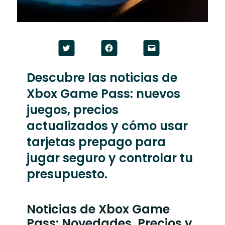
Haz
Haz
Haz
clic
clic
clic
para
para
para
compartir
compartir
enviar
en
en
un
Descubre las noticias de
Twitter
Facebook
enlace
(Se
(Se
por
Xbox Game Pass: nuevos
abre
abre
correo
en
en
electrónico
una
una
a
juegos, precios
ventana
ventana
un
nueva)
nueva)
amigo
actualizados y cómo usar
(Se
abre
tarjetas prepago para
en
una
ventana
jugar seguro y controlar tu
nueva)
presupuesto.
Noticias de Xbox Game
Pass: Novedades, Precios y