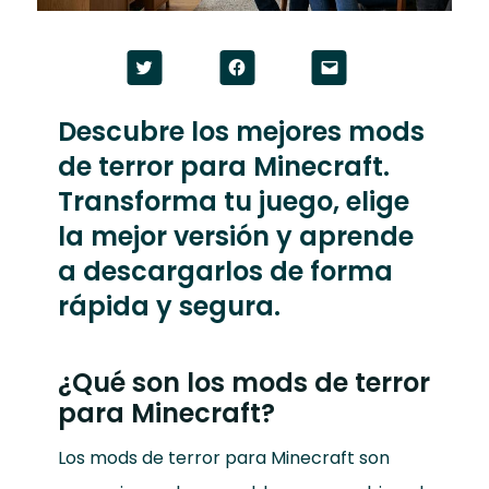
Haz
Haz
Haz
clic
clic
clic
para
para
para
compartir
compartir
enviar
en
en
un
Descubre los mejores mods
Twitter
Facebook
enlace
(Se
(Se
por
de terror para Minecraft.
abre
abre
correo
en
en
electrónico
una
una
a
Transforma tu juego, elige
ventana
ventana
un
nueva)
nueva)
amigo
la mejor versión y aprende
(Se
abre
a descargarlos de forma
en
una
ventana
rápida y segura.
nueva)
¿Qué son los mods de terror
para Minecraft?
Los mods de terror para Minecraft son