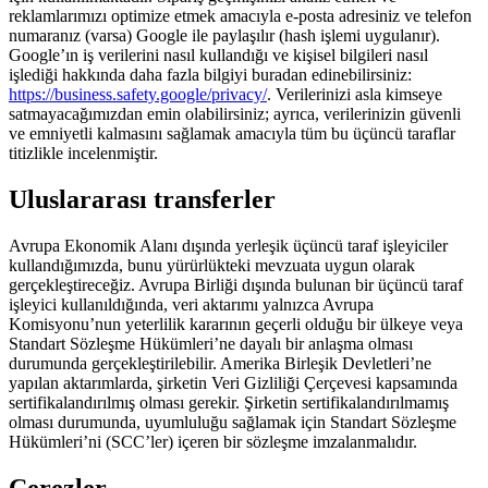
reklamlarımızı optimize etmek amacıyla e-posta adresiniz ve telefon
numaranız (varsa) Google ile paylaşılır (hash işlemi uygulanır).
Google’ın iş verilerini nasıl kullandığı ve kişisel bilgileri nasıl
işlediği hakkında daha fazla bilgiyi buradan edinebilirsiniz:
https://business.safety.google/privacy/
. Verilerinizi asla kimseye
satmayacağımızdan emin olabilirsiniz; ayrıca, verilerinizin güvenli
ve emniyetli kalmasını sağlamak amacıyla tüm bu üçüncü taraflar
titizlikle incelenmiştir.
Uluslararası transferler
Avrupa Ekonomik Alanı dışında yerleşik üçüncü taraf işleyiciler
kullandığımızda, bunu yürürlükteki mevzuata uygun olarak
gerçekleştireceğiz. Avrupa Birliği dışında bulunan bir üçüncü taraf
işleyici kullanıldığında, veri aktarımı yalnızca Avrupa
Komisyonu’nun yeterlilik kararının geçerli olduğu bir ülkeye veya
Standart Sözleşme Hükümleri’ne dayalı bir anlaşma olması
durumunda gerçekleştirilebilir. Amerika Birleşik Devletleri’ne
yapılan aktarımlarda, şirketin Veri Gizliliği Çerçevesi kapsamında
sertifikalandırılmış olması gerekir. Şirketin sertifikalandırılmamış
olması durumunda, uyumluluğu sağlamak için Standart Sözleşme
Hükümleri’ni (SCC’ler) içeren bir sözleşme imzalanmalıdır.
Çerezler