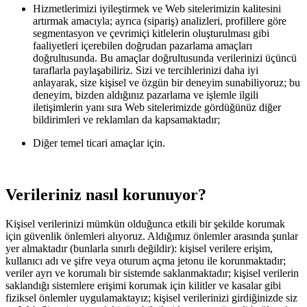
Hizmetlerimizi iyileştirmek ve Web sitelerimizin kalitesini
artırmak amacıyla; ayrıca (sipariş) analizleri, profillere göre
segmentasyon ve çevrimiçi kitlelerin oluşturulması gibi
faaliyetleri içerebilen doğrudan pazarlama amaçları
doğrultusunda. Bu amaçlar doğrultusunda verilerinizi üçüncü
taraflarla paylaşabiliriz. Sizi ve tercihlerinizi daha iyi
anlayarak, size kişisel ve özgün bir deneyim sunabiliyoruz; bu
deneyim, bizden aldığınız pazarlama ve işlemle ilgili
iletişimlerin yanı sıra Web sitelerimizde gördüğünüz diğer
bildirimleri ve reklamları da kapsamaktadır;
Diğer temel ticari amaçlar için.
Verileriniz nasıl korunuyor?
Kişisel verilerinizi mümkün olduğunca etkili bir şekilde korumak
için güvenlik önlemleri alıyoruz. Aldığımız önlemler arasında şunlar
yer almaktadır (bunlarla sınırlı değildir): kişisel verilere erişim,
kullanıcı adı ve şifre veya oturum açma jetonu ile korunmaktadır;
veriler ayrı ve korumalı bir sistemde saklanmaktadır; kişisel verilerin
saklandığı sistemlere erişimi korumak için kilitler ve kasalar gibi
fiziksel önlemler uygulamaktayız; kişisel verilerinizi girdiğinizde siz