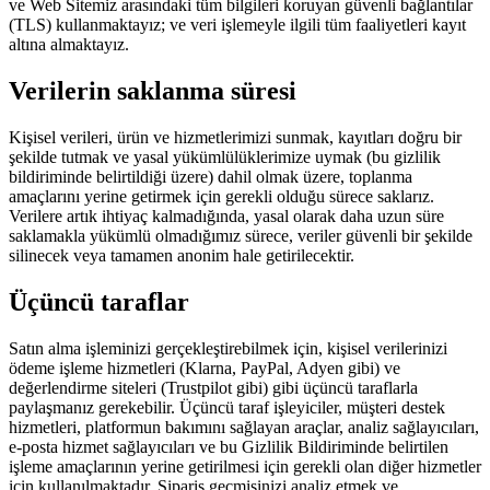
ve Web Sitemiz arasındaki tüm bilgileri koruyan güvenli bağlantılar
(TLS) kullanmaktayız; ve veri işlemeyle ilgili tüm faaliyetleri kayıt
altına almaktayız.
Verilerin saklanma süresi
Kişisel verileri, ürün ve hizmetlerimizi sunmak, kayıtları doğru bir
şekilde tutmak ve yasal yükümlülüklerimize uymak (bu gizlilik
bildiriminde belirtildiği üzere) dahil olmak üzere, toplanma
amaçlarını yerine getirmek için gerekli olduğu sürece saklarız.
Verilere artık ihtiyaç kalmadığında, yasal olarak daha uzun süre
saklamakla yükümlü olmadığımız sürece, veriler güvenli bir şekilde
silinecek veya tamamen anonim hale getirilecektir.
Üçüncü taraflar
Satın alma işleminizi gerçekleştirebilmek için, kişisel verilerinizi
ödeme işleme hizmetleri (Klarna, PayPal, Adyen gibi) ve
değerlendirme siteleri (Trustpilot gibi) gibi üçüncü taraflarla
paylaşmanız gerekebilir. Üçüncü taraf işleyiciler, müşteri destek
hizmetleri, platformun bakımını sağlayan araçlar, analiz sağlayıcıları,
e-posta hizmet sağlayıcıları ve bu Gizlilik Bildiriminde belirtilen
işleme amaçlarının yerine getirilmesi için gerekli olan diğer hizmetler
için kullanılmaktadır. Sipariş geçmişinizi analiz etmek ve