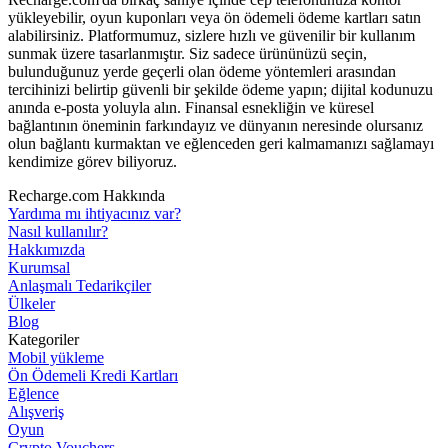
yükleyebilir, oyun kuponları veya ön ödemeli ödeme kartları satın
alabilirsiniz. Platformumuz, sizlere hızlı ve güvenilir bir kullanım
sunmak üzere tasarlanmıştır. Siz sadece ürününüzü seçin,
bulunduğunuz yerde geçerli olan ödeme yöntemleri arasından
tercihinizi belirtip güvenli bir şekilde ödeme yapın; dijital kodunuzu
anında e-posta yoluyla alın. Finansal esnekliğin ve küresel
bağlantının öneminin farkındayız ve dünyanın neresinde olursanız
olun bağlantı kurmaktan ve eğlenceden geri kalmamanızı sağlamayı
kendimize görev biliyoruz.
Recharge.com Hakkında
Yardıma mı ihtiyacınız var?
Nasıl kullanılır?
Hakkımızda
Kurumsal
Anlaşmalı Tedarikçiler
Ülkeler
Blog
Kategoriler
Mobil yükleme
Ön Ödemeli Kredi Kartları
Eğlence
Alışveriş
Oyun
Crypto Vouchers