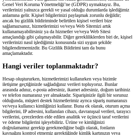
Genel Veri Koruma Yönetmeliği’ne (GDPR) uymaktayız. Bu,
verilerinizi yalnızca gerekli ve yasal olduğu durumlarda işlediğimiz
anlamına gelir. Kişisel bilgilerinizi paylaşmak zorunlu değildir;
ancak bu gizlilik bildiriminde belirtilen kişisel verileri bize
sağlamazsanız, hizmetlerimizi ve/veya Web Sitemizi artık
kullanamayabilirsiniz ya da hizmetler ve/veya Web Sitesi
amaçlandığı gibi çalışmayabilir. Diğer gerekliliklerden biri de, kişisel
verilerinizi nasıl işlediğimiz konusunda sizi uygun şekilde
bilgilendirmemizdir. Bu Gizlilik Bildirimi tam da bunu
amaçlamaktadır.
Hangi veriler toplanmaktadır?
Hesap oluştururken, hizmetlerimizi kullanırken veya bizimle
iletişime geçtiğinizde sağladığınız verileri topluyoruz. Bunlar
arasında adınız, e-posta adresiniz, ikamet adresiniz, doğum tarihiniz
ve telefon numaranız yer almaktadır. Siparişinizle ilgili bir sorunuz
olduğunda, müşteri destek hizmetlerimiz ayrıca sipariş numaranızı
ve/veya kullanıcı kimliğinizi kullanır. Buna ek olarak, oturum açma
bilgilerini, IP adresini, kullanılan cihazı, davranışsal verileri, tarayıcı
verilerini, çerezlerden elde edilen analitik ve üçüncü taraf verilerini
ve ödeme bilgilerini işleyebiliriz. Ürüne ve kimliğinizi
doğrulamamız gerekip gerekmediğine bağlı olarak, fonların
kaynağını kontrol etmemiz gerektiğinde kimlik kartınızın veya