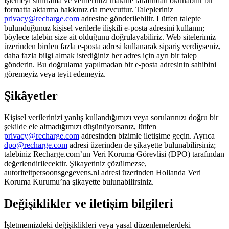
işlemeyi sınırlama ve verilerinizi makine tarafından okunabilir bir
formatta aktarma hakkınız da mevcuttur. Talepleriniz
privacy@recharge.com
adresine gönderilebilir. Lütfen talepte
bulunduğunuz kişisel verilerle ilişkili e-posta adresini kullanın;
böylece talebin size ait olduğunu doğrulayabiliriz. Web sitelerimiz
üzerinden birden fazla e-posta adresi kullanarak sipariş verdiyseniz,
daha fazla bilgi almak istediğiniz her adres için ayrı bir talep
gönderin. Bu doğrulama yapılmadan bir e-posta adresinin sahibini
göremeyiz veya teyit edemeyiz.
Şikâyetler
Kişisel verilerinizi yanlış kullandığımızı veya sorularınızı doğru bir
şekilde ele almadığımızı düşünüyorsanız, lütfen
privacy@recharge.com
adresinden bizimle iletişime geçin. Ayrıca
dpo@recharge.com
adresi üzerinden de şikayette bulunabilirsiniz;
talebiniz Recharge.com’un Veri Koruma Görevlisi (DPO) tarafından
değerlendirilecektir. Şikayetiniz çözülmezse,
autoriteitpersoonsgegevens.nl adresi üzerinden Hollanda Veri
Koruma Kurumu’na şikayette bulunabilirsiniz.
Değişiklikler ve iletişim bilgileri
İşletmemizdeki değişiklikleri veya yasal düzenlemelerdeki