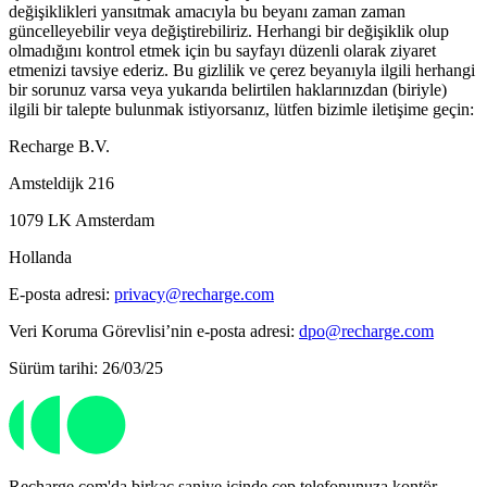
değişiklikleri yansıtmak amacıyla bu beyanı zaman zaman
güncelleyebilir veya değiştirebiliriz. Herhangi bir değişiklik olup
olmadığını kontrol etmek için bu sayfayı düzenli olarak ziyaret
etmenizi tavsiye ederiz. Bu gizlilik ve çerez beyanıyla ilgili herhangi
bir sorunuz varsa veya yukarıda belirtilen haklarınızdan (biriyle)
ilgili bir talepte bulunmak istiyorsanız, lütfen bizimle iletişime geçin:
Recharge B.V.
Amsteldijk 216
1079 LK Amsterdam
Hollanda
E-posta adresi:
privacy@recharge.com
Veri Koruma Görevlisi’nin e-posta adresi:
dpo@recharge.com
Sürüm tarihi: 26/03/25
Recharge.com'da birkaç saniye içinde cep telefonunuza kontör