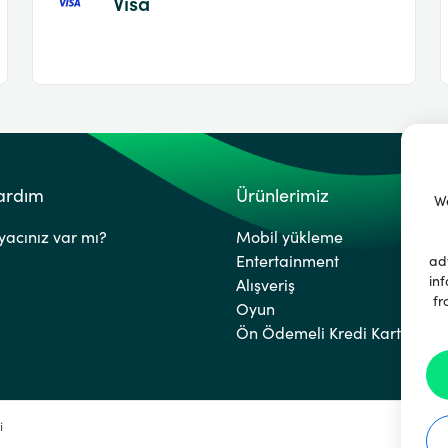
Visa
Yardım
Ürünlerimiz
We
yacınız var mı?
Mobil yükleme
Entertainment
ad
inf
Alışveriş
fr
Oyun
Ön Ödemeli Kredi Kartları
i