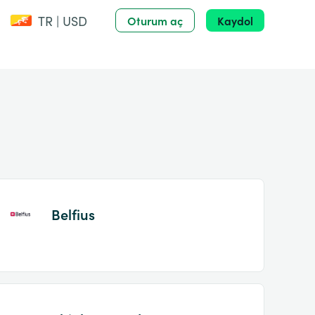
TR | USD
Oturum aç
Kaydol
Belfius