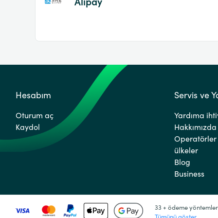
Alipay
Hesabım
Servis ve 
Oturum aç
Yardıma ihti
Kaydol
Hakkımızda
Operatörler
ülkeler
Blog
Business
33 + ödeme yöntemler
Tümünü göster