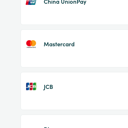
China UnionPay
Mastercard
JCB