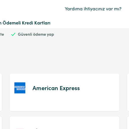
Yardıma ihtiyacınız var mı?
 Ödemeli Kredi Kartları
ite
Güvenli ödeme yap
American Express
Item
1
of
2