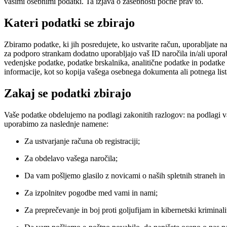
vašimi osebnimi podatki. Ta izjava o zasebnosti počne prav to.
Kateri podatki se zbirajo
Zbiramo podatke, ki jih posredujete, ko ustvarite račun, uporabljate na
za podporo strankam dodatno uporabljajo vaš ID naročila in/ali upora
vedenjske podatke, podatke brskalnika, analitične podatke in podatke t
informacije, kot so kopija vašega osebnega dokumenta ali potnega list
Zakaj se podatki zbirajo
Vaše podatke obdelujemo na podlagi zakonitih razlogov: na podlagi va
uporabimo za naslednje namene:
Za ustvarjanje računa ob registraciji;
Za obdelavo vašega naročila;
Da vam pošljemo glasilo z novicami o naših spletnih straneh in 
Za izpolnitev pogodbe med vami in nami;
Za preprečevanje in boj proti goljufijam in kibernetski krimina