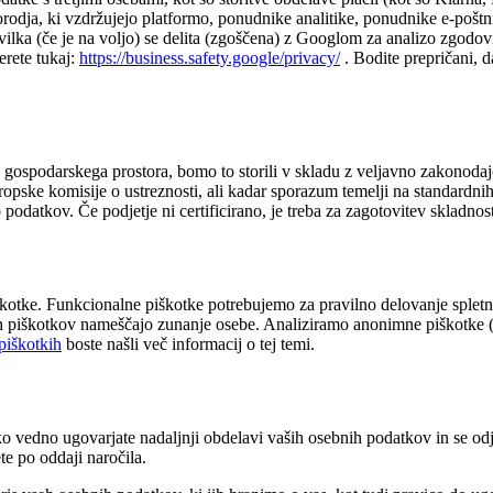
 orodja, ki vzdržujejo platformo, ponudnike analitike, ponudnike e-poš
številka (če je na voljo) se delita (zgoščena) z Googlom za analizo zgod
erete tukaj:
https://business.safety.google/privacy/
. Bodite prepričani, d
ospodarskega prostora, bomo to storili v skladu z veljavno zakonodaj
 Evropske komisije o ustreznosti, ali kadar sporazum temelji na standar
 podatkov. Če podjetje ni certificirano, je treba za zagotovitev skladn
 piškotke. Funkcionalne piškotke potrebujemo za pravilno delovanje sp
eh piškotkov nameščajo zunanje osebe. Analiziramo anonimne piškotke (
 piškotkih
boste našli več informacij o tej temi.
lahko vedno ugovarjate nadaljnji obdelavi vaših osebnih podatkov in se o
te po oddaji naročila.