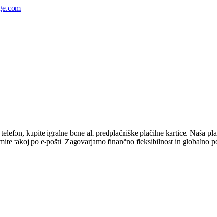
ge.com
efon, kupite igralne bone ali predplačniške plačilne kartice. Naša platf
mite takoj po e-pošti. Zagovarjamo finančno fleksibilnost in globalno p