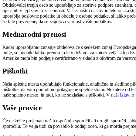
Obdelovalci tretjih oseb se uporabljajo za storitve podpore strankam,
opisanih v tej izjavi o zasebnosti. Vaš e-poštni naslov in telefonska 
uporablja poslovne podatke in obdeluje osebne podatke, si lahko preb
so bile preverjene, da se zagotovi varnost vaših podatkov.
Mednarodni prenosi
Kadar uporabljamo zunanje obdelovalce s sedežem zunaj Evropskega g
unije, se podatki lahko prenesejo le v državo, za katero velja sklep
Amerike mora biti podjetje certificirano v skladu z okvirom za varstvo
Piškotki
Naša spletna mesta uporabljajo funkcionalne, analitične in sledilne
piškotke, da vam ponudimo prilagojene spletne strani. Nekatere od t
naše spletno mesto, in tudi, ko ne soglašate s piškotki. V naši
Izjavi o
Vaše pravice
Če ne želite prejemati naših e-poštnih sporočil ali drugih sporočil, 
sporočilu. To velja tudi za povabilo k oddaji ocen, ki ga morda prejme