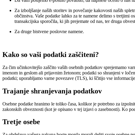
Da vam pošljemo e-poštno povabilo, da napišete oceno o nas na
Za izboljšanje naših storitev in povečanje kakovosti naših splet
občinstva. Vaše podatke lahko za te namene delimo s tretjimi o
transakcijska sporočila, ki jih prejemate od nas, ter druga obvesti
Za druge bistvene poslovne namene.
Kako so vaši podatki zaščiteni?
Za čim učinkovitejšo zaščito vaših osebnih podatkov sprejemamo varno
imenom in geslom ali prijavnim žetonom; podatki so shranjeni v ločene
podatki; uporabljamo varne povezave (TLS), ki ščitijo vse informaci
Trajanje shranjevanja podatkov
Osebne podatke hranimo le toliko časa, kolikor je potrebno za izpolni
zakonskih obveznosti (kot je opisano v tej izjavi o zasebnosti). Ko p
Tretje osebe
Za obdelavo vašega nakupa boste morda morali deliti svoje osebne podat