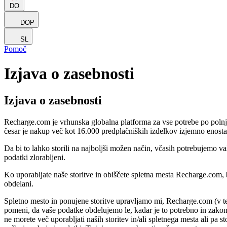
DO
DOP
SL
Pomoč
Izjava o zasebnosti
Izjava o zasebnosti
Recharge.com je vrhunska globalna platforma za vse potrebe po polnjenj
česar je nakup več kot 16.000 predplačniških izdelkov izjemno enostav
Da bi to lahko storili na najboljši možen način, včasih potrebujemo va
podatki zlorabljeni.
Ko uporabljate naše storitve in obiščete spletna mesta Recharge.com,
obdelani.
Spletno mesto in ponujene storitve upravljamo mi, Recharge.com (v t
pomeni, da vaše podatke obdelujemo le, kadar je to potrebno in zakon
ne morete več uporabljati naših storitev in/ali spletnega mesta ali pa 