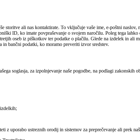
še storitve ali nas kontaktirate. To vključuje vaše ime, e-poštni naslov,
bniški ID, ko imate povpraševanje o svojem naročilu. Poleg tega lahko
retjih oseb iz piškotkov ter podatke o plačilu. Glede na izdelek in ali 
a in bančni podatki, ko moramo preveriti izvor sredstev.
šega soglasja, za izpolnjevanje naše pogodbe, na podlagi zakonskih obv
izdelkih;
liteti z uporabo ustreznih orodij in sistemov za preprečevanje ali prek