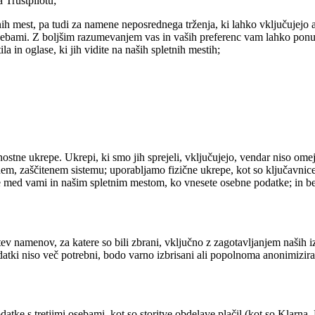
 Trustpilotu;
nih mest, pa tudi za namene neposrednega trženja, ki lahko vključujejo a
sebami. Z boljšim razumevanjem vas in vaših preferenc vam lahko ponud
la in oglase, ki jih vidite na naših spletnih mestih;
stne ukrepe. Ukrepi, ki smo jih sprejeli, vključujejo, vendar niso ome
m, zaščitenem sistemu; uporabljamo fizične ukrepe, kot so ključavnice i
je med vami in našim spletnim mestom, ko vnesete osebne podatke; in b
tev namenov, za katere so bili zbrani, vključno z zagotavljanjem naših 
odatki niso več potrebni, bodo varno izbrisani ali popolnoma anonimizira
ke s tretjimi osebami, kot so storitve obdelave plačil (kot so Klarna, 