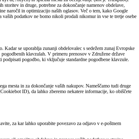
tnih storitev in druge, potrebne za dokončanje namenov obdelave,
ovine naročil in optimizacijo naših oglasov. Več o tem, kako Google
a vaših podatkov ne bomo nikoli prodali nikomur in vse te tretje osebe
o. Kadar se uporablja zunanji obdelovalec s sedežem zunaj Evropske
dnih pogodbenih klavzulah. V primeru prenosov v Združene države
osti podpisati pogodbo, ki vključuje standardne pogodbene klavzule.
letnega mesta in za dokončanje vaših nakupov. Nameščamo tudi druge
Cookiebot ID), da lahko zberemo nekatere informacije, ko obiščete
djavite, za kar lahko uporabite povezavo za odjavo v e-poštnem