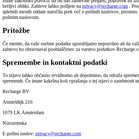
Imate zakonsko pravico, da od nas zahtevate pregled, popravek ali izb
berljivi obliki. Zahteve lahko pošljete na
privacy@recharge.com
. Pro
spletnih mestih oddate naročila prek več e-poštnih naslovov, prosimo, 
poštnim naslovom.
Pritožbe
Če menite, da vaše osebne podatke uporabljamo nepravilno ali da vaš
zahtevo bo obravnaval pooblaščenec za varstvo podatkov Recharge.com
Spremembe in kontaktni podatki
To izjavo lahko občasno revidiramo ali dopolnimo, da odraža sprememb
sprememb. Če imate kakršna koli vprašanja o tej izjavi o zasebnosti in 
Recharge BV
Amsteldijk 216
1079 LK Amsterdam
Nizozemska
E-poštni naslov:
privacy@recharge.com