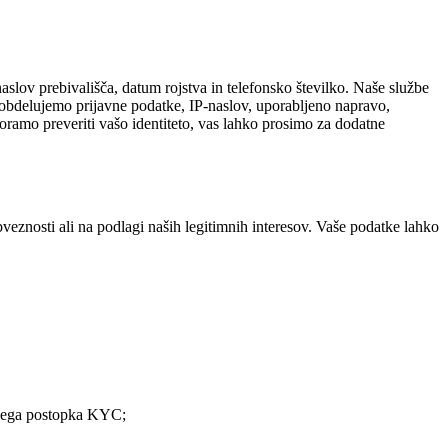
 naslov prebivališča, datum rojstva in telefonsko številko. Naše službe
 obdelujemo prijavne podatke, IP-naslov, uporabljeno napravo,
moramo preveriti vašo identiteto, vas lahko prosimo za dodatne
eznosti ali na podlagi naših legitimnih interesov. Vaše podatke lahko
 našega postopka KYC;