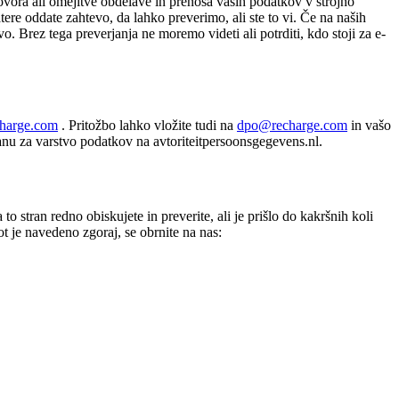
ovora ali omejitve obdelave in prenosa vaših podatkov v strojno
tere oddate zahtevo, da lahko preverimo, ali ste to vi. Če na naših
. Brez tega preverjanja ne moremo videti ali potrditi, kdo stoji za e-
harge.com
. Pritožbo lahko vložite tudi na
dpo@recharge.com
in vašo
nu za varstvo podatkov na avtoriteitpersoonsgegevens.nl.
tran redno obiskujete in preverite, ali je prišlo do kakršnih koli
ot je navedeno zgoraj, se obrnite na nas: