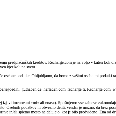
u predplačniških kreditov. Recharge.com je na voljo v kateri koli držav
en kjer koli na svetu.
še osebne podatke. Obljubljamo, da bomo z vašimi osebnimi podatki ravna
 beltegoed.nl, guthaben.de, herladen.com, recharge.fr, Recharge.com, 
ej izjavi imenovani »mi« ali »nas«). Spoštujemo vse zahteve zakonodaj
ito. Osebnih podatkov ni obvezno deliti, vendar je možno, da brez posre
storitve in/ali spletno mesto ne delujejo, kot je bilo predvideno. Ena o