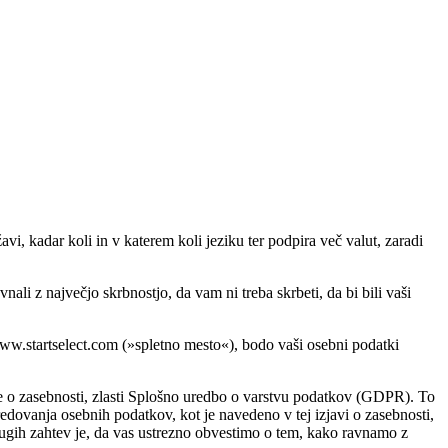
i, kadar koli in v katerem koli jeziku ter podpira več valut, zaradi
li z največjo skrbnostjo, da vam ni treba skrbeti, da bi bili vaši
www.startselect.com (»spletno mesto«), bodo vaši osebni podatki
e o zasebnosti, zlasti Splošno uredbo o varstvu podatkov (GDPR). To
dovanja osebnih podatkov, kot je navedeno v tej izjavi o zasebnosti,
d drugih zahtev je, da vas ustrezno obvestimo o tem, kako ravnamo z