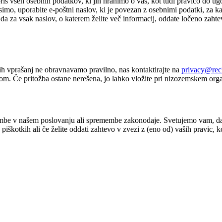
ris vseh osebnih podatkov, ki jih hranimo o vas, kot tudi pravico do ug
simo, uporabite e-poštni naslov, ki je povezan z osebnimi podatki, za ka
da za vsak naslov, o katerem želite več informacij, oddate ločeno zahtevo
ih vprašanj ne obravnavamo pravilno, nas kontaktirajte na
privacy@rec
. Če pritožba ostane nerešena, jo lahko vložite pri nizozemskem orga
e v našem poslovanju ali spremembe zakonodaje. Svetujemo vam, da to s
piškotkih ali če želite oddati zahtevo v zvezi z (eno od) vaših pravic, k