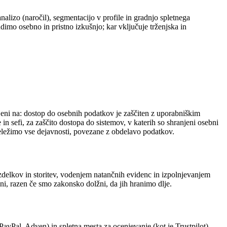
nalizo (naročil), segmentacijo v profile in gradnjo spletnega
imo osebno in pristno izkušnjo; kar vključuje trženjska in
jeni na: dostop do osebnih podatkov je zaščiten z uporabniškim
n sefi, za zaščito dostopa do sistemov, v katerih so shranjeni osebni
eležimo vse dejavnosti, povezane z obdelavo podatkov.
izdelkov in storitev, vodenjem natančnih evidenc in izpolnjevanjem
ni, razen če smo zakonsko dolžni, da jih hranimo dlje.
PayPal, Adyen) in spletna mesta za ocenjevanje (kot je Trustpilot).