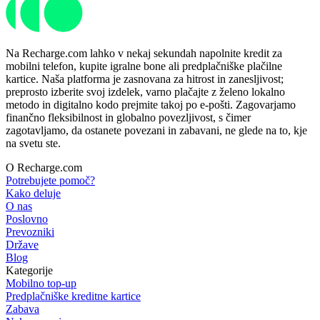
Na Recharge.com lahko v nekaj sekundah napolnite kredit za
mobilni telefon, kupite igralne bone ali predplačniške plačilne
kartice. Naša platforma je zasnovana za hitrost in zanesljivost;
preprosto izberite svoj izdelek, varno plačajte z želeno lokalno
metodo in digitalno kodo prejmite takoj po e-pošti. Zagovarjamo
finančno fleksibilnost in globalno povezljivost, s čimer
zagotavljamo, da ostanete povezani in zabavani, ne glede na to, kje
na svetu ste.
O Recharge.com
Potrebujete pomoč?
Kako deluje
O nas
Poslovno
Prevozniki
Države
Blog
Kategorije
Mobilno top-up
Predplačniške kreditne kartice
Zabava