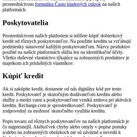
prostredníctvom
formulára Často kladených otázok
na našich
platformách.
Poskytovatelia
Prostredníctvom našich platforiem si môžete kúpiť dobierkový
kredit od rôznych poskytovateľov. Na použitie kreditu sa vzťahujú
podmienky stanovené každým poskytovateľom. Názvy produktov
použité na našich platformách slúžia len na identifikačné účely.
Všetko duševné vlastníctvo týkajúce sa zobrazených produktov je
majetkom ich príslušných vlastníkov.
Kúpiť kredit
Ak si zakúpite kredit, dostanete od nás digitálny kód pre tento
kredit. Poskytovateľ je skutočným dodávateľom kreditu alebo
služby a medzi vami a poskytovateľom vzniká zmluva pri aktivácii
kreditu. Recharge.com je sprostredkovateľ. Poskytovateľ je
zodpovedný za možnosť skutočného využitia kreditu.
Popis tovaru od rôznych poskytovateľov na našich platformách je
čo najpresnejší. Akékoľvek chyby alebo omyly v popise ponuky
a/alebo na zobrazených obrázkoch nie sú záväzné a nevedú k