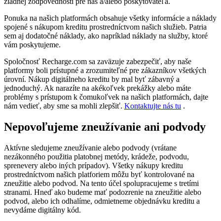
žiadnej zodpovednosti pre nás a/alebo poskytovateľa.
Ponuka na našich platformách obsahuje všetky informácie a náklady
spojené s nákupom kreditu prostredníctvom našich služieb. Patria
sem aj dodatočné náklady, ako napríklad náklady na služby, ktoré
vám poskytujeme.
Spoločnosť Recharge.com sa zaväzuje zabezpečiť, aby naše
platformy boli prístupné a zrozumiteľné pre zákazníkov všetkých
úrovní. Nákup digitálneho kreditu by mal byť zábavný a
jednoduchý. Ak narazíte na akékoľvek prekážky alebo máte
problémy s prístupom k čomukoľvek na našich platformách, dajte
nám vedieť, aby sme sa mohli zlepšiť.
Kontaktujte nás tu
.
Nepovoľujeme zneužívanie ani podvody
Aktívne sledujeme zneužívanie alebo podvody (vrátane
nezákonného použitia platobnej metódy, krádeže, podvodu,
sprenevery alebo iných prípadov). Všetky nákupy kreditu
prostredníctvom našich platforiem môžu byť kontrolované na
zneužitie alebo podvod. Na tento účel spolupracujeme s tretími
stranami. Hneď ako budeme mať podozrenie na zneužitie alebo
podvod, alebo ich odhalíme, odmietneme objednávku kreditu a
nevydáme digitálny kód.