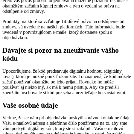
Preto vás počas procesu objednávania môžeme požiadať o súhlas s
okamžitým začatím kúpnej zmluvy a tým o vzdaní sa práva na
odstúpenie od zmluvy.
Produkty, na ktoré sa vzťahuje 14-dňové právo na odstúpenie od
zmluvy, sú uvedené na našich platformách. Táto informácia bude
uvedená v potvrdzujúcom e-maile, ktorý dostanete spolu s
objednávkou.
Dávajte si pozor na zneužívanie vášho
kódu
Upozorňujeme, že kód predstavuje digitálnu hodnotu (digitálny
tovar), ktorú je možné použiť okamžite. To znamená, že kód môžete
začať používať okamžite po jeho prijatí. Rovnako ho môže
používať aj niekto iný, ak má k nemu prístup. Aby ste predišli
zneužitiu, uschovajte si kód pre seba a nezdieľajte ho s ostatnými.
Vaše osobné údaje
Veríme, že ste nám pri objednávke poskytli správne kontaktné údaje.
Vašu e-mailovú adresu a telefónne číslo používame na to, aby sme
vám poskytli digitálny kód, ktorý ste si zakúpili. Vašu e-mailovú
adresu tiež používame na udržiavanie kontaktu s vami, čo zahŕňa