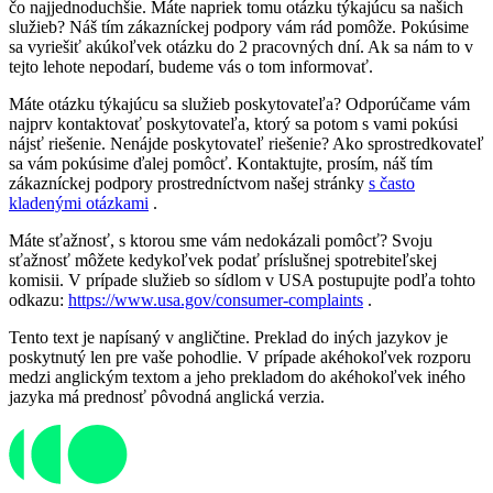
čo najjednoduchšie. Máte napriek tomu otázku týkajúcu sa našich
služieb? Náš tím zákazníckej podpory vám rád pomôže. Pokúsime
sa vyriešiť akúkoľvek otázku do 2 pracovných dní. Ak sa nám to v
tejto lehote nepodarí, budeme vás o tom informovať.
Máte otázku týkajúcu sa služieb poskytovateľa? Odporúčame vám
najprv kontaktovať poskytovateľa, ktorý sa potom s vami pokúsi
nájsť riešenie. Nenájde poskytovateľ riešenie? Ako sprostredkovateľ
sa vám pokúsime ďalej pomôcť. Kontaktujte, prosím, náš tím
zákazníckej podpory prostredníctvom našej stránky
s často
kladenými otázkami
.
Máte sťažnosť, s ktorou sme vám nedokázali pomôcť? Svoju
sťažnosť môžete kedykoľvek podať príslušnej spotrebiteľskej
komisii. V prípade služieb so sídlom v USA postupujte podľa tohto
odkazu:
https://www.usa.gov/consumer-complaints
.
Tento text je napísaný v angličtine. Preklad do iných jazykov je
poskytnutý len pre vaše pohodlie. V prípade akéhokoľvek rozporu
medzi anglickým textom a jeho prekladom do akéhokoľvek iného
jazyka má prednosť pôvodná anglická verzia.