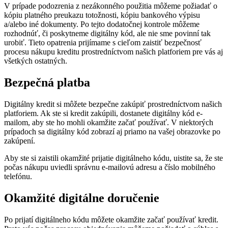
V prípade podozrenia z nezákonného použitia môžeme požiadať o
kópiu platného preukazu totožnosti, kópiu bankového výpisu
a/alebo iné dokumenty. Po tejto dodatočnej kontrole môžeme
rozhodnúť, či poskytneme digitálny kód, ale nie sme povinní tak
urobiť. Tieto opatrenia prijímame s cieľom zaistiť bezpečnosť
procesu nákupu kreditu prostredníctvom našich platforiem pre vás aj
všetkých ostatných.
Bezpečná platba
Digitálny kredit si môžete bezpečne zakúpiť prostredníctvom našich
platforiem. Ak ste si kredit zakúpili, dostanete digitálny kód e-
mailom, aby ste ho mohli okamžite začať používať. V niektorých
prípadoch sa digitálny kód zobrazí aj priamo na vašej obrazovke po
zakúpení.
Aby ste si zaistili okamžité prijatie digitálneho kódu, uistite sa, že ste
počas nákupu uviedli správnu e-mailovú adresu a číslo mobilného
telefónu.
Okamžité digitálne doručenie
Po prijatí digitálneho kódu môžete okamžite začať používať kredit.