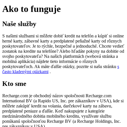
Ako to funguje
Naše služby
S našimi službami si môžete dobiť kredit na telefón a kúpiť si online
herné karty, zábavné karty a predplatené peňažné karty od rôznych
poskytovateľov. Je to rýchle, bezpečné a jednoduché. Chcete vedieť
zostatok na kredite na telefóne? Alebo hľadáte pokyny na dobitie od
svojho poskytovateľa? Na našich platformách (webová stránka a
mobilná aplikácia) nájdete tieto informácie o rôznych
poskytovateľoch. Ak máte ďalšie otázky, pozrite si našu stránku
s
často kladenými otázkami
.
Kto sme
Recharge.com je obchodný názov spoločnosti Recharge.com
International BV (a Rapido US, Inc. pre zákazníkov v USA), kde si
môžete zakúpiť kredit na volania, darčekové karty na zábavu,
predplatené peniaze a ďalšie. Keď nakupujete z kategórie
medzinárodného dobitia mobilného kreditu, využívate službu
ponúkanú spoločnosťou Recharge BV (a Recharge Holdings, Inc.
pre zákazníkov v USA).