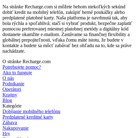
Na stránke Recharge.com si môžete behom niekoľkých sekúnd
dobiť kredit na mobilný telefón, zakúpiť herné poukážky alebo
predplatené platobné karty. Naša platforma je navrhnutá tak, aby
bola rýchla a spoľahlivá; stačí si vybrať produkt, bezpečne zaplatiť
pomocou preferovanej miestnej platobnej metódy a digitálny kód
dostanete okamžite e-mailom. Zastávame sa finančnej flexibility a
globálnej prepojiteľnosti, vďaka čomu máte istotu, že budete v
kontakte a budete sa môcť zabávať bez ohľadu na to, kde sa práve
nachádzate.
O stránke Recharge.com
Potrebujete pomoc?
Ako to funguje
O nás
Podnikanie
Operátori
Krajiny
Blog
Kategórie
Dobíjanie mobilného telefónu
Predplatené kreditné karty
Zábava
Nakupovanie
Hry