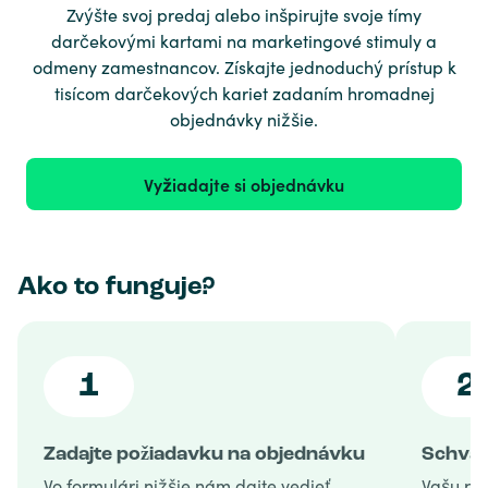
Zvýšte svoj predaj alebo inšpirujte svoje tímy
darčekovými kartami na marketingové stimuly a
odmeny zamestnancov. Získajte jednoduchý prístup k
tisícom darčekových kariet zadaním hromadnej
objednávky nižšie.
Vyžiadajte si objednávku
Ako to funguje?
1
2
Zadajte požiadavku na objednávku
Schvál
Vo formulári nižšie nám dajte vedieť,
Vašu po