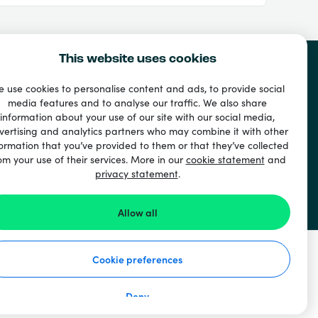
This website uses cookies
 use cookies to personalise content and ads, to provide social
media features and to analyse our traffic. We also share
u
information about your use of our site with our social media,
vertising and analytics partners who may combine it with other
ormation that you’ve provided to them or that they’ve collected
om your use of their services. More in our
cookie statement
and
privacy statement
.
Allow all
Cookie preferences
Deny
 ochrane osobných údajov
Vyhlásenie o súboroch cookie