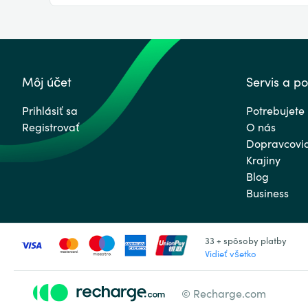
Môj účet
Servis a p
Prihlásiť sa
Potrebujete
Registrovať
O nás
Dopravcovi
Krajiny
Blog
Business
33 + spôsoby platby
Vidieť všetko
© Recharge.com