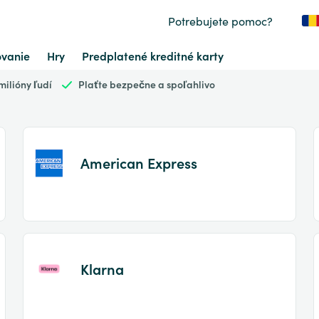
Potrebujete pomoc?
vanie
Hry
Predplatené kreditné karty
ilióny ľudí
Plaťte bezpečne a spoľahlivo
American Express
Item
1
of
Klarna
2