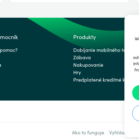
omocník
Produkty
We
 pomoc?
Dobíjanie mobilného telefón
Zábava
ad
inf
a
Nakupovanie
fr
Hry
Predplatené kreditné karty
Ako to funguje
Vyhlásenie o