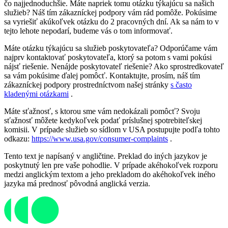
čo najjednoduchšie. Máte napriek tomu otázku týkajúcu sa našich
služieb? Náš tím zákazníckej podpory vám rád pomôže. Pokúsime
sa vyriešiť akúkoľvek otázku do 2 pracovných dní. Ak sa nám to v
tejto lehote nepodarí, budeme vás o tom informovať.
Máte otázku týkajúcu sa služieb poskytovateľa? Odporúčame vám
najprv kontaktovať poskytovateľa, ktorý sa potom s vami pokúsi
nájsť riešenie. Nenájde poskytovateľ riešenie? Ako sprostredkovateľ
sa vám pokúsime ďalej pomôcť. Kontaktujte, prosím, náš tím
zákazníckej podpory prostredníctvom našej stránky
s často
kladenými otázkami
.
Máte sťažnosť, s ktorou sme vám nedokázali pomôcť? Svoju
sťažnosť môžete kedykoľvek podať príslušnej spotrebiteľskej
komisii. V prípade služieb so sídlom v USA postupujte podľa tohto
odkazu:
https://www.usa.gov/consumer-complaints
.
Tento text je napísaný v angličtine. Preklad do iných jazykov je
poskytnutý len pre vaše pohodlie. V prípade akéhokoľvek rozporu
medzi anglickým textom a jeho prekladom do akéhokoľvek iného
jazyka má prednosť pôvodná anglická verzia.