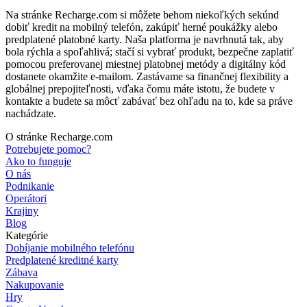
Na stránke Recharge.com si môžete behom niekoľkých sekúnd
dobiť kredit na mobilný telefón, zakúpiť herné poukážky alebo
predplatené platobné karty. Naša platforma je navrhnutá tak, aby
bola rýchla a spoľahlivá; stačí si vybrať produkt, bezpečne zaplatiť
pomocou preferovanej miestnej platobnej metódy a digitálny kód
dostanete okamžite e-mailom. Zastávame sa finančnej flexibility a
globálnej prepojiteľnosti, vďaka čomu máte istotu, že budete v
kontakte a budete sa môcť zabávať bez ohľadu na to, kde sa práve
nachádzate.
O stránke Recharge.com
Potrebujete pomoc?
Ako to funguje
O nás
Podnikanie
Operátori
Krajiny
Blog
Kategórie
Dobíjanie mobilného telefónu
Predplatené kreditné karty
Zábava
Nakupovanie
Hry