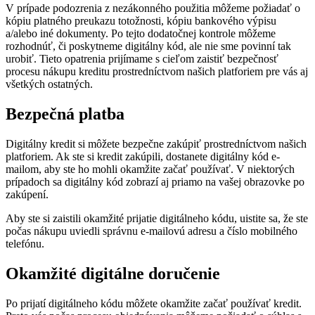
V prípade podozrenia z nezákonného použitia môžeme požiadať o
kópiu platného preukazu totožnosti, kópiu bankového výpisu
a/alebo iné dokumenty. Po tejto dodatočnej kontrole môžeme
rozhodnúť, či poskytneme digitálny kód, ale nie sme povinní tak
urobiť. Tieto opatrenia prijímame s cieľom zaistiť bezpečnosť
procesu nákupu kreditu prostredníctvom našich platforiem pre vás aj
všetkých ostatných.
Bezpečná platba
Digitálny kredit si môžete bezpečne zakúpiť prostredníctvom našich
platforiem. Ak ste si kredit zakúpili, dostanete digitálny kód e-
mailom, aby ste ho mohli okamžite začať používať. V niektorých
prípadoch sa digitálny kód zobrazí aj priamo na vašej obrazovke po
zakúpení.
Aby ste si zaistili okamžité prijatie digitálneho kódu, uistite sa, že ste
počas nákupu uviedli správnu e-mailovú adresu a číslo mobilného
telefónu.
Okamžité digitálne doručenie
Po prijatí digitálneho kódu môžete okamžite začať používať kredit.