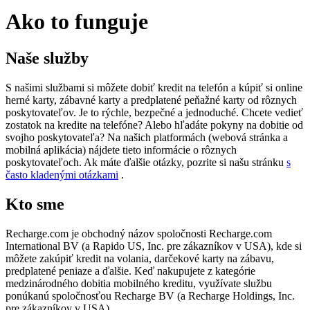
Ako to funguje
Naše služby
S našimi službami si môžete dobiť kredit na telefón a kúpiť si online
herné karty, zábavné karty a predplatené peňažné karty od rôznych
poskytovateľov. Je to rýchle, bezpečné a jednoduché. Chcete vedieť
zostatok na kredite na telefóne? Alebo hľadáte pokyny na dobitie od
svojho poskytovateľa? Na našich platformách (webová stránka a
mobilná aplikácia) nájdete tieto informácie o rôznych
poskytovateľoch. Ak máte ďalšie otázky, pozrite si našu stránku
s
často kladenými otázkami
.
Kto sme
Recharge.com je obchodný názov spoločnosti Recharge.com
International BV (a Rapido US, Inc. pre zákazníkov v USA), kde si
môžete zakúpiť kredit na volania, darčekové karty na zábavu,
predplatené peniaze a ďalšie. Keď nakupujete z kategórie
medzinárodného dobitia mobilného kreditu, využívate službu
ponúkanú spoločnosťou Recharge BV (a Recharge Holdings, Inc.
pre zákazníkov v USA).