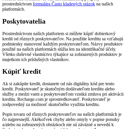
prostredníctvom
formulára Často kladených otázok
na našich
platformách.
Poskytovatelia
Prostredníctvom našich platforiem si môžete kúpiť dobierkový
kredit od rôznych poskytovateľov. Na použitie kreditu sa vzťahujú
podmienky stanovené každým poskytovateľom. Názvy produktov
použité na našich platformách slúžia len na identifikačné účely.
Všetko duševné vlastníctvo týkajúce sa zobrazených produktov je
majetkom ich príslušných vlastníkov.
Kúpiť kredit
Ak si zakúpite kredit, dostanete od nás digitálny kód pre tento
kredit. Poskytovateľ je skutočným dodávateľom kreditu alebo
služby a medzi vami a poskytovateľom vzniká zmluva pri aktivácii
kreditu. Recharge.com je sprostredkovateľ. Poskytovateľ je
zodpovedný za možnosť skutočného využitia kreditu.
Popis tovaru od rôznych poskytovateľov na našich platformách je
čo najpresnejší. Akékoľvek chyby alebo omyly v popise ponuky
a/alebo na zobrazených obrázkoch nie sú záväzné a nevedú k