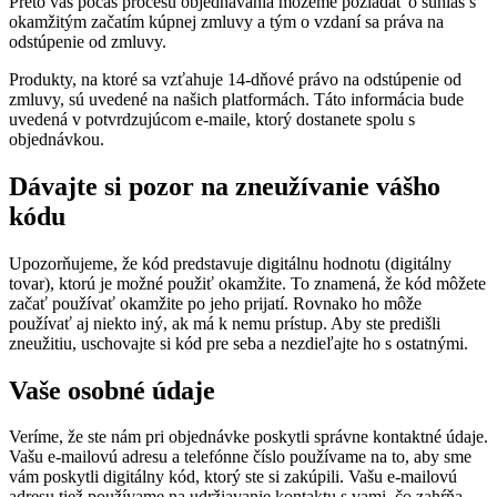
Preto vás počas procesu objednávania môžeme požiadať o súhlas s
okamžitým začatím kúpnej zmluvy a tým o vzdaní sa práva na
odstúpenie od zmluvy.
Produkty, na ktoré sa vzťahuje 14-dňové právo na odstúpenie od
zmluvy, sú uvedené na našich platformách. Táto informácia bude
uvedená v potvrdzujúcom e-maile, ktorý dostanete spolu s
objednávkou.
Dávajte si pozor na zneužívanie vášho
kódu
Upozorňujeme, že kód predstavuje digitálnu hodnotu (digitálny
tovar), ktorú je možné použiť okamžite. To znamená, že kód môžete
začať používať okamžite po jeho prijatí. Rovnako ho môže
používať aj niekto iný, ak má k nemu prístup. Aby ste predišli
zneužitiu, uschovajte si kód pre seba a nezdieľajte ho s ostatnými.
Vaše osobné údaje
Veríme, že ste nám pri objednávke poskytli správne kontaktné údaje.
Vašu e-mailovú adresu a telefónne číslo používame na to, aby sme
vám poskytli digitálny kód, ktorý ste si zakúpili. Vašu e-mailovú
adresu tiež používame na udržiavanie kontaktu s vami, čo zahŕňa