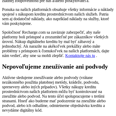
žiadnej zodpovednosti pre nás a/alebo poskytovateľa.
Ponuka na našich platformách obsahuje všetky informácie a náklady
spojené s nákupom kreditu prostredníctvom našich služieb. Patria
sem aj dodatočné náklady, ako napríklad náklady na služby, ktoré
vám poskytujeme.
Spoločnosť Recharge.com sa zaväzuje zabezpečiť, aby naše
platformy boli prístupné a zrozumiteľné pre zákazníkov všetkých
úrovní. Nákup digitálneho kreditu by mal byť zábavný a
jednoduchý. Ak narazíte na akékoľvek prekážky alebo máte
problémy s prístupom k čomukoľvek na našich platformách, dajte
nám vedieť, aby sme sa mohli zlepšiť.
Kontaktujte nás tu
.
Nepovoľujeme zneužívanie ani podvody
Aktívne sledujeme zneužívanie alebo podvody (vrátane
nezákonného použitia platobnej metódy, krádeže, podvodu,
sprenevery alebo iných prípadov). Všetky nákupy kreditu
prostredníctvom našich platforiem môžu byť kontrolované na
zneužitie alebo podvod. Na tento účel spolupracujeme s tretími
stranami. Hneď ako budeme mať podozrenie na zneužitie alebo
podvod, alebo ich odhalíme, odmietneme objednávku kreditu a
nevydáme digitálny kód.