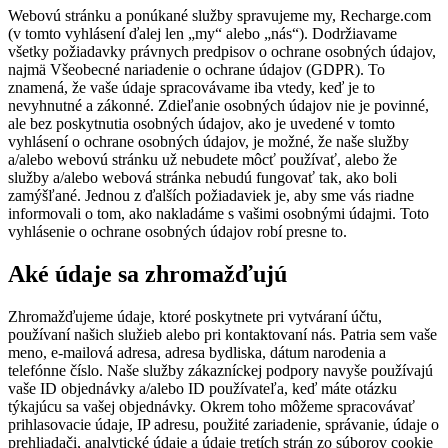
Webovú stránku a ponúkané služby spravujeme my, Recharge.com
(v tomto vyhlásení ďalej len „my“ alebo „nás“). Dodržiavame
všetky požiadavky právnych predpisov o ochrane osobných údajov,
najmä Všeobecné nariadenie o ochrane údajov (GDPR). To
znamená, že vaše údaje spracovávame iba vtedy, keď je to
nevyhnutné a zákonné. Zdieľanie osobných údajov nie je povinné,
ale bez poskytnutia osobných údajov, ako je uvedené v tomto
vyhlásení o ochrane osobných údajov, je možné, že naše služby
a/alebo webovú stránku už nebudete môcť používať, alebo že
služby a/alebo webová stránka nebudú fungovať tak, ako boli
zamýšľané. Jednou z ďalších požiadaviek je, aby sme vás riadne
informovali o tom, ako nakladáme s vašimi osobnými údajmi. Toto
vyhlásenie o ochrane osobných údajov robí presne to.
Aké údaje sa zhromažďujú
Zhromažďujeme údaje, ktoré poskytnete pri vytváraní účtu,
používaní našich služieb alebo pri kontaktovaní nás. Patria sem vaše
meno, e-mailová adresa, adresa bydliska, dátum narodenia a
telefónne číslo. Naše služby zákazníckej podpory navyše používajú
vaše ID objednávky a/alebo ID používateľa, keď máte otázku
týkajúcu sa vašej objednávky. Okrem toho môžeme spracovávať
prihlasovacie údaje, IP adresu, použité zariadenie, správanie, údaje o
prehliadači, analytické údaje a údaje tretích strán zo súborov cookie