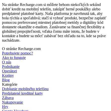
Na stránke Recharge.com si môžete behom niekoľkých sekúnd
dobiť kredit na mobilný telefón, zakúpiť herné poukážky alebo
predplatené platobné karty. Naša platforma je navrhnutá tak, aby
bola rýchla a spoľahlivá; stačí si vybrať produkt, bezpečne zaplatiť
pomocou preferovanej miestnej platobnej metódy a digitálny kód
dostanete okamžite e-mailom. Zastávame sa finančnej flexibility a
globálnej prepojiteľnosti, vďaka čomu máte istotu, že budete v
kontakte a budete sa môcť zabávať bez ohľadu na to, kde sa práve
nachádzate.
O stránke Recharge.com
Potrebujete pomoc?
Ako to funguje
O nás
Podnikanie
Operátori
Krajiny
Blog
Kategórie
Dobíjanie mobilného telefónu
Predplatené kreditné karty
Zábava
Nakupovanie
Hry