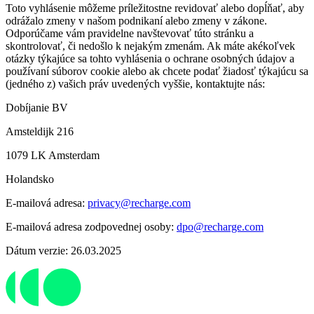
Toto vyhlásenie môžeme príležitostne revidovať alebo dopĺňať, aby
odrážalo zmeny v našom podnikaní alebo zmeny v zákone.
Odporúčame vám pravidelne navštevovať túto stránku a
skontrolovať, či nedošlo k nejakým zmenám. Ak máte akékoľvek
otázky týkajúce sa tohto vyhlásenia o ochrane osobných údajov a
používaní súborov cookie alebo ak chcete podať žiadosť týkajúcu sa
(jedného z) vašich práv uvedených vyššie, kontaktujte nás:
Dobíjanie BV
Amsteldijk 216
1079 LK Amsterdam
Holandsko
E-mailová adresa:
privacy@recharge.com
E-mailová adresa zodpovednej osoby:
dpo@recharge.com
Dátum verzie: 26.03.2025