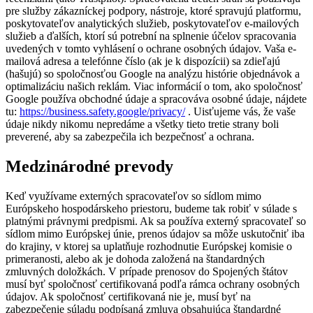
pre služby zákazníckej podpory, nástroje, ktoré spravujú platformu,
poskytovateľov analytických služieb, poskytovateľov e-mailových
služieb a ďalších, ktorí sú potrební na splnenie účelov spracovania
uvedených v tomto vyhlásení o ochrane osobných údajov. Vaša e-
mailová adresa a telefónne číslo (ak je k dispozícii) sa zdieľajú
(hašujú) so spoločnosťou Google na analýzu histórie objednávok a
optimalizáciu našich reklám. Viac informácií o tom, ako spoločnosť
Google používa obchodné údaje a spracováva osobné údaje, nájdete
tu:
https://business.safety.google/privacy/
. Uisťujeme vás, že vaše
údaje nikdy nikomu nepredáme a všetky tieto tretie strany boli
preverené, aby sa zabezpečila ich bezpečnosť a ochrana.
Medzinárodné prevody
Keď využívame externých spracovateľov so sídlom mimo
Európskeho hospodárskeho priestoru, budeme tak robiť v súlade s
platnými právnymi predpismi. Ak sa používa externý spracovateľ so
sídlom mimo Európskej únie, prenos údajov sa môže uskutočniť iba
do krajiny, v ktorej sa uplatňuje rozhodnutie Európskej komisie o
primeranosti, alebo ak je dohoda založená na štandardných
zmluvných doložkách. V prípade prenosov do Spojených štátov
musí byť spoločnosť certifikovaná podľa rámca ochrany osobných
údajov. Ak spoločnosť certifikovaná nie je, musí byť na
zabezpečenie súladu podpísaná zmluva obsahujúca štandardné