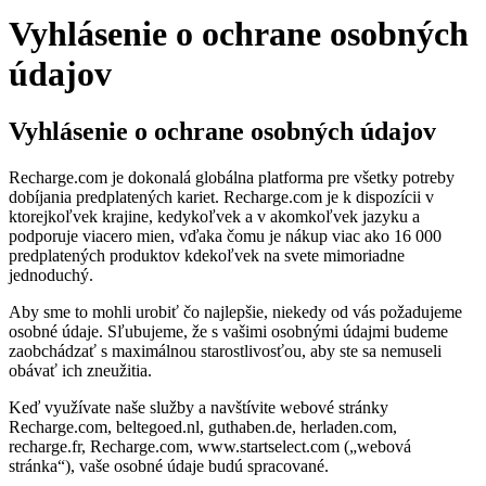
Vyhlásenie o ochrane osobných
údajov
Vyhlásenie o ochrane osobných údajov
Recharge.com je dokonalá globálna platforma pre všetky potreby
dobíjania predplatených kariet. Recharge.com je k dispozícii v
ktorejkoľvek krajine, kedykoľvek a v akomkoľvek jazyku a
podporuje viacero mien, vďaka čomu je nákup viac ako 16 000
predplatených produktov kdekoľvek na svete mimoriadne
jednoduchý.
Aby sme to mohli urobiť čo najlepšie, niekedy od vás požadujeme
osobné údaje. Sľubujeme, že s vašimi osobnými údajmi budeme
zaobchádzať s maximálnou starostlivosťou, aby ste sa nemuseli
obávať ich zneužitia.
Keď využívate naše služby a navštívite webové stránky
Recharge.com, beltegoed.nl, guthaben.de, herladen.com,
recharge.fr, Recharge.com, www.startselect.com („webová
stránka“), vaše osobné údaje budú spracované.