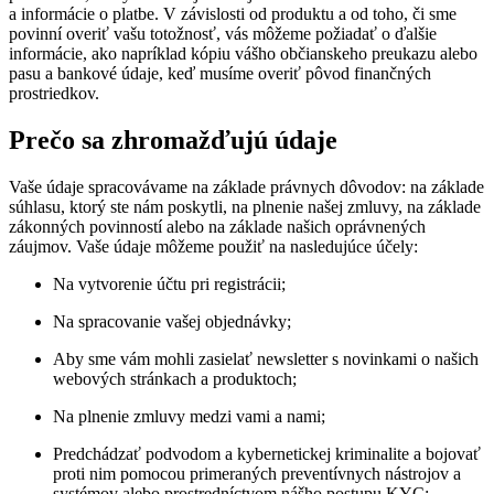
a informácie o platbe. V závislosti od produktu a od toho, či sme
povinní overiť vašu totožnosť, vás môžeme požiadať o ďalšie
informácie, ako napríklad kópiu vášho občianskeho preukazu alebo
pasu a bankové údaje, keď musíme overiť pôvod finančných
prostriedkov.
Prečo sa zhromažďujú údaje
Vaše údaje spracovávame na základe právnych dôvodov: na základe
súhlasu, ktorý ste nám poskytli, na plnenie našej zmluvy, na základe
zákonných povinností alebo na základe našich oprávnených
záujmov. Vaše údaje môžeme použiť na nasledujúce účely:
Na vytvorenie účtu pri registrácii;
Na spracovanie vašej objednávky;
Aby sme vám mohli zasielať newsletter s novinkami o našich
webových stránkach a produktoch;
Na plnenie zmluvy medzi vami a nami;
Predchádzať podvodom a kybernetickej kriminalite a bojovať
proti nim pomocou primeraných preventívnych nástrojov a
systémov alebo prostredníctvom nášho postupu KYC;