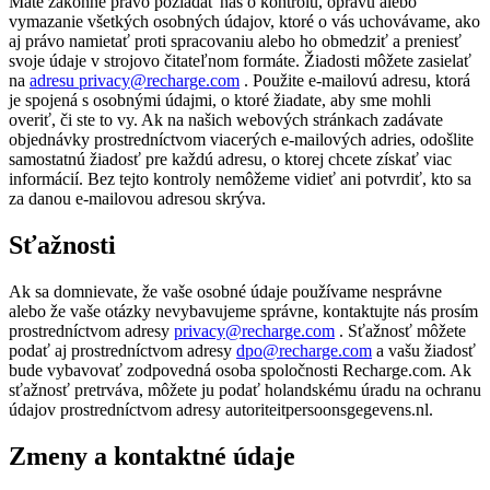
Máte zákonné právo požiadať nás o kontrolu, opravu alebo
vymazanie všetkých osobných údajov, ktoré o vás uchovávame, ako
aj právo namietať proti spracovaniu alebo ho obmedziť a preniesť
svoje údaje v strojovo čitateľnom formáte. Žiadosti môžete zasielať
na
adresu privacy@recharge.com
. Použite e-mailovú adresu, ktorá
je spojená s osobnými údajmi, o ktoré žiadate, aby sme mohli
overiť, či ste to vy. Ak na našich webových stránkach zadávate
objednávky prostredníctvom viacerých e-mailových adries, odošlite
samostatnú žiadosť pre každú adresu, o ktorej chcete získať viac
informácií. Bez tejto kontroly nemôžeme vidieť ani potvrdiť, kto sa
za danou e-mailovou adresou skrýva.
Sťažnosti
Ak sa domnievate, že vaše osobné údaje používame nesprávne
alebo že vaše otázky nevybavujeme správne, kontaktujte nás prosím
prostredníctvom adresy
privacy@recharge.com
. Sťažnosť môžete
podať aj prostredníctvom adresy
dpo@recharge.com
a vašu žiadosť
bude vybavovať zodpovedná osoba spoločnosti Recharge.com. Ak
sťažnosť pretrváva, môžete ju podať holandskému úradu na ochranu
údajov prostredníctvom adresy autoriteitpersoonsgegevens.nl.
Zmeny a kontaktné údaje