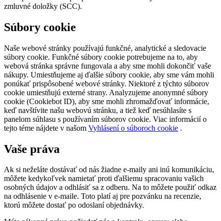
zmluvné doložky (SCC).
Súbory cookie
Naše webové stránky používajú funkčné, analytické a sledovacie
súbory cookie. Funkčné súbory cookie potrebujeme na to, aby
webová stránka správne fungovala a aby sme mohli dokončiť vaše
nákupy. Umiestňujeme aj ďalšie súbory cookie, aby sme vám mohli
ponúkať prispôsobené webové stránky. Niektoré z týchto súborov
cookie umiestňujú externé strany. Analyzujeme anonymné súbory
cookie (Cookiebot ID), aby sme mohli zhromažďovať informácie,
keď navštívite našu webovú stránku, a tiež keď nesúhlasíte s
panelom súhlasu s používaním súborov cookie. Viac informácií o
tejto téme nájdete v našom
Vyhlásení o súboroch cookie
.
Vaše práva
Ak si neželáte dostávať od nás žiadne e-maily ani inú komunikáciu,
môžete kedykoľvek namietať proti ďalšiemu spracovaniu vašich
osobných údajov a odhlásiť sa z odberu. Na to môžete použiť odkaz
na odhlásenie v e-maile. Toto platí aj pre pozvánku na recenzie,
ktorú môžete dostať po odoslaní objednávky.