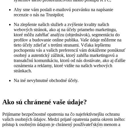
Aby sme vám poslali e-mailovú pozvánku na napísanie
recenzie o nás na Trustpilot;
Na zlepšenie našich služieb a zvýšenie kvality našich
webových stránok, ako aj na účely priameho marketingu,
ktoré môžu zahŕňať analýzu (objednávok), segmentáciu do
profilov a budovanie online publika. Vaše údaje môžeme na
tieto účely zdieľať s tretími stranami. Vďaka lepšiemu
pochopeniu vás a vašich preferencií vám dokážeme ponúknuť
osobný a autentický zážitok, ktorý zahŕňa marketingovú a
transakčnú komunikáciu, ktorú od nás dostávate, ako aj ďalšie
oznámenia a reklamy, ktoré vidíte na našich webových
stránkach.
Na iné nevyhnutné obchodné účely.
Ako sú chránené vaše údaje?
Prijímame bezpečnostné opatrenia na čo najefektívnejšiu ochranu
vašich osobných údajov. Medzi prijaté opatrenia patria okrem iného:
prístup k osobným údajom je chránený používateľským menom a