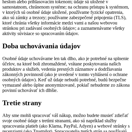
heslom alebo prihlasovacím tokenom; údaje sú uložené v
samostatnom, chránenom systéme; na ochranu prístupu k systémom,
v ktorých sú osobné údaje uložené, používame fyzické opatrenia,
ako sú zámky a trezory; používame zabezpečené pripojenia (TLS),
ktoré chránia všetky informácie medzi vami a našou webovou
stránkou pri zadávaní osobných údajov; a zaznamenávame všetky
aktivity súvisiace so spracovaním údajov.
Doba uchovávania údajov
Osobné údaje uchovávame len tak dlho, ako je potrebné na splnenie
účelov, na ktoré boli zhromaždené, vrátane poskytovania našich
produktov a služieb, vedenia presných záznamov a dodržiavania
zákonných povinností (ako je uvedené v tomto vyhlásení o ochrane
osobných údajov). Keď už údaje nebudú potrebné, budú bezpečne
vymazané alebo úplne anonymizované, pokiaľ nebudeme zo zákona
povinní uchovávať ich dlhšie.
Tretie strany
Aby sme mohli spracovať váš nákup, možno budete musieť zdieľať
svoje osobné údaje s tretími stranami, ako sú napríklad služby
spracovania platieb (ako Klarna, PayPal, Adyen) a webové stránky s
recenziami (ako Trustpilot). Spracovatelia tretích strán sa používajú