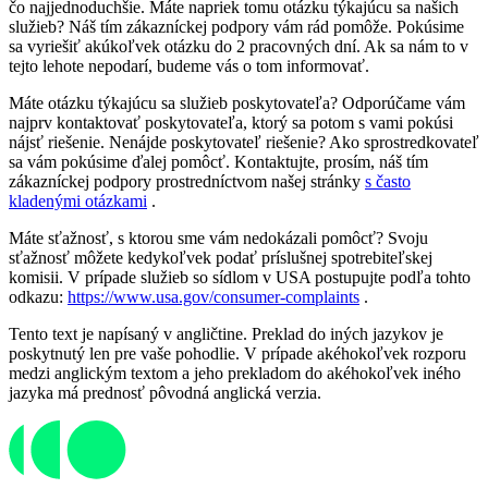
čo najjednoduchšie. Máte napriek tomu otázku týkajúcu sa našich
služieb? Náš tím zákazníckej podpory vám rád pomôže. Pokúsime
sa vyriešiť akúkoľvek otázku do 2 pracovných dní. Ak sa nám to v
tejto lehote nepodarí, budeme vás o tom informovať.
Máte otázku týkajúcu sa služieb poskytovateľa? Odporúčame vám
najprv kontaktovať poskytovateľa, ktorý sa potom s vami pokúsi
nájsť riešenie. Nenájde poskytovateľ riešenie? Ako sprostredkovateľ
sa vám pokúsime ďalej pomôcť. Kontaktujte, prosím, náš tím
zákazníckej podpory prostredníctvom našej stránky
s často
kladenými otázkami
.
Máte sťažnosť, s ktorou sme vám nedokázali pomôcť? Svoju
sťažnosť môžete kedykoľvek podať príslušnej spotrebiteľskej
komisii. V prípade služieb so sídlom v USA postupujte podľa tohto
odkazu:
https://www.usa.gov/consumer-complaints
.
Tento text je napísaný v angličtine. Preklad do iných jazykov je
poskytnutý len pre vaše pohodlie. V prípade akéhokoľvek rozporu
medzi anglickým textom a jeho prekladom do akéhokoľvek iného
jazyka má prednosť pôvodná anglická verzia.