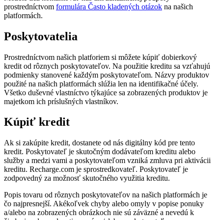
prostredníctvom
formulára Často kladených otázok
na našich
platformách.
Poskytovatelia
Prostredníctvom našich platforiem si môžete kúpiť dobierkový
kredit od rôznych poskytovateľov. Na použitie kreditu sa vzťahujú
podmienky stanovené každým poskytovateľom. Názvy produktov
použité na našich platformách slúžia len na identifikačné účely.
Všetko duševné vlastníctvo týkajúce sa zobrazených produktov je
majetkom ich príslušných vlastníkov.
Kúpiť kredit
Ak si zakúpite kredit, dostanete od nás digitálny kód pre tento
kredit. Poskytovateľ je skutočným dodávateľom kreditu alebo
služby a medzi vami a poskytovateľom vzniká zmluva pri aktivácii
kreditu. Recharge.com je sprostredkovateľ. Poskytovateľ je
zodpovedný za možnosť skutočného využitia kreditu.
Popis tovaru od rôznych poskytovateľov na našich platformách je
čo najpresnejší. Akékoľvek chyby alebo omyly v popise ponuky
a/alebo na zobrazených obrázkoch nie sú záväzné a nevedú k