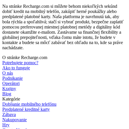
Na stránke Recharge.com si môžete behom niekoľkých sekúnd
dobiť kredit na mobilný telefón, zakúpiť herné poukážky alebo
predplatené platobné karty. Naša platforma je navrhnutá tak, aby
bola rýchla a spoľahlivá; stačí si vybrať produkt, bezpečne zaplatiť
pomocou preferovanej miestnej platobnej metódy a digitálny kód
dostanete okamžite e-mailom. Zastávame sa finančnej flexibility a
globálnej prepojiteľnosti, vďaka čomu máte istotu, že budete v
kontakte a budete sa môcť zabávať bez ohľadu na to, kde sa práve
nachádzate.
O stránke Recharge.com
Potrebujete pomoc?
Ako to funguje
O nás
Podnikanie
Operátori
Krajiny
Blog
Kategórie
Dobíjanie mobilného telefónu
Predplatené kreditné karty
Zábava
Nakupovanie
Hry