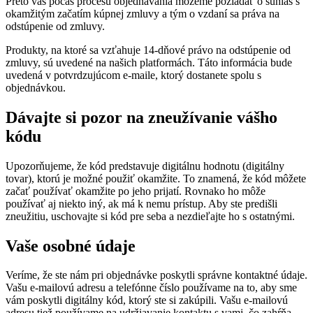
Preto vás počas procesu objednávania môžeme požiadať o súhlas s
okamžitým začatím kúpnej zmluvy a tým o vzdaní sa práva na
odstúpenie od zmluvy.
Produkty, na ktoré sa vzťahuje 14-dňové právo na odstúpenie od
zmluvy, sú uvedené na našich platformách. Táto informácia bude
uvedená v potvrdzujúcom e-maile, ktorý dostanete spolu s
objednávkou.
Dávajte si pozor na zneužívanie vášho
kódu
Upozorňujeme, že kód predstavuje digitálnu hodnotu (digitálny
tovar), ktorú je možné použiť okamžite. To znamená, že kód môžete
začať používať okamžite po jeho prijatí. Rovnako ho môže
používať aj niekto iný, ak má k nemu prístup. Aby ste predišli
zneužitiu, uschovajte si kód pre seba a nezdieľajte ho s ostatnými.
Vaše osobné údaje
Veríme, že ste nám pri objednávke poskytli správne kontaktné údaje.
Vašu e-mailovú adresu a telefónne číslo používame na to, aby sme
vám poskytli digitálny kód, ktorý ste si zakúpili. Vašu e-mailovú
adresu tiež používame na udržiavanie kontaktu s vami, čo zahŕňa