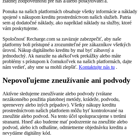
žiadnej zodpovednosti pre nás a/alebo poskytovateľa.
Ponuka na našich platformách obsahuje všetky informácie a náklady
spojené s nákupom kreditu prostredníctvom našich služieb. Patria
sem aj dodatočné náklady, ako napríklad náklady na služby, ktoré
vám poskytujeme.
Spoločnosť Recharge.com sa zaväzuje zabezpečiť, aby naše
platformy boli prístupné a zrozumiteľné pre zákazníkov všetkých
úrovní. Nákup digitálneho kreditu by mal byť zábavný a
jednoduchý. Ak narazíte na akékoľvek prekážky alebo máte
problémy s prístupom k čomukoľvek na našich platformách, dajte
nám vedieť, aby sme sa mohli zlepšiť.
Kontaktujte nás tu
.
Nepovoľujeme zneužívanie ani podvody
Aktívne sledujeme zneužívanie alebo podvody (vrátane
nezákonného použitia platobnej metódy, krádeže, podvodu,
sprenevery alebo iných prípadov). Všetky nákupy kreditu
prostredníctvom našich platforiem môžu byť kontrolované na
zneužitie alebo podvod. Na tento účel spolupracujeme s tretími
stranami. Hneď ako budeme mať podozrenie na zneužitie alebo
podvod, alebo ich odhalíme, odmietneme objednávku kreditu a
nevydáme digitálny kód.