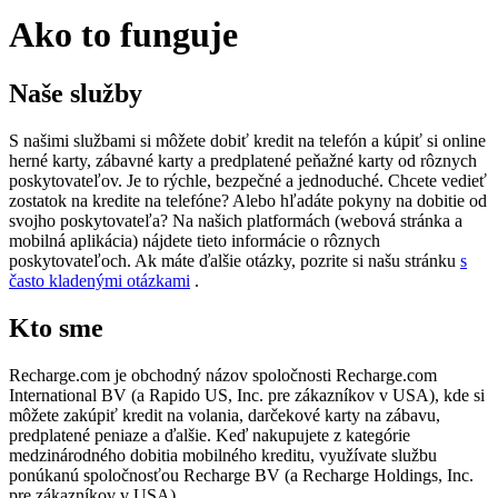
Ako to funguje
Naše služby
S našimi službami si môžete dobiť kredit na telefón a kúpiť si online
herné karty, zábavné karty a predplatené peňažné karty od rôznych
poskytovateľov. Je to rýchle, bezpečné a jednoduché. Chcete vedieť
zostatok na kredite na telefóne? Alebo hľadáte pokyny na dobitie od
svojho poskytovateľa? Na našich platformách (webová stránka a
mobilná aplikácia) nájdete tieto informácie o rôznych
poskytovateľoch. Ak máte ďalšie otázky, pozrite si našu stránku
s
často kladenými otázkami
.
Kto sme
Recharge.com je obchodný názov spoločnosti Recharge.com
International BV (a Rapido US, Inc. pre zákazníkov v USA), kde si
môžete zakúpiť kredit na volania, darčekové karty na zábavu,
predplatené peniaze a ďalšie. Keď nakupujete z kategórie
medzinárodného dobitia mobilného kreditu, využívate službu
ponúkanú spoločnosťou Recharge BV (a Recharge Holdings, Inc.
pre zákazníkov v USA).