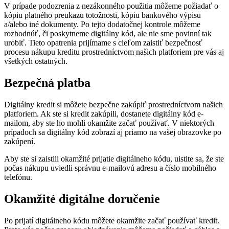
V prípade podozrenia z nezákonného použitia môžeme požiadať o
kópiu platného preukazu totožnosti, kópiu bankového výpisu
a/alebo iné dokumenty. Po tejto dodatočnej kontrole môžeme
rozhodnúť, či poskytneme digitálny kód, ale nie sme povinní tak
urobiť. Tieto opatrenia prijímame s cieľom zaistiť bezpečnosť
procesu nákupu kreditu prostredníctvom našich platforiem pre vás aj
všetkých ostatných.
Bezpečná platba
Digitálny kredit si môžete bezpečne zakúpiť prostredníctvom našich
platforiem. Ak ste si kredit zakúpili, dostanete digitálny kód e-
mailom, aby ste ho mohli okamžite začať používať. V niektorých
prípadoch sa digitálny kód zobrazí aj priamo na vašej obrazovke po
zakúpení.
Aby ste si zaistili okamžité prijatie digitálneho kódu, uistite sa, že ste
počas nákupu uviedli správnu e-mailovú adresu a číslo mobilného
telefónu.
Okamžité digitálne doručenie
Po prijatí digitálneho kódu môžete okamžite začať používať kredit.