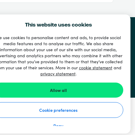
This website uses cookies
 use cookies to personalise content and ads, to provide social
media features and to analyse our traffic. We also share
u
information about your use of our site with our social media,
vertising and analytics partners who may combine it with other
ormation that you’ve provided to them or that they’ve collected
om your use of their services. More in our
cookie statement
and
privacy statement
.
Allow all
Cookie preferences
Deny
 ochrane osobných údajov
Vyhlásenie o súboroch cookie