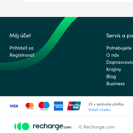
Môj účet
Servis a p
Prihlásiť sa
Potrebujete
Registrovať
O nás
Dopravcovi
Krajiny
Blog
Business
33 + spôsoby platby
Vidieť všetko
© Recharge.com