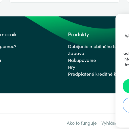
omocník
Produkty
We
 pomoc?
Dobíjanie mobilného telefón
Zábava
ad
inf
a
Nakupovanie
fr
Hry
Predplatené kreditné karty
Ako to funguje
Vyhlásenie o