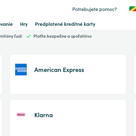
Potrebujete pomoc?
vanie
Hry
Predplatené kreditné karty
ilióny ľudí
Plaťte bezpečne a spoľahlivo
American Express
Item
1
of
Klarna
2