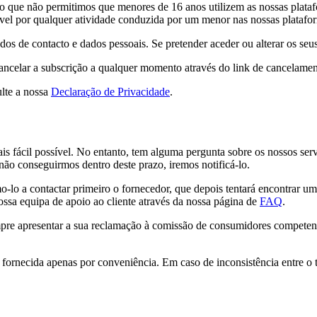
lo que não permitimos que menores de 16 anos utilizem as nossas pla
sável por qualquer atividade conduzida por um menor nas nossas platafo
os de contacto e dados pessoais. Se pretender aceder ou alterar os seu
ancelar a subscrição a qualquer momento através do link de cancelamen
lte a nossa
Declaração de Privacidade
.
is fácil possível. No entanto, tem alguma pergunta sobre os nossos serv
 não conseguirmos dentro deste prazo, iremos notificá-lo.
-lo a contactar primeiro o fornecedor, que depois tentará encontrar 
nossa equipa de apoio ao cliente através da nossa página de
FAQ
.
e apresentar a sua reclamação à comissão de consumidores competente.
 é fornecida apenas por conveniência. Em caso de inconsistência entre o 