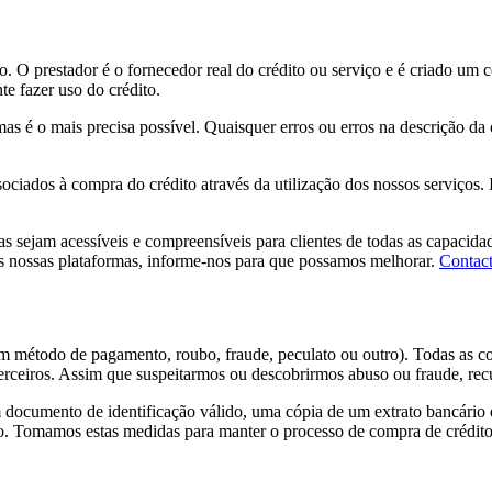
o. O prestador é o fornecedor real do crédito ou serviço e é criado um c
te fazer uso do crédito.
as é o mais precisa possível. Quaisquer erros ou erros na descrição da
ciados à compra do crédito através da utilização dos nossos serviços. Is
ejam acessíveis e compreensíveis para clientes de todas as capacidades
nas nossas plataformas, informe-nos para que possamos melhorar.
Contact
um método de pagamento, roubo, fraude, peculato ou outro). Todas as c
 terceiros. Assim que suspeitarmos ou descobrirmos abuso ou fraude, re
m documento de identificação válido, uma cópia de um extrato bancário
. Tomamos estas medidas para manter o processo de compra de crédito a