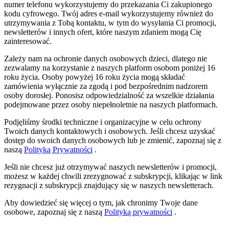
numer telefonu wykorzystujemy do przekazania Ci zakupionego
kodu cyfrowego. Twój adres e-mail wykorzystujemy również do
utrzymywania z Tobą kontaktu, w tym do wysyłania Ci promocji,
newsletterów i innych ofert, które naszym zdaniem mogą Cię
zainteresować.
Zależy nam na ochronie danych osobowych dzieci, dlatego nie
zezwalamy na korzystanie z naszych platform osobom poniżej 16
roku życia. Osoby powyżej 16 roku życia mogą składać
zamówienia wyłącznie za zgodą i pod bezpośrednim nadzorem
osoby dorosłej. Ponosisz odpowiedzialność za wszelkie działania
podejmowane przez osoby niepełnoletnie na naszych platformach.
Podjęliśmy środki techniczne i organizacyjne w celu ochrony
Twoich danych kontaktowych i osobowych. Jeśli chcesz uzyskać
dostęp do swoich danych osobowych lub je zmienić, zapoznaj się z
naszą
Polityką Prywatności
.
Jeśli nie chcesz już otrzymywać naszych newsletterów i promocji,
możesz w każdej chwili zrezygnować z subskrypcji, klikając w link
rezygnacji z subskrypcji znajdujący się w naszych newsletterach.
Aby dowiedzieć się więcej o tym, jak chronimy Twoje dane
osobowe, zapoznaj się z naszą
Polityką prywatności
.