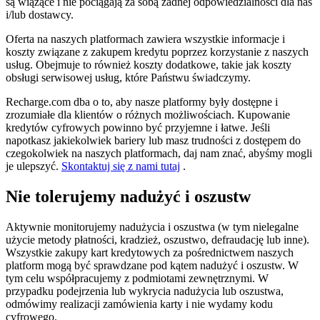
są wiążące i nie pociągają za sobą żadnej odpowiedzialności dla nas
i/lub dostawcy.
Oferta na naszych platformach zawiera wszystkie informacje i
koszty związane z zakupem kredytu poprzez korzystanie z naszych
usług. Obejmuje to również koszty dodatkowe, takie jak koszty
obsługi serwisowej usług, które Państwu świadczymy.
Recharge.com dba o to, aby nasze platformy były dostępne i
zrozumiałe dla klientów o różnych możliwościach. Kupowanie
kredytów cyfrowych powinno być przyjemne i łatwe. Jeśli
napotkasz jakiekolwiek bariery lub masz trudności z dostępem do
czegokolwiek na naszych platformach, daj nam znać, abyśmy mogli
je ulepszyć.
Skontaktuj się z nami tutaj
.
Nie tolerujemy nadużyć i oszustw
Aktywnie monitorujemy nadużycia i oszustwa (w tym nielegalne
użycie metody płatności, kradzież, oszustwo, defraudację lub inne).
Wszystkie zakupy kart kredytowych za pośrednictwem naszych
platform mogą być sprawdzane pod kątem nadużyć i oszustw. W
tym celu współpracujemy z podmiotami zewnętrznymi. W
przypadku podejrzenia lub wykrycia nadużycia lub oszustwa,
odmówimy realizacji zamówienia karty i nie wydamy kodu
cyfrowego.