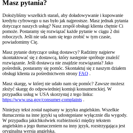
Masz pytania?
Dołożyliśmy wszelkich starań, aby doładowywanie i kupowanie
kredytu cyfrowego u nas było jak najprostsze. Masz jednak pytania
dotyczące naszych usług? Nasz zespół obsługi klienta chętnie Ci
pomoże. Postaramy się rozwiązać każde pytanie w ciągu 2 dni
roboczych. Jeśli nie uda nam się tego zrobić w tym czasie,
powiadomimy Cię.
Masz pytanie dotyczące usług dostawcy? Radzimy najpierw
skontaktować się z dostawcą, który następnie spróbuje znaleźć
rozwiązanie. Jeśli dostawca nie znajdzie rozwiązania? Jako
pośrednik, postaramy się pomóc. Skontaktuj się z naszym działem
obsługi klienta za pośrednictwem strony
FAQ
.
Masz skargę, w której nie udało nam się pomóc? Zawsze możesz
złożyć skargę do odpowiedniej komisji konsumenckiej. W
przypadku usług w USA skorzystaj z tego linku:
https://www.usa.gov/consumer-complaints
.
Niniejszy tekst został napisany w języku angielskim. Wszelkie
tłumaczenia na inne języki są udostępniane wyłącznie dla wygody.
W przypadku jakichkolwiek rozbieżności między tekstem
angielskim a jego tłumaczeniem na inny język, rozstrzygająca jest
oryginalna wersja angielska.