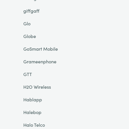
giffgaff
Glo
Globe
GoSmart Mobile
Grameenphone
GTT
H2O Wireless
Hablapp
Halebop
Halo Telco