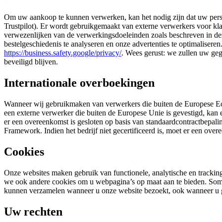
Om uw aankoop te kunnen verwerken, kan het nodig zijn dat uw perso
Trustpilot). Er wordt gebruikgemaakt van externe verwerkers voor klan
verwezenlijken van de verwerkingsdoeleinden zoals beschreven in d
bestelgeschiedenis te analyseren en onze advertenties te optimaliser
https://business.safety.google/privacy/
. Wees gerust: we zullen uw geg
beveiligd blijven.
Internationale overboekingen
Wanneer wij gebruikmaken van verwerkers die buiten de Europese Ec
een externe verwerker die buiten de Europese Unie is gevestigd, kan
er een overeenkomst is gesloten op basis van standaardcontractbepalin
Framework. Indien het bedrijf niet gecertificeerd is, moet er een o
Cookies
Onze websites maken gebruik van functionele, analytische en tracki
we ook andere cookies om u webpagina’s op maat aan te bieden. Somm
kunnen verzamelen wanneer u onze website bezoekt, ook wanneer u g
Uw rechten