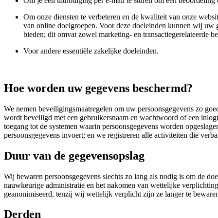
Om je een uitnodiging per e-mail te sturen om een beoordeling o
Om onze diensten te verbeteren en de kwaliteit van onze websit
van online doelgroepen. Voor deze doeleinden kunnen wij uw ge
bieden; dit omvat zowel marketing- en transactiegerelateerde ber
Voor andere essentiële zakelijke doeleinden.
Hoe worden uw gegevens beschermd?
We nemen beveiligingsmaatregelen om uw persoonsgegevens zo goed m
wordt beveiligd met een gebruikersnaam en wachtwoord of een inlogto
toegang tot de systemen waarin persoonsgegevens worden opgeslagen 
persoonsgegevens invoert; en we registreren alle activiteiten die ve
Duur van de gegevensopslag
Wij bewaren persoonsgegevens slechts zo lang als nodig is om de doe
nauwkeurige administratie en het nakomen van wettelijke verplichtinge
geanonimiseerd, tenzij wij wettelijk verplicht zijn ze langer te beware
Derden