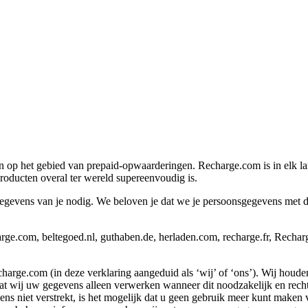
n op het gebied van prepaid-opwaarderingen. Recharge.com is in elk la
oducten overal ter wereld supereenvoudig is.
vens van je nodig. We beloven je dat we je persoonsgegevens met de g
ge.com, beltegoed.nl, guthaben.de, herladen.com, recharge.fr, Recha
rge.com (in deze verklaring aangeduid als ‘wij’ of ‘ons’). Wij houde
ij uw gegevens alleen verwerken wanneer dit noodzakelijk en rechtmat
 niet verstrekt, is het mogelijk dat u geen gebruik meer kunt maken va