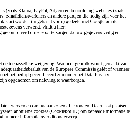
s (zoals Klarna, PayPal, Adyen) en beoordelingswebsites (zoals
, e-maildienstverleners en andere partijen die nodig zijn voor het
hikbaar) worden (in gehasht vorm) gedeeld met Google om de
nsgegevens verwerkt, vindt u hier:
ig gecontroleerd om ervoor te zorgen dat uw gegevens veilig en
t de toepasselijke wetgeving. Wanneer gebruik wordt gemaakt van
et adequaatheidsbesluit van de Europese Commissie geldt of wanneer
et het bedrijf gecertificeerd zijn onder het Data Privacy
s) zijn opgenomen om naleving te waarborgen.
 laten werken en om uw aankopen af te ronden. Daarnaast plaatsen
lyseren anonieme cookies (Cookiebot-ID) om bepaalde informatie te
dt u meer informatie over dit onderwerp.