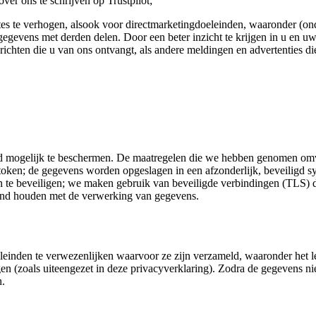
ver ons te schrijven op Trustpilot;
es te verhogen, alsook voor directmarketingdoeleinden, waaronder (ond
gevens met derden delen. Door een beter inzicht te krijgen in u en uw
ichten die u van ons ontvangt, als andere meldingen en advertenties die
ogelijk te beschermen. De maatregelen die we hebben genomen omvatte
ken; de gegevens worden opgeslagen in een afzonderlijk, beveiligd sy
te beveiligen; we maken gebruik van beveiligde verbindingen (TLS) di
rband houden met de verwerking van gegevens.
leinden te verwezenlijken waarvoor ze zijn verzameld, waaronder het l
n (zoals uiteengezet in deze privacyverklaring). Zodra de gegevens nie
n.