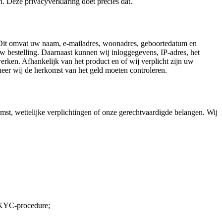
. Deze privacyverklaring doet precies dat.
 Dit omvat uw naam, e-mailadres, woonadres, geboortedatum en
bestelling. Daarnaast kunnen wij inloggegevens, IP-adres, het
rken. Afhankelijk van het product en of wij verplicht zijn uw
neer wij de herkomst van het geld moeten controleren.
t, wettelijke verplichtingen of onze gerechtvaardigde belangen. Wij
e KYC-procedure;