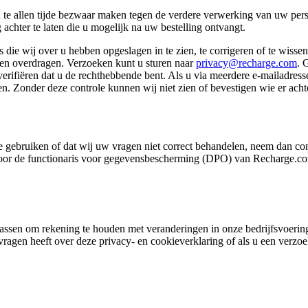
 u te allen tijde bezwaar maken tegen de verdere verwerking van uw per
achter te laten die u mogelijk na uw bestelling ontvangt.
 die wij over u hebben opgeslagen in te zien, te corrigeren of te wiss
ten overdragen. Verzoeken kunt u sturen naar
privacy@recharge.com
. 
ifiëren dat u de rechthebbende bent. Als u via meerdere e-mailadressen
n. Zonder deze controle kunnen wij niet zien of bevestigen wie er achte
 gebruiken of dat wij uw vragen niet correct behandelen, neem dan co
r de functionaris voor gegevensbescherming (DPO) van Recharge.com. A
anpassen om rekening te houden met veranderingen in onze bedrijfsvoeri
 vragen heeft over deze privacy- en cookieverklaring of als u een verz