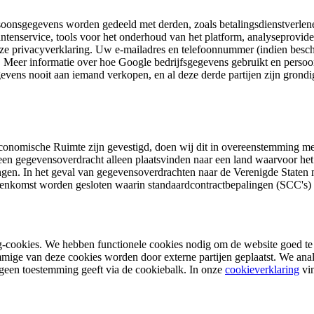
onsgegevens worden gedeeld met derden, zoals betalingsdienstverlener
tenservice, tools voor het onderhoud van het platform, analyseproviders
eze privacyverklaring. Uw e-mailadres en telefoonnummer (indien besc
en. Meer informatie over hoe Google bedrijfsgegevens gebruikt en persoo
evens nooit aan iemand verkopen, en al deze derde partijen zijn grond
onomische Ruimte zijn gevestigd, doen wij dit in overeenstemming me
 een gegevensoverdracht alleen plaatsvinden naar een land waarvoor h
gen. In het geval van gegevensoverdrachten naar de Verenigde Staten mo
vereenkomst worden gesloten waarin standaardcontractbepalingen (SCC'
ng-cookies. We hebben functionele cookies nodig om de website goed te
ige van deze cookies worden door externe partijen geplaatst. We ana
een toestemming geeft via de cookiebalk. In onze
cookieverklaring
vin