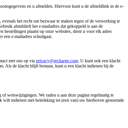
soonsgegevens en u afmelden. Hiervoor kunt u de afmeldlink in de e-
en, evenals het recht om bezwaar te maken tegen of de verwerking te
Gebruik alstublieft het e-mailadres dat gekoppeld is aan de
 bestellingen plaatst op onze websites, dient u voor elk adres
r een e-mailadres schuilgaat.
ntact met ons op via
privacy@recharge.com
. U kunt ook een klacht
ls de klacht blijft bestaan, kunt u een klacht indienen bij de
ng of wetswijzigingen. We raden u aan deze pagina regelmatig te
oek wilt indienen met betrekking tot (een van) uw hierboven genoemde