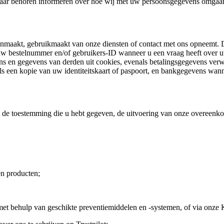
u naar behoren informeren over hoe wij met uw persoonsgegevens omgaan
anmaakt, gebruikmaakt van onze diensten of contact met ons opneemt.
 bestelnummer en/of gebruikers-ID wanneer u een vraag heeft over uw 
s en gegevens van derden uit cookies, evenals betalingsgegevens verwe
oals een kopie van uw identiteitskaart of paspoort, en bankgegevens wan
de toestemming die u hebt gegeven, de uitvoering van onze overeenkoms
en producten;
 met behulp van geschikte preventiemiddelen en -systemen, of via onz