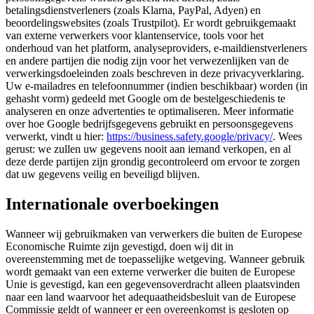
betalingsdienstverleners (zoals Klarna, PayPal, Adyen) en
beoordelingswebsites (zoals Trustpilot). Er wordt gebruikgemaakt
van externe verwerkers voor klantenservice, tools voor het
onderhoud van het platform, analyseproviders, e-maildienstverleners
en andere partijen die nodig zijn voor het verwezenlijken van de
verwerkingsdoeleinden zoals beschreven in deze privacyverklaring.
Uw e-mailadres en telefoonnummer (indien beschikbaar) worden (in
gehasht vorm) gedeeld met Google om de bestelgeschiedenis te
analyseren en onze advertenties te optimaliseren. Meer informatie
over hoe Google bedrijfsgegevens gebruikt en persoonsgegevens
verwerkt, vindt u hier:
https://business.safety.google/privacy/
. Wees
gerust: we zullen uw gegevens nooit aan iemand verkopen, en al
deze derde partijen zijn grondig gecontroleerd om ervoor te zorgen
dat uw gegevens veilig en beveiligd blijven.
Internationale overboekingen
Wanneer wij gebruikmaken van verwerkers die buiten de Europese
Economische Ruimte zijn gevestigd, doen wij dit in
overeenstemming met de toepasselijke wetgeving. Wanneer gebruik
wordt gemaakt van een externe verwerker die buiten de Europese
Unie is gevestigd, kan een gegevensoverdracht alleen plaatsvinden
naar een land waarvoor het adequaatheidsbesluit van de Europese
Commissie geldt of wanneer er een overeenkomst is gesloten op