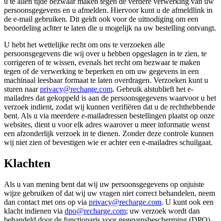
u te allen tijde bezwaar maken tegen de verdere verwerking van uw
persoonsgegevens en u afmelden. Hiervoor kunt u de afmeldlink in
de e-mail gebruiken. Dit geldt ook voor de uitnodiging om een
beoordeling achter te laten die u mogelijk na uw bestelling ontvangt.
U hebt het wettelijke recht om ons te verzoeken alle
persoonsgegevens die wij over u hebben opgeslagen in te zien, te
corrigeren of te wissen, evenals het recht om bezwaar te maken
tegen of de verwerking te beperken en om uw gegevens in een
machinaal leesbaar formaat te laten overdragen. Verzoeken kunt u
sturen naar
privacy@recharge.com
. Gebruik alstublieft het e-
mailadres dat gekoppeld is aan de persoonsgegevens waarvoor u het
verzoek indient, zodat wij kunnen verifiëren dat u de rechthebbende
bent. Als u via meerdere e-mailadressen bestellingen plaatst op onze
websites, dient u voor elk adres waarover u meer informatie wenst
een afzonderlijk verzoek in te dienen. Zonder deze controle kunnen
wij niet zien of bevestigen wie er achter een e-mailadres schuilgaat.
Klachten
Als u van mening bent dat wij uw persoonsgegevens op onjuiste
wijze gebruiken of dat wij uw vragen niet correct behandelen, neem
dan contact met ons op via
privacy@recharge.com
. U kunt ook een
klacht indienen via
dpo@recharge.com
; uw verzoek wordt dan
behandeld door de functionaris voor gegevensbescherming (DPO)