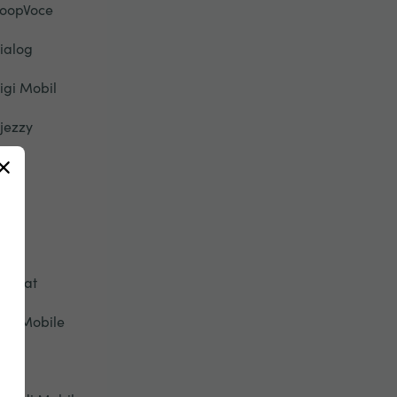
oopVoce
ialog
igi Mobil
jezzy
u
ety
pic
tisalat
ive Mobile
onic