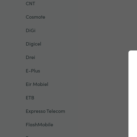
CNT
Cosmote
DiGi
Digicel
Drei
E-Plus
Eir Mobiel
ETB
Expresso Telecom
FlashMobile