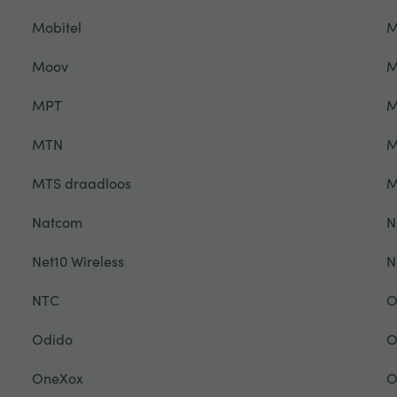
Mobitel
M
Moov
M
MPT
M
MTN
M
MTS draadloos
M
Natcom
N
Net10 Wireless
N
NTC
O
Odido
O
OneXox
O