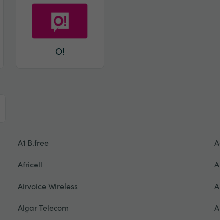
O!
A1 B.free
A
Africell
A
Airvoice Wireless
A
Algar Telecom
A