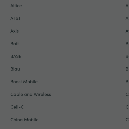
Altice
A
AT&T
A
Axis
A
Bait
B
BASE
B
Blau
B
Boost Mobile
B
Cable and Wireless
C
Cell-C
C
China Mobile
C