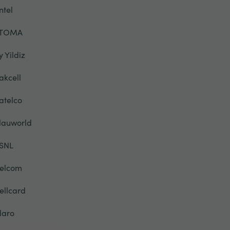
ntel
TOMA
y Yildiz
akcell
atelco
lauworld
SNL
elcom
ellcard
laro