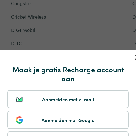
Congstar
C
Cricket Wireless
D
DIGI Mobil
D
DITO
D
DTAC
D
Maak je gratis Recharge account
EE
E
aan
Entel
E
Ethiotelecom
E
Aanmelden met e-mail
Fastweb
F
Aanmelden met Google
Flow
F