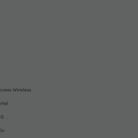
ccess Wireless
irtel
IS
liv