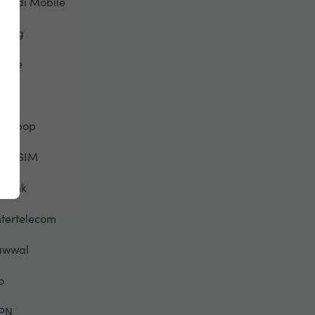
riendi Mobile
eorg
lobe
TT
alebop
elloSIM
otlink
ntertelecom
awwal
o
PN