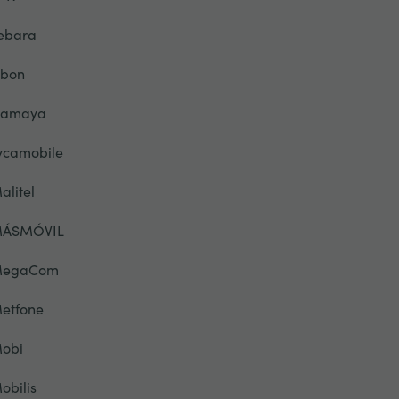
ebara
ibon
lamaya
ycamobile
alitel
ÁSMÓVIL
egaCom
etfone
obi
obilis