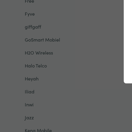
Free
Fyve
giffgaff
GoSmart Mobiel
H2O Wireless
Halo Telco
Heyah
Iliad
Inwi
Jazz
Kena Mobile