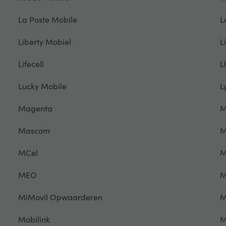
La Poste Mobile
L
Liberty Mobiel
L
Lifecell
L
Lucky Mobile
L
Magenta
M
Mascom
M
MCel
M
MEO
M
MiMovil Opwaarderen
M
Mobilink
M