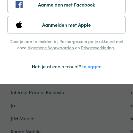
Freedom Mobile
F
Aanmelden met Facebook
Gamcel
G
Aanmelden met Apple
Glo
G
Grameenphone
G
Door je aan te melden bij Recharge.com ga je akkoord met
onze
Algemene Voorwaarden
en
Privacyverklaring
.
Hablapp
H
Halotel
H
Heb je al een account?
Inloggen
Ho Mobile
H
Internet Para el Bienestar
I
Ja
J
JIM Mobile
Ji
Koodo Mobile
K