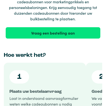
cadeaubonnen voor marketingprikkels en
personeelsbeloningen. Krijg eenvoudig toegang tot
duizenden cadeaubonnen door hieronder uw
bulkbestelling te plaatsen.
Vraag een bestelling aan
Hoe werkt het?
1
2
Plaats uw bestelaanvraag
Goedke
Laat in onderstaand aanvraagformulier
We vali
weten welke cadeaubonnen u nodig
voorstel