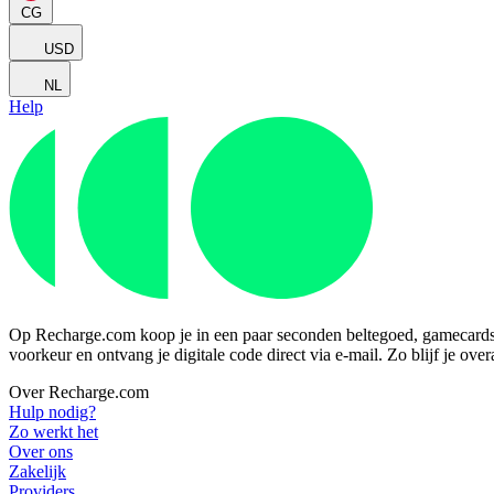
CG
USD
NL
Help
Op Recharge.com koop je in een paar seconden beltegoed, gamecards of
voorkeur en ontvang je digitale code direct via e-mail. Zo blijf je ove
Over Recharge.com
Hulp nodig?
Zo werkt het
Over ons
Zakelijk
Providers