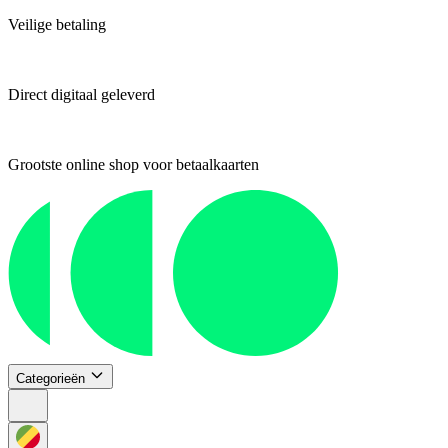
Veilige betaling
Direct digitaal geleverd
Grootste online shop voor betaalkaarten
Categorieën