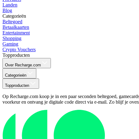
Landen
Blog
Categorieën
Beltegoed
Betaalkaarten
Entertainment
Shopping
Gaming
Crypto Vouchers
Topproducten
Over Recharge.com
Categorieën
Topproducten
Op Recharge.com koop je in een paar seconden beltegoed, gamecards of
voorkeur en ontvang je digitale code direct via e-mail. Zo blijf je ove