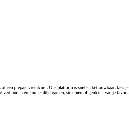
 een prepaid creditcard. Ons platform is snel en betrouwbaar: kies je
ral verbonden en kun je altijd gamen, streamen of genieten van je favori