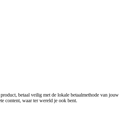
 product, betaal veilig met de lokale betaalmethode van jouw
ete content, waar ter wereld je ook bent.