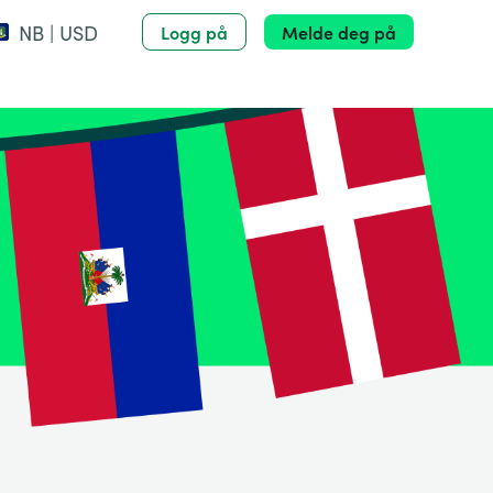
NB | USD
Logg på
Melde deg på