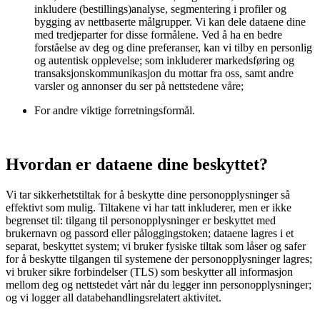
inkludere (bestillings)analyse, segmentering i profiler og
bygging av nettbaserte målgrupper. Vi kan dele dataene dine
med tredjeparter for disse formålene. Ved å ha en bedre
forståelse av deg og dine preferanser, kan vi tilby en personlig
og autentisk opplevelse; som inkluderer markedsføring og
transaksjonskommunikasjon du mottar fra oss, samt andre
varsler og annonser du ser på nettstedene våre;
For andre viktige forretningsformål.
Hvordan er dataene dine beskyttet?
Vi tar sikkerhetstiltak for å beskytte dine personopplysninger så
effektivt som mulig. Tiltakene vi har tatt inkluderer, men er ikke
begrenset til: tilgang til personopplysninger er beskyttet med
brukernavn og passord eller påloggingstoken; dataene lagres i et
separat, beskyttet system; vi bruker fysiske tiltak som låser og safer
for å beskytte tilgangen til systemene der personopplysninger lagres;
vi bruker sikre forbindelser (TLS) som beskytter all informasjon
mellom deg og nettstedet vårt når du legger inn personopplysninger;
og vi logger all databehandlingsrelatert aktivitet.