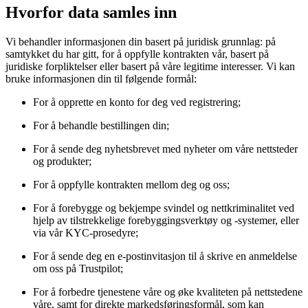
Hvorfor data samles inn
Vi behandler informasjonen din basert på juridisk grunnlag: på
samtykket du har gitt, for å oppfylle kontrakten vår, basert på
juridiske forpliktelser eller basert på våre legitime interesser. Vi kan
bruke informasjonen din til følgende formål:
For å opprette en konto for deg ved registrering;
For å behandle bestillingen din;
For å sende deg nyhetsbrevet med nyheter om våre nettsteder
og produkter;
For å oppfylle kontrakten mellom deg og oss;
For å forebygge og bekjempe svindel og nettkriminalitet ved
hjelp av tilstrekkelige forebyggingsverktøy og -systemer, eller
via vår KYC-prosedyre;
For å sende deg en e-postinvitasjon til å skrive en anmeldelse
om oss på Trustpilot;
For å forbedre tjenestene våre og øke kvaliteten på nettstedene
våre, samt for direkte markedsføringsformål, som kan