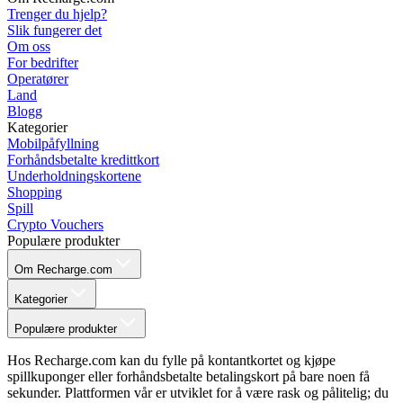
Trenger du hjelp?
Slik fungerer det
Om oss
For bedrifter
Operatører
Land
Blogg
Kategorier
Mobilpåfyllning
Forhåndsbetalte kredittkort
Underholdningskortene
Shopping
Spill
Crypto Vouchers
Populære produkter
Om Recharge.com
Kategorier
Populære produkter
Hos Recharge.com kan du fylle på kontantkortet og kjøpe
spillkuponger eller forhåndsbetalte betalingskort på bare noen få
sekunder. Plattformen vår er utviklet for å være rask og pålitelig; du