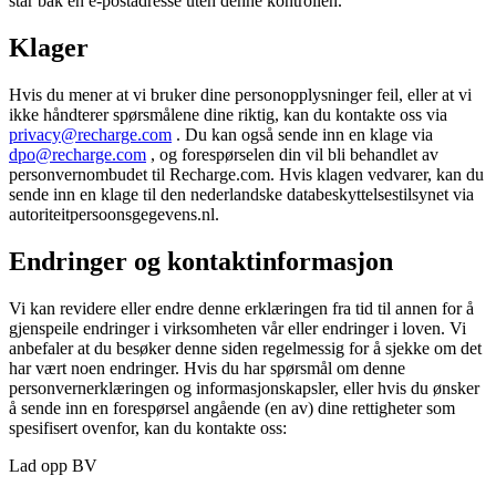
står bak en e-postadresse uten denne kontrollen.
Klager
Hvis du mener at vi bruker dine personopplysninger feil, eller at vi
ikke håndterer spørsmålene dine riktig, kan du kontakte oss via
privacy@recharge.com
. Du kan også sende inn en klage via
dpo@recharge.com
, og forespørselen din vil bli behandlet av
personvernombudet til Recharge.com. Hvis klagen vedvarer, kan du
sende inn en klage til den nederlandske databeskyttelsestilsynet via
autoriteitpersoonsgegevens.nl.
Endringer og kontaktinformasjon
Vi kan revidere eller endre denne erklæringen fra tid til annen for å
gjenspeile endringer i virksomheten vår eller endringer i loven. Vi
anbefaler at du besøker denne siden regelmessig for å sjekke om det
har vært noen endringer. Hvis du har spørsmål om denne
personvernerklæringen og informasjonskapsler, eller hvis du ønsker
å sende inn en forespørsel angående (en av) dine rettigheter som
spesifisert ovenfor, kan du kontakte oss:
Lad opp BV