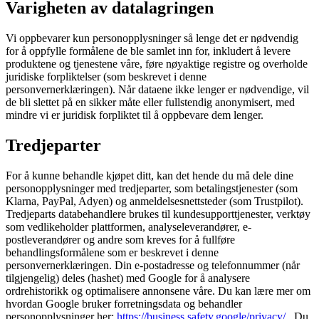
Varigheten av datalagringen
Vi oppbevarer kun personopplysninger så lenge det er nødvendig
for å oppfylle formålene de ble samlet inn for, inkludert å levere
produktene og tjenestene våre, føre nøyaktige registre og overholde
juridiske forpliktelser (som beskrevet i denne
personvernerklæringen). Når dataene ikke lenger er nødvendige, vil
de bli slettet på en sikker måte eller fullstendig anonymisert, med
mindre vi er juridisk forpliktet til å oppbevare dem lenger.
Tredjeparter
For å kunne behandle kjøpet ditt, kan det hende du må dele dine
personopplysninger med tredjeparter, som betalingstjenester (som
Klarna, PayPal, Adyen) og anmeldelsesnettsteder (som Trustpilot).
Tredjeparts databehandlere brukes til kundesupporttjenester, verktøy
som vedlikeholder plattformen, analyseleverandører, e-
postleverandører og andre som kreves for å fullføre
behandlingsformålene som er beskrevet i denne
personvernerklæringen. Din e-postadresse og telefonnummer (når
tilgjengelig) deles (hashet) med Google for å analysere
ordrehistorikk og optimalisere annonsene våre. Du kan lære mer om
hvordan Google bruker forretningsdata og behandler
personopplysninger her:
https://business.safety.google/privacy/
. Du