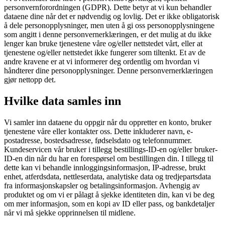
personvernforordningen (GDPR). Dette betyr at vi kun behandler
dataene dine når det er nødvendig og lovlig. Det er ikke obligatorisk
å dele personopplysninger, men uten å gi oss personopplysningene
som angitt i denne personvernerklæringen, er det mulig at du ikke
lenger kan bruke tjenestene våre og/eller nettstedet vårt, eller at
tjenestene og/eller nettstedet ikke fungerer som tiltenkt. Et av de
andre kravene er at vi informerer deg ordentlig om hvordan vi
håndterer dine personopplysninger. Denne personvernerklæringen
gjør nettopp det.
Hvilke data samles inn
Vi samler inn dataene du oppgir når du oppretter en konto, bruker
tjenestene våre eller kontakter oss. Dette inkluderer navn, e-
postadresse, bostedsadresse, fødselsdato og telefonnummer.
Kundeservicen vår bruker i tillegg bestillings-ID-en og/eller bruker-
ID-en din når du har en forespørsel om bestillingen din. I tillegg til
dette kan vi behandle innloggingsinformasjon, IP-adresse, brukt
enhet, atferdsdata, nettleserdata, analytiske data og tredjepartsdata
fra informasjonskapsler og betalingsinformasjon. Avhengig av
produktet og om vi er pålagt å sjekke identiteten din, kan vi be deg
om mer informasjon, som en kopi av ID eller pass, og bankdetaljer
når vi må sjekke opprinnelsen til midlene.