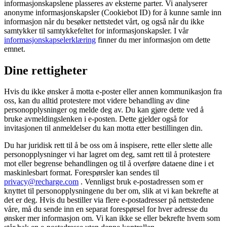
informasjonskapslene plasseres av eksterne parter. Vi analyserer
anonyme informasjonskapsler (Cookiebot ID) for å kunne samle inn
informasjon når du besøker nettstedet vårt, og også når du ikke
samtykker til samtykkefeltet for informasjonskapsler. I vår
informasjonskapselerklæring
finner du mer informasjon om dette
emnet.
Dine rettigheter
Hvis du ikke ønsker å motta e-poster eller annen kommunikasjon fra
oss, kan du alltid protestere mot videre behandling av dine
personopplysninger og melde deg av. Du kan gjøre dette ved å
bruke avmeldingslenken i e-posten. Dette gjelder også for
invitasjonen til anmeldelser du kan motta etter bestillingen din.
Du har juridisk rett til å be oss om å inspisere, rette eller slette alle
personopplysninger vi har lagret om deg, samt rett til å protestere
mot eller begrense behandlingen og til å overføre dataene dine i et
maskinlesbart format. Forespørsler kan sendes til
privacy@recharge.com
. Vennligst bruk e-postadressen som er
knyttet til personopplysningene du ber om, slik at vi kan bekrefte at
det er deg. Hvis du bestiller via flere e-postadresser på nettstedene
våre, må du sende inn en separat forespørsel for hver adresse du
ønsker mer informasjon om. Vi kan ikke se eller bekrefte hvem som