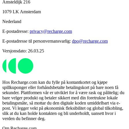
Amsteldijk 216
1079 LK Amsterdam
Nederland
E-postadresse:
privacy@recharge.com
E-postadresse til personvernansvarlig:
dpo@recharge.com
Versjonsdato: 26.03.25
Hos Recharge.com kan du fylle på kontantkortet og kjøpe
spillkuponger eller forhåndsbetalte betalingskort på bare noen få
sekunder. Plattformen vår er utviklet for å være rask og pålitelig; du
bare velger produkt og betaler sikkert med din foretrukne lokale
betalingsmåte, så mottar du den digitale koden umiddelbart via e-
post. Vi legger vekt på økonomisk fleksibilitet og global tilkobling,
slik at du kan holde kontakten og bli underholdt, uansett hvor i
verden du befinner deg.
Om Recharge.com