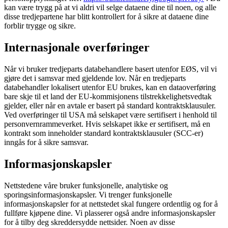
kan være trygg på at vi aldri vil selge dataene dine til noen, og alle
disse tredjepartene har blitt kontrollert for å sikre at dataene dine
forblir trygge og sikre.
Internasjonale overføringer
Når vi bruker tredjeparts databehandlere basert utenfor EØS, vil vi
gjøre det i samsvar med gjeldende lov. Når en tredjeparts
databehandler lokalisert utenfor EU brukes, kan en dataoverføring
bare skje til et land der EU-kommisjonens tilstrekkelighetsvedtak
gjelder, eller når en avtale er basert på standard kontraktsklausuler.
Ved overføringer til USA må selskapet være sertifisert i henhold til
personvernrammeverket. Hvis selskapet ikke er sertifisert, må en
kontrakt som inneholder standard kontraktsklausuler (SCC-er)
inngås for å sikre samsvar.
Informasjonskapsler
Nettstedene våre bruker funksjonelle, analytiske og
sporingsinformasjonskapsler. Vi trenger funksjonelle
informasjonskapsler for at nettstedet skal fungere ordentlig og for å
fullføre kjøpene dine. Vi plasserer også andre informasjonskapsler
for å tilby deg skreddersydde nettsider. Noen av disse