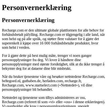
Personvernerklæring
Personvernerklæring
Recharge.com er den ultimate globale plattformen for alle behov for
forhåndsbetalt påfylling. Recharge.com er tilgjengelig i alle land, når
som helst og på alle språk, og støtter flere valutaer for å gjøre det
superenkelt å kjøpe over 16 000 forhåndsbetalte produkter, hvor
som helst i verden.
For å gjøre dette på best mulig måte, trenger vi noen ganger
personopplysninger fra deg. Vi lover å håndtere dine
personopplysninger med største forsiktighet, slik at du ikke trenger å
bekymre deg for at dataene dine blir misbrukt.
Når du bruker tjenestene våre og besøker nettstedene Recharge.com,
beltegoed.nl, guthaben.de, herladen.com, recharge.fr,
Recharge.com, www.startselect.com («Nettstedet»), vil dine
personopplysninger bli behandlet.
Nettstedet og tjenestene som tilbys administreres av oss,
Recharge.com (referert til som «vi» eller «oss» i denne erklæringen).
Vi overholder alle krav i personvernlovgivningen, spesielt