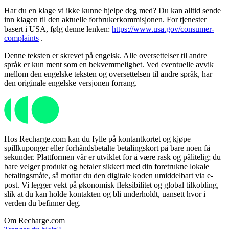
Har du en klage vi ikke kunne hjelpe deg med? Du kan alltid sende
inn klagen til den aktuelle forbrukerkommisjonen. For tjenester
basert i USA, følg denne lenken:
https://www.usa.gov/consumer-
complaints
.
Denne teksten er skrevet på engelsk. Alle oversettelser til andre
språk er kun ment som en bekvemmelighet. Ved eventuelle avvik
mellom den engelske teksten og oversettelsen til andre språk, har
den originale engelske versjonen forrang.
Hos Recharge.com kan du fylle på kontantkortet og kjøpe
spillkuponger eller forhåndsbetalte betalingskort på bare noen få
sekunder. Plattformen vår er utviklet for å være rask og pålitelig; du
bare velger produkt og betaler sikkert med din foretrukne lokale
betalingsmåte, så mottar du den digitale koden umiddelbart via e-
post. Vi legger vekt på økonomisk fleksibilitet og global tilkobling,
slik at du kan holde kontakten og bli underholdt, uansett hvor i
verden du befinner deg.
Om Recharge.com