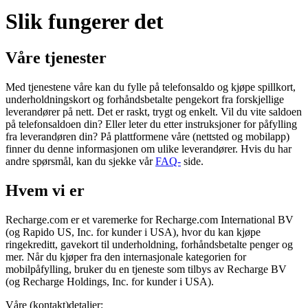
Slik fungerer det
Våre tjenester
Med tjenestene våre kan du fylle på telefonsaldo og kjøpe spillkort,
underholdningskort og forhåndsbetalte pengekort fra forskjellige
leverandører på nett. Det er raskt, trygt og enkelt. Vil du vite saldoen
på telefonsaldoen din? Eller leter du etter instruksjoner for påfylling
fra leverandøren din? På plattformene våre (nettsted og mobilapp)
finner du denne informasjonen om ulike leverandører. Hvis du har
andre spørsmål, kan du sjekke vår
FAQ-
side.
Hvem vi er
Recharge.com er et varemerke for Recharge.com International BV
(og Rapido US, Inc. for kunder i USA), hvor du kan kjøpe
ringekreditt, gavekort til underholdning, forhåndsbetalte penger og
mer. Når du kjøper fra den internasjonale kategorien for
mobilpåfylling, bruker du en tjeneste som tilbys av Recharge BV
(og Recharge Holdings, Inc. for kunder i USA).
Våre (kontakt)detaljer: