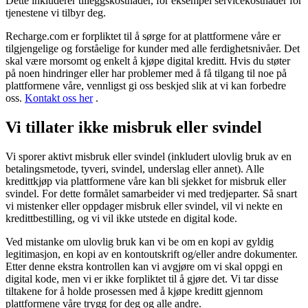
Dette inkluderer tilleggskostnader, for eksempel servicekostnader for
tjenestene vi tilbyr deg.
Recharge.com er forpliktet til å sørge for at plattformene våre er
tilgjengelige og forståelige for kunder med alle ferdighetsnivåer. Det
skal være morsomt og enkelt å kjøpe digital kreditt. Hvis du støter
på noen hindringer eller har problemer med å få tilgang til noe på
plattformene våre, vennligst gi oss beskjed slik at vi kan forbedre
oss.
Kontakt oss her
.
Vi tillater ikke misbruk eller svindel
Vi sporer aktivt misbruk eller svindel (inkludert ulovlig bruk av en
betalingsmetode, tyveri, svindel, underslag eller annet). Alle
kredittkjøp via plattformene våre kan bli sjekket for misbruk eller
svindel. For dette formålet samarbeider vi med tredjeparter. Så snart
vi mistenker eller oppdager misbruk eller svindel, vil vi nekte en
kredittbestilling, og vi vil ikke utstede en digital kode.
Ved mistanke om ulovlig bruk kan vi be om en kopi av gyldig
legitimasjon, en kopi av en kontoutskrift og/eller andre dokumenter.
Etter denne ekstra kontrollen kan vi avgjøre om vi skal oppgi en
digital kode, men vi er ikke forpliktet til å gjøre det. Vi tar disse
tiltakene for å holde prosessen med å kjøpe kreditt gjennom
plattformene våre trygg for deg og alle andre.