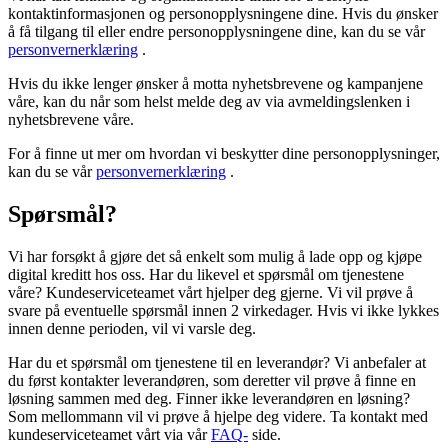
kontaktinformasjonen og personopplysningene dine. Hvis du ønsker
å få tilgang til eller endre personopplysningene dine, kan du se vår
personvernerklæring
.
Hvis du ikke lenger ønsker å motta nyhetsbrevene og kampanjene
våre, kan du når som helst melde deg av via avmeldingslenken i
nyhetsbrevene våre.
For å finne ut mer om hvordan vi beskytter dine personopplysninger,
kan du se vår
personvernerklæring
.
Spørsmål?
Vi har forsøkt å gjøre det så enkelt som mulig å lade opp og kjøpe
digital kreditt hos oss. Har du likevel et spørsmål om tjenestene
våre? Kundeserviceteamet vårt hjelper deg gjerne. Vi vil prøve å
svare på eventuelle spørsmål innen 2 virkedager. Hvis vi ikke lykkes
innen denne perioden, vil vi varsle deg.
Har du et spørsmål om tjenestene til en leverandør? Vi anbefaler at
du først kontakter leverandøren, som deretter vil prøve å finne en
løsning sammen med deg. Finner ikke leverandøren en løsning?
Som mellommann vil vi prøve å hjelpe deg videre. Ta kontakt med
kundeserviceteamet vårt via vår
FAQ-
side.