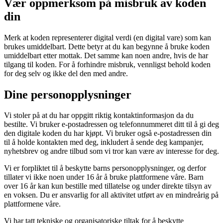
Vær oppmerksom på misbruk av koden
din
Merk at koden representerer digital verdi (en digital vare) som kan
brukes umiddelbart. Dette betyr at du kan begynne å bruke koden
umiddelbart etter mottak. Det samme kan noen andre, hvis de har
tilgang til koden. For å forhindre misbruk, vennligst behold koden
for deg selv og ikke del den med andre.
Dine personopplysninger
Vi stoler på at du har oppgitt riktig kontaktinformasjon da du
bestilte. Vi bruker e-postadressen og telefonnummeret ditt til å gi deg
den digitale koden du har kjøpt. Vi bruker også e-postadressen din
til å holde kontakten med deg, inkludert å sende deg kampanjer,
nyhetsbrev og andre tilbud som vi tror kan være av interesse for deg.
Vi er forpliktet til å beskytte barns personopplysninger, og derfor
tillater vi ikke noen under 16 år å bruke plattformene våre. Barn
over 16 år kan kun bestille med tillatelse og under direkte tilsyn av
en voksen. Du er ansvarlig for all aktivitet utført av en mindreårig på
plattformene våre.
Vi har tatt tekniske og organisatoriske tiltak for å beskytte