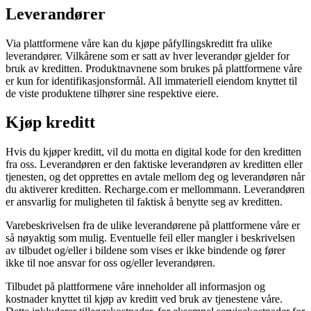
Leverandører
Via plattformene våre kan du kjøpe påfyllingskreditt fra ulike
leverandører. Vilkårene som er satt av hver leverandør gjelder for
bruk av kreditten. Produktnavnene som brukes på plattformene våre
er kun for identifikasjonsformål. All immateriell eiendom knyttet til
de viste produktene tilhører sine respektive eiere.
Kjøp kreditt
Hvis du kjøper kreditt, vil du motta en digital kode for den kreditten
fra oss. Leverandøren er den faktiske leverandøren av kreditten eller
tjenesten, og det opprettes en avtale mellom deg og leverandøren når
du aktiverer kreditten. Recharge.com er mellommann. Leverandøren
er ansvarlig for muligheten til faktisk å benytte seg av kreditten.
Varebeskrivelsen fra de ulike leverandørene på plattformene våre er
så nøyaktig som mulig. Eventuelle feil eller mangler i beskrivelsen
av tilbudet og/eller i bildene som vises er ikke bindende og fører
ikke til noe ansvar for oss og/eller leverandøren.
Tilbudet på plattformene våre inneholder all informasjon og
kostnader knyttet til kjøp av kreditt ved bruk av tjenestene våre.