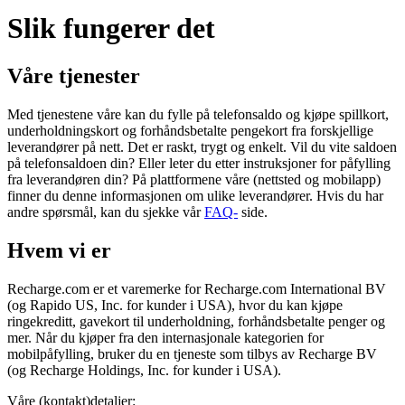
Slik fungerer det
Våre tjenester
Med tjenestene våre kan du fylle på telefonsaldo og kjøpe spillkort,
underholdningskort og forhåndsbetalte pengekort fra forskjellige
leverandører på nett. Det er raskt, trygt og enkelt. Vil du vite saldoen
på telefonsaldoen din? Eller leter du etter instruksjoner for påfylling
fra leverandøren din? På plattformene våre (nettsted og mobilapp)
finner du denne informasjonen om ulike leverandører. Hvis du har
andre spørsmål, kan du sjekke vår
FAQ-
side.
Hvem vi er
Recharge.com er et varemerke for Recharge.com International BV
(og Rapido US, Inc. for kunder i USA), hvor du kan kjøpe
ringekreditt, gavekort til underholdning, forhåndsbetalte penger og
mer. Når du kjøper fra den internasjonale kategorien for
mobilpåfylling, bruker du en tjeneste som tilbys av Recharge BV
(og Recharge Holdings, Inc. for kunder i USA).
Våre (kontakt)detaljer: