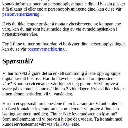
kontaktinformasjonen og personopplysningene dine. Hvis du ønsker
å få tilgang til eller endre personopplysningene dine, kan du se vår
personvernerklæring
.
Hvis du ikke lenger ønsker å motta nyhetsbrevene og kampanjene
våre, kan du når som helst melde deg av via avmeldingslenken i
nyhetsbrevene våre.
For å finne ut mer om hvordan vi beskytter dine personopplysninger,
kan du se vår
personvernerklæring
.
Spørsmål?
Vi har forsøkt å gjøre det så enkelt som mulig å lade opp og kjøpe
digital kreditt hos oss. Har du likevel et spørsmål om tjenestene
våre? Kundeserviceteamet vårt hjelper deg gjerne. Vi vil prøve å
svare på eventuelle spørsmål innen 2 virkedager. Hvis vi ikke lykkes
innen denne perioden, vil vi varsle deg.
Har du et spørsmål om tjenestene til en leverandør? Vi anbefaler at
du først kontakter leverandøren, som deretter vil prøve å finne en
løsning sammen med deg. Finner ikke leverandøren en løsning?
Som mellommann vil vi prøve å hjelpe deg videre. Ta kontakt med
kundeserviceteamet vårt via vår
FAQ-
side.