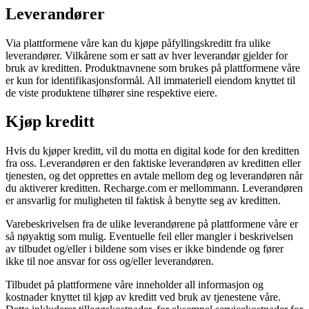
Leverandører
Via plattformene våre kan du kjøpe påfyllingskreditt fra ulike
leverandører. Vilkårene som er satt av hver leverandør gjelder for
bruk av kreditten. Produktnavnene som brukes på plattformene våre
er kun for identifikasjonsformål. All immateriell eiendom knyttet til
de viste produktene tilhører sine respektive eiere.
Kjøp kreditt
Hvis du kjøper kreditt, vil du motta en digital kode for den kreditten
fra oss. Leverandøren er den faktiske leverandøren av kreditten eller
tjenesten, og det opprettes en avtale mellom deg og leverandøren når
du aktiverer kreditten. Recharge.com er mellommann. Leverandøren
er ansvarlig for muligheten til faktisk å benytte seg av kreditten.
Varebeskrivelsen fra de ulike leverandørene på plattformene våre er
så nøyaktig som mulig. Eventuelle feil eller mangler i beskrivelsen
av tilbudet og/eller i bildene som vises er ikke bindende og fører
ikke til noe ansvar for oss og/eller leverandøren.
Tilbudet på plattformene våre inneholder all informasjon og
kostnader knyttet til kjøp av kreditt ved bruk av tjenestene våre.