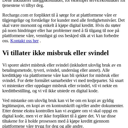
Dette inkluderer tilleggskostnader, for eksempel servicekostnader for
tjenestene vi tilbyr deg.
Recharge.com er forpliktet til å sørge for at plattformene våre er
tilgjengelige og forståelige for kunder med alle ferdighetsnivåer. Det
skal være morsomt og enkelt å kjøpe digital kreditt. Hvis du støter
på noen hindringer eller har problemer med å få tilgang til noe på
plattformene våre, vennligst gi oss beskjed slik at vi kan forbedre
oss.
Kontakt oss her
.
Vi tillater ikke misbruk eller svindel
Vi sporer aktivt misbruk eller svindel (inkludert ulovlig bruk av en
betalingsmetode, tyveri, svindel, underslag eller annet). Alle
kredittkjøp via plattformene våre kan bli sjekket for misbruk eller
svindel. For dette formålet samarbeider vi med tredjeparter. Så snart
vi mistenker eller oppdager misbruk eller svindel, vil vi nekte en
kredittbestilling, og vi vil ikke utstede en digital kode.
Ved mistanke om ulovlig bruk kan vi be om en kopi av gyldig
legitimasjon, en kopi av en kontoutskrift og/eller andre dokumenter.
Etter denne ekstra kontrollen kan vi avgjøre om vi skal oppgi en
digital kode, men vi er ikke forpliktet til å gjøre det. Vi tar disse
tiltakene for å holde prosessen med å kjøpe kreditt gjennom
plattformene våre trygg for deg og alle andre.