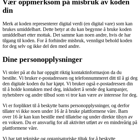
Vær oppmerksom på misbruk av koden
din
Merk at koden representerer digital verdi (en digital vare) som kan
brukes umiddelbart. Dette betyr at du kan begynne å bruke koden
umiddelbart etter mottak. Det samme kan noen andre, hvis de har
tilgang til koden. For å forhindre misbruk, vennligst behold koden
for deg selv og ikke del den med andre.
Dine personopplysninger
Vi stoler på at du har oppgitt riktig kontaktinformasjon da du
bestilte. Vi bruker e-postadressen og telefonnummeret ditt til å gi deg
den digitale koden du har kjøpt. Vi bruker også e-postadressen din
til å holde kontakten med deg, inkludert å sende deg kampanjer,
nyhetsbrev og andre tilbud som vi tror kan være av interesse for deg.
Vi er forpliktet til å beskytte barns personopplysninger, og derfor
tillater vi ikke noen under 16 år å bruke plattformene våre. Barn
over 16 år kan kun bestille med tillatelse og under direkte tilsyn av
en voksen. Du er ansvarlig for all aktivitet utført av en mindreårig på
plattformene våre.
Vi har tatt tekniske og organisatoriske tiltak for å beskytte