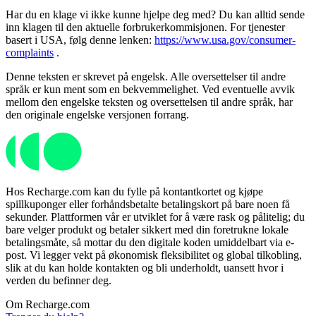
Har du en klage vi ikke kunne hjelpe deg med? Du kan alltid sende
inn klagen til den aktuelle forbrukerkommisjonen. For tjenester
basert i USA, følg denne lenken:
https://www.usa.gov/consumer-
complaints
.
Denne teksten er skrevet på engelsk. Alle oversettelser til andre
språk er kun ment som en bekvemmelighet. Ved eventuelle avvik
mellom den engelske teksten og oversettelsen til andre språk, har
den originale engelske versjonen forrang.
Hos Recharge.com kan du fylle på kontantkortet og kjøpe
spillkuponger eller forhåndsbetalte betalingskort på bare noen få
sekunder. Plattformen vår er utviklet for å være rask og pålitelig; du
bare velger produkt og betaler sikkert med din foretrukne lokale
betalingsmåte, så mottar du den digitale koden umiddelbart via e-
post. Vi legger vekt på økonomisk fleksibilitet og global tilkobling,
slik at du kan holde kontakten og bli underholdt, uansett hvor i
verden du befinner deg.
Om Recharge.com