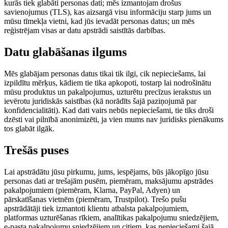
kurās tiek glabāti personas dati; mēs izmantojam drošus
savienojumus (TLS), kas aizsargā visu informāciju starp jums un
mūsu tīmekļa vietni, kad jūs ievadāt personas datus; un mēs
reģistrējam visas ar datu apstrādi saistītās darbības.
Datu glabāšanas ilgums
Mēs glabājam personas datus tikai tik ilgi, cik nepieciešams, lai
izpildītu mērķus, kādiem tie tika apkopoti, tostarp lai nodrošinātu
mūsu produktus un pakalpojumus, uzturētu precīzus ierakstus un
ievērotu juridiskās saistības (kā norādīts šajā paziņojumā par
konfidencialitāti). Kad dati vairs nebūs nepieciešami, tie tiks droši
dzēsti vai pilnībā anonimizēti, ja vien mums nav juridisks pienākums
tos glabāt ilgāk.
Trešās puses
Lai apstrādātu jūsu pirkumu, jums, iespējams, būs jākopīgo jūsu
personas dati ar trešajām pusēm, piemēram, maksājumu apstrādes
pakalpojumiem (piemēram, Klarna, PayPal, Adyen) un
pārskatīšanas vietnēm (piemēram, Trustpilot). Trešo pušu
apstrādātāji tiek izmantoti klientu atbalsta pakalpojumiem,
platformas uzturēšanas rīkiem, analītikas pakalpojumu sniedzējiem,
e-pasta pakalpojumu sniedzējiem un citiem, kas nepieciešami šajā