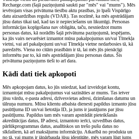
Recharge.com (šajā paziņojumā saukti par "mēs" vai "mums"). Mēs
ievērojam visas privātuma tiesību aktu prasības, jo īpaši Vispārīgo
datu aizsardzības regulu (VDAR). Tas nozīmē, ka mēs apstrādājam
jūsu datus tikai tad, kad tas ir nepieciešams un likumīgi. Personas
informācijas kopīgošana nav obligāta, taču, nesniedzot mums
personas datus, kā norādīts šajā privātuma paziņojumā, iespējams,
ka jūs vairs nevarēsiet izmantot mūsu pakalpojumus un/vai Tīmekļa
vietni, vai arī pakalpojumi un/vai Tīmekļa vietne nedarbosies tā, kā
paredzēts. Viena no citām prasībām ir tā, lai mēs jūs pienācīgi
informētu par to, kā mēs apstrādājam jūsu personas datus. Šis
privātuma paziņojums tieši to arī dara.
Kādi dati tiek apkopoti
Mēs apkopojam datus, ko jūs sniedzat, kad izveidojat kontu,
izmantojat mūsu pakalpojumus vai sazināties ar mums. Tas ietver
jūsu vārdu, e-pasta adresi, dzīvesvietas adresi, dzimšanas datumu un
tālruņa numuru. Mūsu klientu atbalsta dienesti papildus izmanto jūsu
pasūtījuma ID un/vai lietotāja ID, ja jums ir jautājums par jūsu
pasūtījumu. Papildus tam mēs varam apstrādāt pieteikšanās
akreditācijas datus, IP adresi, izmantoto ierīci, uzvedības datus,
pārlūkprogrammas datus, analītiskos un trešo pušu datus no
sīkfailiem, kā arī maksājumu informāciju. Atkarībā no produkta un
no tā, vai mums ir jāpārbauda jūsu identitāte, mēs varam lūgt jums