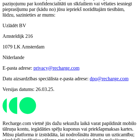
paziņojumu par konfidencialitāti un sīkfailiem vai vēlaties iesniegt
pieprasījumu par (kādu no) jūsu iepriekš norādītajām tiesībām,
lūdzu, sazinieties ar mums:
Uzlādēt BV
Amsteldijk 216
1079 LK Amsterdam
Nīderlande
E-pasta adrese:
privacy@recharge.com
Datu aizsardzības speciālista e-pasta adrese:
dpo@recharge.com
Versijas datums: 26.03.25.
Recharge.com vietnē jūs dažu sekunžu laikā varat papildināt mobilo
tālruņa kontu, iegādāties spēļu kuponus vai priekšapmaksas kartes.
Mūsu platforma ir izstrādāta, lai nodrošinātu ātrumu un uzticamību;