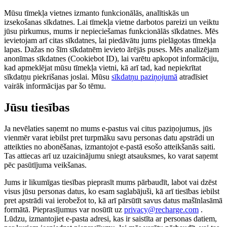
Mūsu tīmekļa vietnes izmanto funkcionālās, analītiskās un
izsekošanas sīkdatnes. Lai tīmekļa vietne darbotos pareizi un veiktu
jūsu pirkumus, mums ir nepieciešamas funkcionālās sīkdatnes. Mēs
ievietojam arī citas sīkdatnes, lai piedāvātu jums pielāgotas tīmekļa
lapas. Dažas no šīm sīkdatnēm ievieto ārējās puses. Mēs analizējam
anonīmas sīkdatnes (Cookiebot ID), lai varētu apkopot informāciju,
kad apmeklējat mūsu tīmekļa vietni, kā arī tad, kad nepiekrītat
sīkdatņu piekrišanas joslai. Mūsu
sīkdatņu paziņojumā
atradīsiet
vairāk informācijas par šo tēmu.
Jūsu tiesības
Ja nevēlaties saņemt no mums e-pastus vai citus paziņojumus, jūs
vienmēr varat iebilst pret turpmāku savu personas datu apstrādi un
atteikties no abonēšanas, izmantojot e-pastā esošo atteikšanās saiti.
Tas attiecas arī uz uzaicinājumu sniegt atsauksmes, ko varat saņemt
pēc pasūtījuma veikšanas.
Jums ir likumīgas tiesības pieprasīt mums pārbaudīt, labot vai dzēst
visus jūsu personas datus, ko esam saglabājuši, kā arī tiesības iebilst
pret apstrādi vai ierobežot to, kā arī pārsūtīt savus datus mašīnlasāmā
formātā. Pieprasījumus var nosūtīt uz
privacy@recharge.com
.
Lūdzu, izmantojiet e-pasta adresi, kas ir saistīta ar personas datiem,