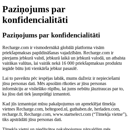
Paziņojums par
konfidencialitāti
Paziņojums par konfidencialitāti
Recharge.com ir vismodernākā globālā platforma visām
priekšapmaksas papildināšanas vajadzībām. Recharge.com ir
pieejams jebkurā valstī, jebkurā laikā un jebkurā valodā, un atbalsta
vairākas valūtas, lai vairāk nekā 16 000 priekšapmaksas produktu
iegāde būtu ļoti vienkārša jebkur pasaulē.
Lai to paveiktu pēc iespējas labāk, mums dažreiz ir nepieciešami
jūsu personas dati. Mēs apsolām rīkoties ar jūsu personas
informāciju ar vislielāko rūpību, lai jums nebūtu jāuztraucas par to,
ka jūsu dati tiek ļaunprātīgi izmantoti.
Kad jūs izmantojat mūsu pakalpojumus un apmeklējat tīmekļa
vietnes Recharge.com, beltegoed.nl, guthaben.de, herladen.com,
recharge.fr, Recharge.com, www.startselect.com (“Tīmekļa vietne”),
tiks apstrādāti jūsu personas dati.
Tīmekļa vietni un piedāvātos pakalpojumus pārvaldām mēs,