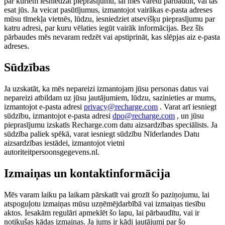
par kuriem iesniedzat pieprasījumu, lai mēs varētu pārbaudīt, vai tas
esat jūs. Ja veicat pasūtījumus, izmantojot vairākas e-pasta adreses
mūsu tīmekļa vietnēs, lūdzu, iesniedziet atsevišķu pieprasījumu par
katru adresi, par kuru vēlaties iegūt vairāk informācijas. Bez šīs
pārbaudes mēs nevaram redzēt vai apstiprināt, kas slēpjas aiz e-pasta
adreses.
Sūdzības
Ja uzskatāt, ka mēs nepareizi izmantojam jūsu personas datus vai
nepareizi atbildam uz jūsu jautājumiem, lūdzu, sazinieties ar mums,
izmantojot e-pasta adresi
privacy@recharge.com
. Varat arī iesniegt
sūdzību, izmantojot e-pasta adresi
dpo@recharge.com
, un jūsu
pieprasījumu izskatīs Recharge.com datu aizsardzības speciālists. Ja
sūdzība paliek spēkā, varat iesniegt sūdzību Nīderlandes Datu
aizsardzības iestādei, izmantojot vietni
autoriteitpersoonsgegevens.nl.
Izmaiņas un kontaktinformācija
Mēs varam laiku pa laikam pārskatīt vai grozīt šo paziņojumu, lai
atspoguļotu izmaiņas mūsu uzņēmējdarbībā vai izmaiņas tiesību
aktos. Iesakām regulāri apmeklēt šo lapu, lai pārbaudītu, vai ir
notikušas kādas izmaiņas. Ja jums ir kādi jautājumi par šo