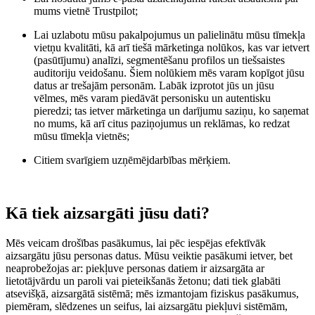
mums vietnē Trustpilot;
Lai uzlabotu mūsu pakalpojumus un palielinātu mūsu tīmekļa
vietņu kvalitāti, kā arī tiešā mārketinga nolūkos, kas var ietvert
(pasūtījumu) analīzi, segmentēšanu profilos un tiešsaistes
auditoriju veidošanu. Šiem nolūkiem mēs varam kopīgot jūsu
datus ar trešajām personām. Labāk izprotot jūs un jūsu
vēlmes, mēs varam piedāvāt personisku un autentisku
pieredzi; tas ietver mārketinga un darījumu saziņu, ko saņemat
no mums, kā arī citus paziņojumus un reklāmas, ko redzat
mūsu tīmekļa vietnēs;
Citiem svarīgiem uzņēmējdarbības mērķiem.
Kā tiek aizsargāti jūsu dati?
Mēs veicam drošības pasākumus, lai pēc iespējas efektīvāk
aizsargātu jūsu personas datus. Mūsu veiktie pasākumi ietver, bet
neaprobežojas ar: piekļuve personas datiem ir aizsargāta ar
lietotājvārdu un paroli vai pieteikšanās žetonu; dati tiek glabāti
atsevišķā, aizsargātā sistēmā; mēs izmantojam fiziskus pasākumus,
piemēram, slēdzenes un seifus, lai aizsargātu piekļuvi sistēmām,