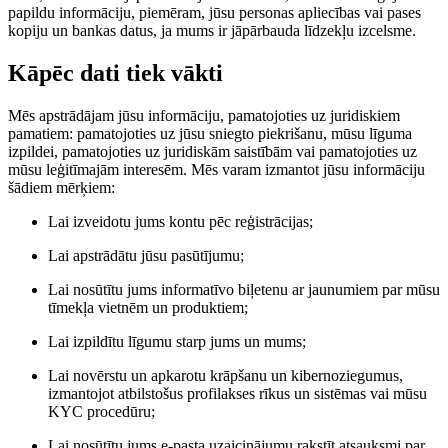
papildu informāciju, piemēram, jūsu personas apliecības vai pases
kopiju un bankas datus, ja mums ir jāpārbauda līdzekļu izcelsme.
Kāpēc dati tiek vākti
Mēs apstrādājam jūsu informāciju, pamatojoties uz juridiskiem
pamatiem: pamatojoties uz jūsu sniegto piekrišanu, mūsu līguma
izpildei, pamatojoties uz juridiskām saistībām vai pamatojoties uz
mūsu leģitīmajām interesēm. Mēs varam izmantot jūsu informāciju
šādiem mērķiem:
Lai izveidotu jums kontu pēc reģistrācijas;
Lai apstrādātu jūsu pasūtījumu;
Lai nosūtītu jums informatīvo biļetenu ar jaunumiem par mūsu
tīmekļa vietnēm un produktiem;
Lai izpildītu līgumu starp jums un mums;
Lai novērstu un apkarotu krāpšanu un kibernoziegumus,
izmantojot atbilstošus profilakses rīkus un sistēmas vai mūsu
KYC procedūru;
Lai nosūtītu jums e-pasta uzaicinājumu rakstīt atsauksmi par