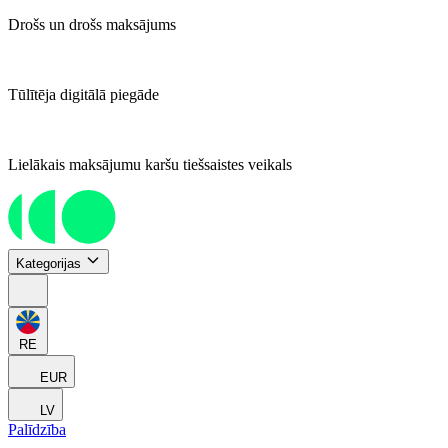
Drošs un drošs maksājums
Tūlītēja digitālā piegāde
Lielākais maksājumu karšu tiešsaistes veikals
Kategorijas
RE
EUR
LV
Palīdzība