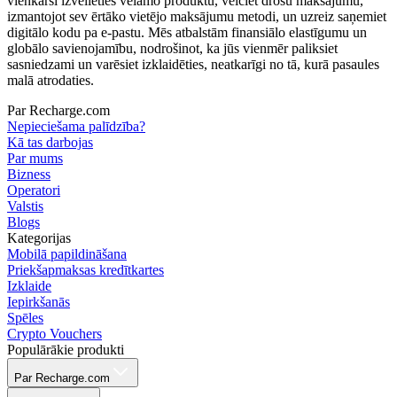
vienkārši izvēlieties vēlamo produktu, veiciet drošu maksājumu,
izmantojot sev ērtāko vietējo maksājumu metodi, un uzreiz saņemiet
digitālo kodu pa e-pastu. Mēs atbalstām finansiālo elastīgumu un
globālo savienojamību, nodrošinot, ka jūs vienmēr paliksiet
sasniedzami un varēsiet izklaidēties, neatkarīgi no tā, kurā pasaules
malā atrodaties.
Par Recharge.com
Nepieciešama palīdzība?
Kā tas darbojas
Par mums
Bizness
Operatori
Valstis
Blogs
Kategorijas
Mobilā papildināšana
Priekšapmaksas kredītkartes
Izklaide
Iepirkšanās
Spēles
Crypto Vouchers
Populārākie produkti
Par Recharge.com