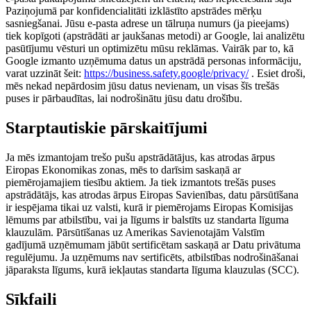
Paziņojumā par konfidencialitāti izklāstīto apstrādes mērķu
sasniegšanai. Jūsu e-pasta adrese un tālruņa numurs (ja pieejams)
tiek kopīgoti (apstrādāti ar jaukšanas metodi) ar Google, lai analizētu
pasūtījumu vēsturi un optimizētu mūsu reklāmas. Vairāk par to, kā
Google izmanto uzņēmuma datus un apstrādā personas informāciju,
varat uzzināt šeit:
https://business.safety.google/privacy/
. Esiet droši,
mēs nekad nepārdosim jūsu datus nevienam, un visas šīs trešās
puses ir pārbaudītas, lai nodrošinātu jūsu datu drošību.
Starptautiskie pārskaitījumi
Ja mēs izmantojam trešo pušu apstrādātājus, kas atrodas ārpus
Eiropas Ekonomikas zonas, mēs to darīsim saskaņā ar
piemērojamajiem tiesību aktiem. Ja tiek izmantots trešās puses
apstrādātājs, kas atrodas ārpus Eiropas Savienības, datu pārsūtīšana
ir iespējama tikai uz valsti, kurā ir piemērojams Eiropas Komisijas
lēmums par atbilstību, vai ja līgums ir balstīts uz standarta līguma
klauzulām. Pārsūtīšanas uz Amerikas Savienotajām Valstīm
gadījumā uzņēmumam jābūt sertificētam saskaņā ar Datu privātuma
regulējumu. Ja uzņēmums nav sertificēts, atbilstības nodrošināšanai
jāparaksta līgums, kurā iekļautas standarta līguma klauzulas (SCC).
Sīkfaili