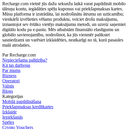
Recharge.com vietnē jūs dažu sekunžu laikā varat papildināt mobilo
tālruņa kontu, iegādāties spēļu kuponus vai priekšapmaksas kartes.
Mūsu platforma ir izstrādāta, lai nodrošinātu ātrumu un uzticamību;
vienkārši izvēlieties vēlamo produktu, veiciet drošu maksājumu,
izmantojot sev ērtāko vietējo maksājumu metodi, un uzreiz saņemiet
digitālo kodu pa e-pastu. Mēs atbalstām finansiālo elastīgumu un
globālo savienojamību, nodrošinot, ka jūs vienmēr paliksiet
sasniedzami un varēsiet izklaidēties, neatkarīgi no tā, kurā pasaules
malā atrodaties.
Par Recharge.com
Nepieciešama palīdzība?
Kā tas darbojas
Par mums
Bizness
Operatori
Valstis
Blogs
Kategorijas
Mobilā papildināšana
Priekšapmaksas kredītkartes
Izklaide
Iepirkšanās
Spēles
Crypto Vouchers