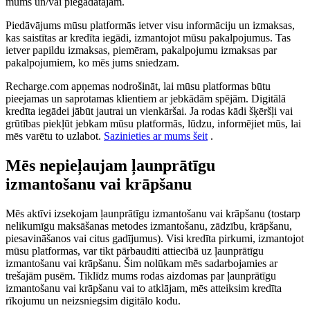
mums un/vai piegādātājam.
Piedāvājums mūsu platformās ietver visu informāciju un izmaksas,
kas saistītas ar kredīta iegādi, izmantojot mūsu pakalpojumus. Tas
ietver papildu izmaksas, piemēram, pakalpojumu izmaksas par
pakalpojumiem, ko mēs jums sniedzam.
Recharge.com apņemas nodrošināt, lai mūsu platformas būtu
pieejamas un saprotamas klientiem ar jebkādām spējām. Digitālā
kredīta iegādei jābūt jautrai un vienkāršai. Ja rodas kādi šķēršļi vai
grūtības piekļūt jebkam mūsu platformās, lūdzu, informējiet mūs, lai
mēs varētu to uzlabot.
Sazinieties ar mums šeit
.
Mēs nepieļaujam ļaunprātīgu
izmantošanu vai krāpšanu
Mēs aktīvi izsekojam ļaunprātīgu izmantošanu vai krāpšanu (tostarp
nelikumīgu maksāšanas metodes izmantošanu, zādzību, krāpšanu,
piesavināšanos vai citus gadījumus). Visi kredīta pirkumi, izmantojot
mūsu platformas, var tikt pārbaudīti attiecībā uz ļaunprātīgu
izmantošanu vai krāpšanu. Šim nolūkam mēs sadarbojamies ar
trešajām pusēm. Tiklīdz mums rodas aizdomas par ļaunprātīgu
izmantošanu vai krāpšanu vai to atklājam, mēs atteiksim kredīta
rīkojumu un neizsniegsim digitālo kodu.