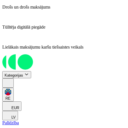
Drošs un drošs maksājums
Tūlītēja digitālā piegāde
Lielākais maksājumu karšu tiešsaistes veikals
Kategorijas
RE
EUR
LV
Palīdzība