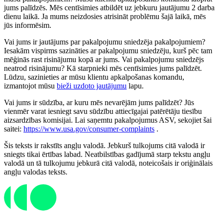
jums palīdzēs. Mēs centīsimies atbildēt uz jebkuru jautājumu 2 darba
dienu laikā. Ja mums neizdosies atrisināt problēmu šajā laikā, mēs
jūs informēsim.
Vai jums ir jautājums par pakalpojumu sniedzēja pakalpojumiem?
Iesakām vispirms sazināties ar pakalpojumu sniedzēju, kurš pēc tam
mēģinās rast risinājumu kopā ar jums. Vai pakalpojumu sniedzējs
neatrod risinājumu? Kā starpnieki mēs centīsimies jums palīdzēt.
Lūdzu, sazinieties ar mūsu klientu apkalpošanas komandu,
izmantojot mūsu
bieži uzdoto jautājumu
lapu.
Vai jums ir sūdzība, ar kuru mēs nevarējām jums palīdzēt? Jūs
vienmēr varat iesniegt savu sūdzību attiecīgajai patērētāju tiesību
aizsardzības komisijai. Lai saņemtu pakalpojumus ASV, sekojiet šai
saitei:
https://www.usa.gov/consumer-complaints
.
Šis teksts ir rakstīts angļu valodā. Jebkurš tulkojums citā valodā ir
sniegts tikai ērtības labad. Neatbilstības gadījumā starp tekstu angļu
valodā un tā tulkojumu jebkurā citā valodā, noteicošais ir oriģinālais
angļu valodas teksts.