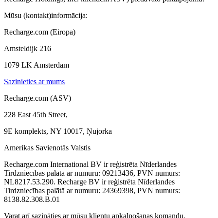
Mūsu (kontakt)informācija:
Recharge.com (Eiropa)
Amsteldijk 216
1079 LK Amsterdam
Sazinieties ar mums
Recharge.com (ASV)
228 East 45th Street,
9E komplekts, NY 10017, Ņujorka
Amerikas Savienotās Valstis
Recharge.com International BV ir reģistrēta Nīderlandes
Tirdzniecības palātā ar numuru: 09213436, PVN numurs:
NL8217.53.290. Recharge BV ir reģistrēta Nīderlandes
Tirdzniecības palātā ar numuru: 24369398, PVN numurs:
8138.82.308.B.01
Varat arī sazināties ar mūsu klientu apkalpošanas komandu,