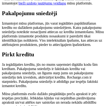
izmantojot
bieži uzdoto jautājumu veidlapu
mūsu platformās.
Pakalpojumu sniedzēji
Izmantojot mūsu platformas, jūs varat iegādāties papildināšanas
kredītu no dažādiem pakalpojumu sniedzējiem. Katra pakalpojumu
sniedzēja noteiktie nosacījumi attiecas uz kredīta izmantošanu. Mūsu
platformās izmantotie produktu nosaukumi ir paredzēti tikai
identifikācijas nolūkiem. Viss intelektuālais īpašums, kas attiecas uz
attēlotajiem produktiem, pieder to attiecīgajiem īpašniekiem.
Pirkt kredītu
Ja iegādājaties kredītu, jūs no mums saņemsiet digitālu kodu šim
kredītam. Pakalpojuma sniedzējs ir faktiskais kredīta vai
pakalpojuma sniedzējs, un līgums starp jums un pakalpojumu
sniedzēju tiek izveidots, aktivizējot kredītu. Recharge.com ir
starpnieks. Pakalpojuma sniedzējs ir atbildīgs par iespēju faktiski
izmantot kredītu.
Mūsu platformās esošo dažādo piegādātāju preču apraksti ir pēc
iespējas precīzāki. Jebkādas kļūdas vai nepilnības piedāvājuma
aprakstā un/vai attēlos nav saistošas ​​un nerada nekādu atbildību