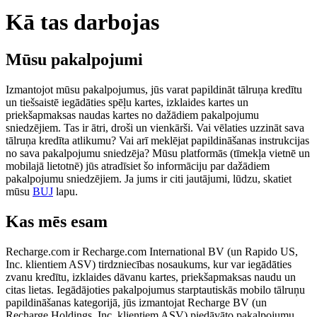
Kā tas darbojas
Mūsu pakalpojumi
Izmantojot mūsu pakalpojumus, jūs varat papildināt tālruņa kredītu
un tiešsaistē iegādāties spēļu kartes, izklaides kartes un
priekšapmaksas naudas kartes no dažādiem pakalpojumu
sniedzējiem. Tas ir ātri, droši un vienkārši. Vai vēlaties uzzināt sava
tālruņa kredīta atlikumu? Vai arī meklējat papildināšanas instrukcijas
no sava pakalpojumu sniedzēja? Mūsu platformās (tīmekļa vietnē un
mobilajā lietotnē) jūs atradīsiet šo informāciju par dažādiem
pakalpojumu sniedzējiem. Ja jums ir citi jautājumi, lūdzu, skatiet
mūsu
BUJ
lapu.
Kas mēs esam
Recharge.com ir Recharge.com International BV (un Rapido US,
Inc. klientiem ASV) tirdzniecības nosaukums, kur var iegādāties
zvanu kredītu, izklaides dāvanu kartes, priekšapmaksas naudu un
citas lietas. Iegādājoties pakalpojumus starptautiskās mobilo tālruņu
papildināšanas kategorijā, jūs izmantojat Recharge BV (un
Recharge Holdings, Inc. klientiem ASV) piedāvāto pakalpojumu.