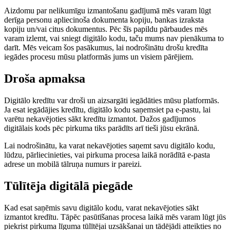
Aizdomu par nelikumīgu izmantošanu gadījumā mēs varam lūgt
derīga personu apliecinoša dokumenta kopiju, bankas izraksta
kopiju un/vai citus dokumentus. Pēc šīs papildu pārbaudes mēs
varam izlemt, vai sniegt digitālo kodu, taču mums nav pienākuma to
darīt. Mēs veicam šos pasākumus, lai nodrošinātu drošu kredīta
iegādes procesu mūsu platformās jums un visiem pārējiem.
Droša apmaksa
Digitālo kredītu var droši un aizsargāti iegādāties mūsu platformās.
Ja esat iegādājies kredītu, digitālo kodu saņemsiet pa e-pastu, lai
varētu nekavējoties sākt kredītu izmantot. Dažos gadījumos
digitālais kods pēc pirkuma tiks parādīts arī tieši jūsu ekrānā.
Lai nodrošinātu, ka varat nekavējoties saņemt savu digitālo kodu,
lūdzu, pārliecinieties, vai pirkuma procesa laikā norādītā e-pasta
adrese un mobilā tālruņa numurs ir pareizi.
Tūlītēja digitālā piegāde
Kad esat saņēmis savu digitālo kodu, varat nekavējoties sākt
izmantot kredītu. Tāpēc pasūtīšanas procesa laikā mēs varam lūgt jūs
piekrist pirkuma līguma tūlītējai uzsākšanai un tādējādi atteikties no