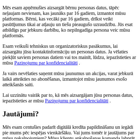
Mēs esam apņēmušies aizsargāt bērnu personas datus, tāpēc
neļaujam nevienam, kas jaunāks par 16 gadiem, izmantot mūsu
platformas. Bērni, kas vecāki par 16 gadiem, drīkst veikt
pasūtījumus tikai ar atļauju un tiešu pieaugušo uzraudzību. Jūs esat
atbildīgs par jebkuru darbību, ko nepilngadīga persona veic mūsu
platformās.
Esam veikuši tehniskus un organizatoriskus pasākumus, lai
aizsargātu jūsu kontaktinformāciju un personas datus. Ja vēlaties
piekļūt saviem personas datiem vai tos mainīt, lūdzu, iepazīstieties ar
mūsu
Paziņojumu par konfidencialitāti
.
Ja vairs nevēlaties saņemt mūsu jaunumus un akcijas, varat jebkurā
laikā atteikties no abonēšanas, izmantojot mūsu jaunumos esošo
atteikšanās saiti.
Lai uzzinātu vairāk par to, kā mēs aizsargājam jūsu personas datus,
iepazīstieties ar mūsu
Paziņojumu par konfidencialitāti
.
Jautājumi?
Mēs esam centušies padarīt digitālā kredīta papildināšanu un iegādi
pie mums pēc iespējas vienkāršāku. Vai jums tomēr ir jautājums par
mūsu pakalpojumiem? Mūsu klientu apkalpošanas komanda labprāt