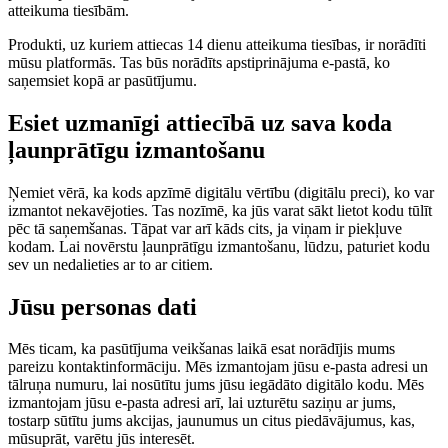
atteikuma tiesībām.
Produkti, uz kuriem attiecas 14 dienu atteikuma tiesības, ir norādīti
mūsu platformās. Tas būs norādīts apstiprinājuma e-pastā, ko
saņemsiet kopā ar pasūtījumu.
Esiet uzmanīgi attiecībā uz sava koda
ļaunprātīgu izmantošanu
Ņemiet vērā, ka kods apzīmē digitālu vērtību (digitālu preci), ko var
izmantot nekavējoties. Tas nozīmē, ka jūs varat sākt lietot kodu tūlīt
pēc tā saņemšanas. Tāpat var arī kāds cits, ja viņam ir piekļuve
kodam. Lai novērstu ļaunprātīgu izmantošanu, lūdzu, paturiet kodu
sev un nedalieties ar to ar citiem.
Jūsu personas dati
Mēs ticam, ka pasūtījuma veikšanas laikā esat norādījis mums
pareizu kontaktinformāciju. Mēs izmantojam jūsu e-pasta adresi un
tālruņa numuru, lai nosūtītu jums jūsu iegādāto digitālo kodu. Mēs
izmantojam jūsu e-pasta adresi arī, lai uzturētu saziņu ar jums,
tostarp sūtītu jums akcijas, jaunumus un citus piedāvājumus, kas,
mūsuprāt, varētu jūs interesēt.