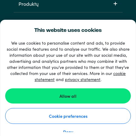
Produktų
This website uses cookies
We use cookies to personalise content and ads, to provide
social media features and to analyse our traffic. We also share
information about your use of our site with our social media,
33 + mokėjimo metodai
advertising and analytics partners who may combine it with
Matyti viską
other information that you’ve provided to them or that they’ve
collected from your use of their services. More in our
cookie
statement
and
privacy statement
.
© 2026 Recharge.com
Allow all
Kaip tai veikia
Cookie preferences
Pareiškimas apie privatumo apsaugą
Slapukų pareiškimas
Deny