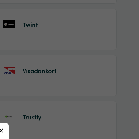
Twint
Visadankort
Trustly