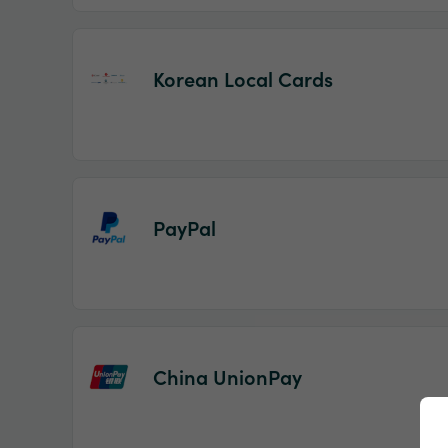
Korean Local Cards
PayPal
China UnionPay