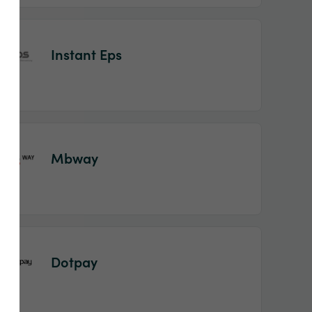
Instant Eps
Mbway
Dotpay