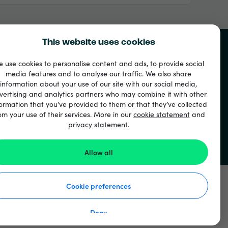
This website uses cookies
 use cookies to personalise content and ads, to provide social
media features and to analyse our traffic. We also share
information about your use of our site with our social media,
vertising and analytics partners who may combine it with other
ormation that you’ve provided to them or that they’ve collected
om your use of their services. More in our
cookie statement
and
privacy statement
.
ド
Allow all
Cookie preferences
Deny
使い方
個人情報保護方針
クッキーステートメント