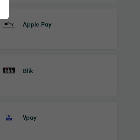
Apple Pay
Blik
Vpay