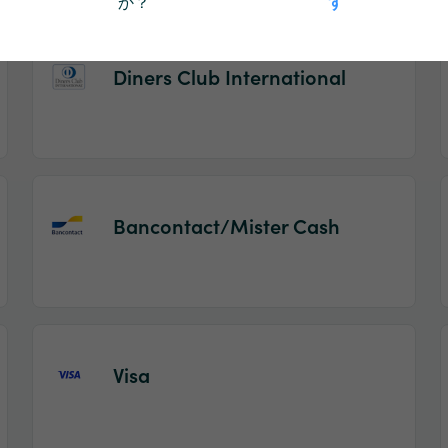
か？
す
Diners Club International
Bancontact/Mister Cash
Visa