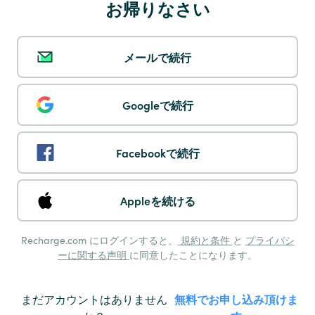
お帰りなさい
Multibanco
メールで続行
Googleで続行
Facebookで続行
Pay by Phone
Appleを続ける
Recharge.com にログインすると、
規約と条件
と
プライバシ
ーに関する声明
に同意したことになります。
Maestro
まだアカウントはありません
無料でお申し込み頂けま